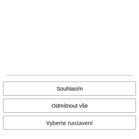
%
Téměř vyprodáno
%
Kovové detaily
Kč 527,00
Kč 655,00
Od
Tílko It's A Vibe s krajkovými díly
Top
Jawbreaker
Top
Innocent
Top
Souhlasím
Odmítnout vše
Vyberte nastavení