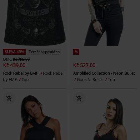
SLEVA 45%
Téměř vyprodáno
%
DMC
Kč 799,00
Kč 439,00
Kč 527,00
Rock Rebel by EMP
Rock Rebel
Amplified Collection - Neon Bullet
by EMP
Top
Guns N' Roses
Top