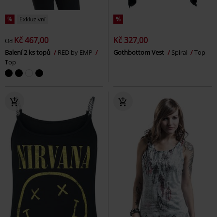
%
Exkluzivní
%
Kč 467,00
Kč 327,00
Od
Balení 2 ks topů
RED by EMP
Gothbottom Vest
Spiral
Top
Top