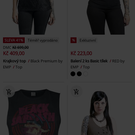
SLEVA 41%
Téměř vyprodáno
%
Exkluzivní
DMC
Kč 699,00
Kč 409,00
Kč 223,00
Krajkový top
Black Premium by
Balení 2 ks Basic tílek
RED by
EMP
Top
EMP
Top