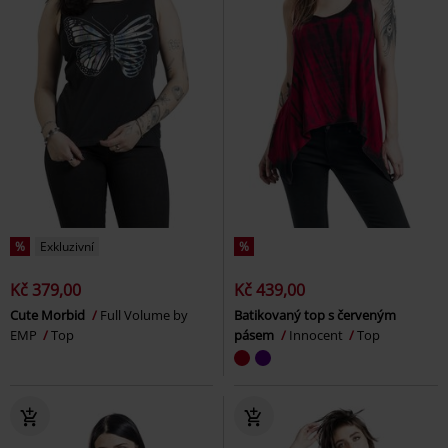
%
Exkluzivní
%
Kč 379,00
Kč 439,00
Cute Morbid
Full Volume by
Batikovaný top s červeným
EMP
Top
pásem
Innocent
Top