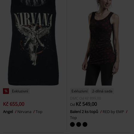
%
Exkluzivní
Exkluzivní
2-dílná sada
DMC
Od
Kč 899,00
Kč 655,00
Kč 549,00
Od
Angel
Nirvana
Top
Balení 2 ks topů
RED by EMP
Top