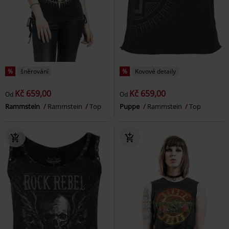
%
šněrování
%
Kovové detaily
Kč 659,00
Kč 659,00
Od
Od
Rammstein
Rammstein
Top
Puppe
Rammstein
Top