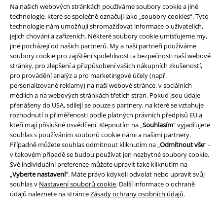
Na našich webových stránkách používáme soubory cookie a jiné
technologie, které se společně označují jako „soubory cookies“. Tyto
technologie nám umožňují shromažďovat informace o uživatelích,
jejich chování a zařízeních. Některé soubory cookie umísťujeme my,
%
Exkluzivní
%
Téměř vyprodáno
jiné pocházejí od našich partnerů. My a naši partneři používáme
soubory cookie pro zajištění spolehlivosti a bezpečnosti naší webové
Kč 543,00
Kč 527,00
Od
stránky, pro zlepšení a přizpůsobení vašich nákupních zkušeností,
Tom And Jerry
Tom And Jerry
Krajkový top
Innocent
Top
pro provádění analýz a pro marketingové účely (např.
Top
personalizované reklamy) na naší webové stránce, v sociálních
médiích a na webových stránkách třetích stran. Pokud jsou údaje
přenášeny do USA, sdílejí se pouze s partnery, na které se vztahuje
rozhodnutí o přiměřenosti podle platných právních předpisů EU a
kteří mají příslušné osvědčení. Klepnutím na „
Souhlasím
“ vyjadřujete
souhlas s používáním souborů cookie námi a našimi partnery.
Případně můžete souhlas odmítnout kliknutím na „
Odmítnout vše
“ -
v takovém případě se budou používat jen nezbytné soubory cookie.
Své individuální preference můžete upravit také kliknutím na
„
Vyberte nastavení
“. Máte právo kdykoli odvolat nebo upravit svůj
souhlas v
Nastavení souborů cookie
. Další informace o ochraně
údajů naleznete na stránce
Zásady ochrany osobních údajů
.