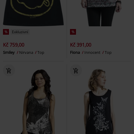
%
Exkluzivní
%
Kč 759,00
Kč 391,00
Smiley
Nirvana
Top
Fiona
Innocent
Top