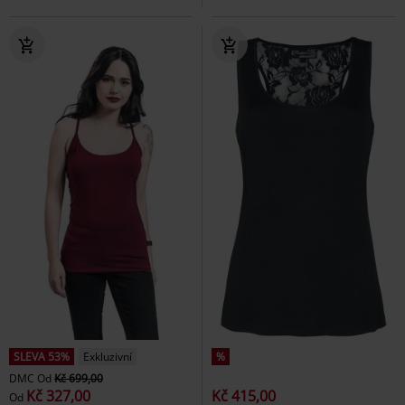
SLEVA 53%
Exkluzivní
%
DMC
Od
Kč 699,00
Kč 327,00
Kč 415,00
Od