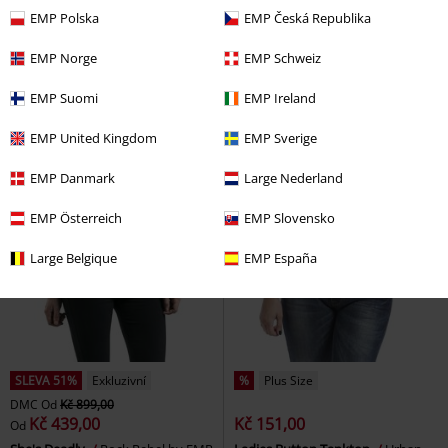
EMP Polska
EMP Česká Republika
EMP Norge
EMP Schweiz
EMP Suomi
EMP Ireland
EMP United Kingdom
EMP Sverige
EMP Danmark
Large Nederland
EMP Österreich
EMP Slovensko
Large Belgique
EMP España
SLEVA 51%
Exkluzivní
%
Plus Size
DMC
Od
Kč 899,00
Kč 439,00
Kč 151,00
Od