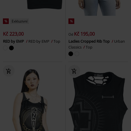
%
Exkluzivní
%
Kč 223,00
Kč 195,00
Od
RED by EMP
RED by EMP
Top
Ladies Cropped Rib Top
Urban
Classics
Top