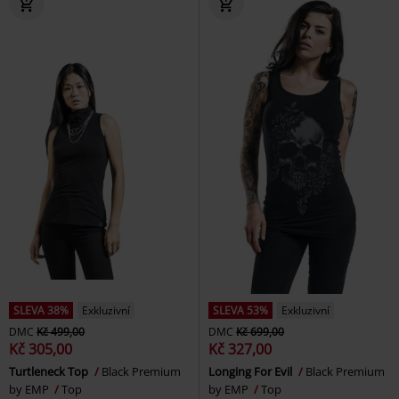
SLEVA 38%
Exkluzivní
SLEVA 53%
Exkluzivní
DMC
Kč 499,00
DMC
Kč 699,00
Kč 305,00
Kč 327,00
Turtleneck Top
Black Premium
Longing For Evil
Black Premium
by EMP
Top
by EMP
Top