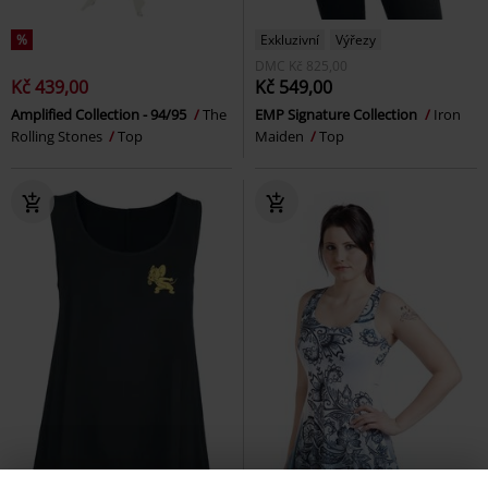
%
Exkluzivní
Výřezy
DMC
Kč 825,00
Kč 439,00
Kč 549,00
Amplified Collection - 94/95
The
EMP Signature Collection
Iron
Rolling Stones
Top
Maiden
Top