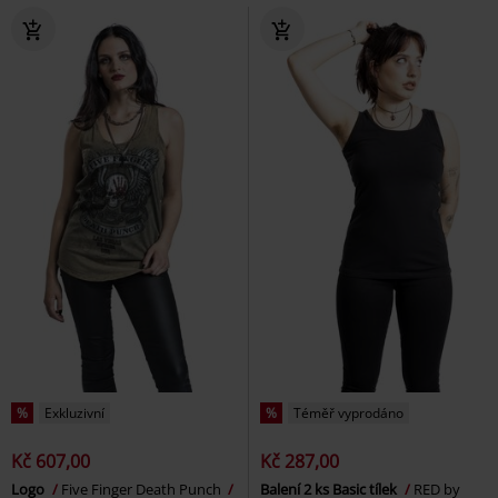
%
Exkluzivní
%
Téměř vyprodáno
Kč 607,00
Kč 287,00
Logo
Five Finger Death Punch
Balení 2 ks Basic tílek
RED by