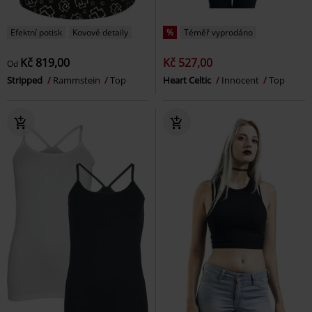
Efektní potisk
Kovové detaily
%
Téměř vyprodáno
Kč 819,00
Kč 527,00
Od
Stripped
Rammstein
Top
Heart Celtic
Innocent
Top