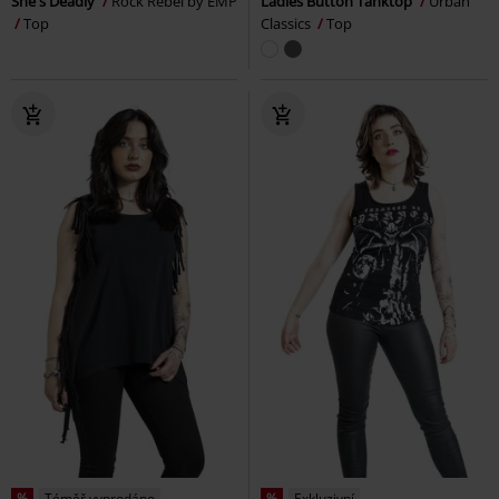
She's Deadly
Rock Rebel by EMP
Ladies Button Tanktop
Urban
Top
Classics
Top
%
Téměř vyprodáno
%
Exkluzivní