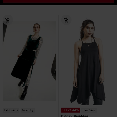
Exkluzivní
Novinky
SLEVA 44%
Plus Size
DMC
Od
Kč 944,99