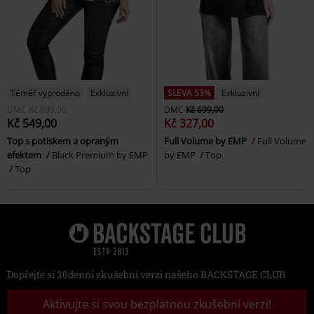
Téměř vyprodáno
Exkluzivní
SLEVA 53%
Exkluzivní
DMC
Kč 899,00
DMC
Kč 699,00
Kč 549,00
Kč 327,00
Top s potiskem a opraným
Full Volume by EMP
Full Volume
efektem
Black Premium by EMP
by EMP
Top
Top
Dopřejte si 30denní zkušební verzi našeho BACKSTAGE CLUB
Aktivujte si svou bezplatnou zkušební verzi!