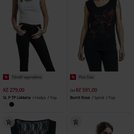
%
Téměř vyprodáno
%
Plus Size
Kč 279,00
Kč 591,00
Od
SL P TP Li44ana
Hailys
Top
Burnt Rose
Spiral
Top