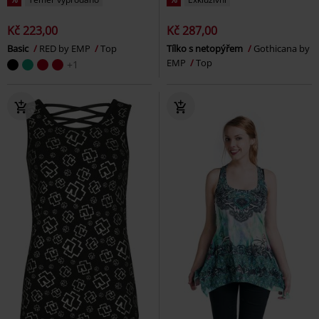
Kč 223,00
Kč 287,00
Basic
RED by EMP
Top
Tílko s netopýřem
Gothicana by
EMP
Top
+1