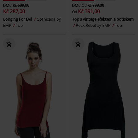
DMC
Kč 699,00
DMC
Od
Kč 899,00
Kč 287,00
Kč 391,00
Od
Longing For Evil
Gothicana by
Top s vintage efektem a potiskem
EMP
Top
Rock Rebel by EMP
Top