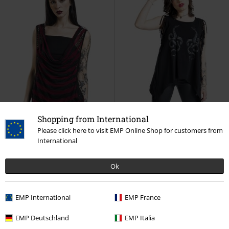
Shopping from International
Please click here to visit EMP Online Shop for customers from
International
SLEVA 56%
Exkluzivní
%
Exkluzivní
Ok
DMC
Kč 999,00
Kč 439,00
Kč 287,00
Dvouvrstvý síťovinový top s
Top s třásněmi
Rock Rebel by
EMP International
EMP France
proužky 2 v 1
RED by EMP
Top
EMP
Top
+1
EMP Deutschland
EMP Italia