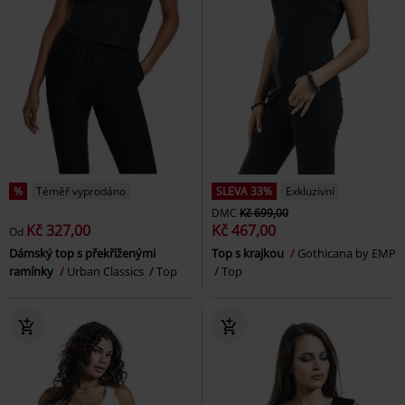
%
Téměř vyprodáno
SLEVA 33%
Exkluzivní
DMC
Kč 699,00
Kč 327,00
Kč 467,00
Od
Dámský top s překříženými
Top s krajkou
Gothicana by EMP
ramínky
Urban Classics
Top
Top