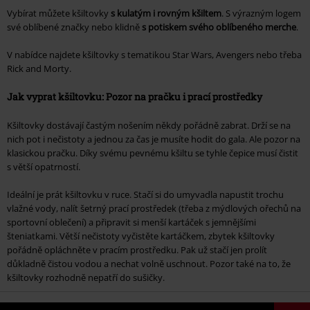
Vybírat můžete kšiltovky
s kulatým i rovným kšiltem
. S výrazným logem
své oblíbené značky nebo klidně
s potiskem svého oblíbeného merche
.
V nabídce najdete kšiltovky s tematikou Star Wars, Avengers nebo třeba
Rick and Morty.
Jak vyprat kšiltovku: Pozor na pračku i prací prostředky
Kšiltovky dostávají častým nošením někdy pořádně zabrat. Drží se na
nich pot i nečistoty a jednou za čas je musíte hodit do gala. Ale pozor na
klasickou pračku. Díky svému pevnému kšiltu se tyhle čepice musí čistit
s větší opatrností.
Ideální je prát kšiltovku v ruce. Stačí si do umyvadla napustit trochu
vlažné vody, nalít šetrný prací prostředek (třeba z mýdlových ořechů na
sportovní oblečení) a připravit si menší kartáček s jemnějšími
šteniatkami. Větší nečistoty vyčistěte kartáčkem, zbytek kšiltovky
pořádně opláchněte v pracím prostředku. Pak už stačí jen prolít
důkladně čistou vodou a nechat volně uschnout. Pozor také na to, že
kšiltovky rozhodně nepatří do sušičky.