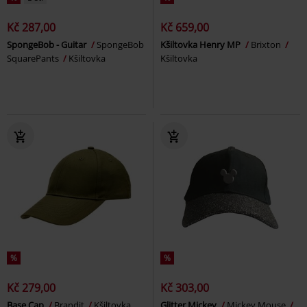
Kč 287,00
Kč 659,00
SpongeBob - Guitar
SpongeBob
Kšiltovka Henry MP
Brixton
SquarePants
Kšiltovka
Kšiltovka
%
%
Kč 279,00
Kč 303,00
Base Cap
Brandit
Kšiltovka
Glitter Mickey
Mickey Mouse