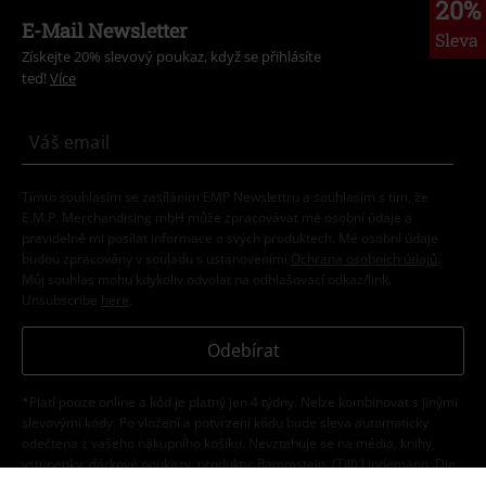
20%
E-Mail Newsletter
Sleva
Získejte 20% slevový poukaz, když se přihlásíte
teď!
Více
Tímto souhlasím se zasíláním EMP Newslettru a souhlasím s tím, že
E.M.P. Merchandising mbH může zpracovávat mé osobní údaje a
pravidelně mi posílat informace o svých produktech. Mé osobní údaje
budou zpracovány v souladu s ustanoveními
Ochrana osobních údajů
.
Můj souhlas mohu kdykoliv odvolat na odhlašovací odkaz/link.
Unsubscribe
here
.
Odebírat
*Platí pouze online a kód je platný jen 4 týdny. Nelze kombinovat s jinými
slevovými kódy. Po vložení a potvrzení kódu bude sleva automaticky
odečtena z vašeho nákupního košíku. Nevztahuje se na média, knihy,
vstupenky, dárkové poukazy, produkty: Rammstein, (Till) Lindemann, Die
Ärzte, Die Toten Hosen, Feine Sahne Fischfilet, Broilers, Böhse Onkelz a