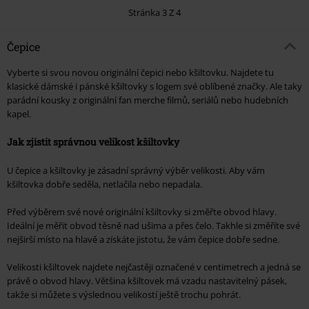
Stránka 3 Z 4
Čepice
Vyberte si svou novou originální čepici nebo kšiltovku. Najdete tu
klasické dámské i pánské kšiltovky s logem své oblíbené značky. Ale taky
parádní kousky z originální fan merche filmů, seriálů nebo hudebních
kapel.
Jak zjistit správnou velikost kšiltovky
U čepice a kšiltovky je zásadní správný výběr velikosti. Aby vám
kšiltovka dobře seděla, netlačila nebo nepadala.
Před výběrem své nové originální kšiltovky si změřte obvod hlavy.
Ideální je měřit obvod těsně nad ušima a přes čelo. Takhle si změříte své
nejširší místo na hlavě a získáte jistotu, že vám čepice dobře sedne.
Velikosti kšiltovek najdete nejčastěji označené v centimetrech a jedná se
právě o obvod hlavy. Většina kšiltovek má vzadu nastavitelný pásek,
takže si můžete s výslednou velikostí ještě trochu pohrát.