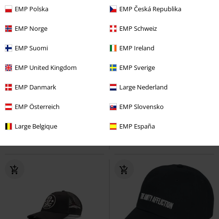
EMP Polska
EMP Česká Republika
EMP Norge
EMP Schweiz
EMP Suomi
EMP Ireland
EMP United Kingdom
EMP Sverige
%
Exkluzivní
EMP Danmark
Large Nederland
Kč 1.359,00
Kč 577,00
Trucker Cap American Heritage
Logo
Sleep Token
Kšiltovka
EMP Österreich
EMP Slovensko
Stetson
Kšiltovka
Large Belgique
EMP España