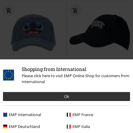
%
Téměř vyprodáno
%
Exkluzivní
Shopping from International
Kč 409,00
Kč 549,00
Please click here to visit EMP Online Shop for customers from
International
Stitch - Fluffy Cap
Lilo & Stitch
Logo Cord Cap
Paleface Swiss
Kšiltovka
Kšiltovka
Ok
EMP International
EMP France
EMP Deutschland
EMP Italia