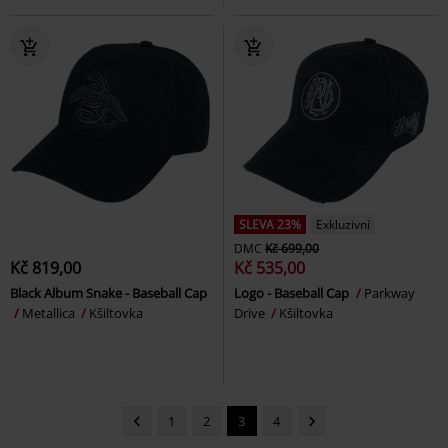
SLEVA 23%
Exkluzivní
DMC
Kč 699,00
Kč 819,00
Kč 535,00
Black Album Snake - Baseball Cap
Logo - Baseball Cap
Parkway
Metallica
Kšiltovka
Drive
Kšiltovka
1
2
3
4