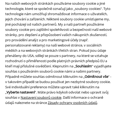
Na našich webových stránkách používáme soubory cookie a jiné
zboží, jehož koupí podpoříte nadaci.
technologie, které se společně označují jako „soubory cookies“. Tyto
technologie nám umožňují shromažďovat informace o uživatelích,
jejich chování a zařízeních. Některé soubory cookie umísťujeme my,
jiné pocházejí od našich partnerů. My a naši partneři používáme
soubory cookie pro zajištění spolehlivosti a bezpečnosti naší webové
stránky, pro zlepšení a přizpůsobení vašich nákupních zkušeností,
pro provádění analýz a pro marketingové účely (např.
Náš zákaznický servis je tu pro vás
personalizované reklamy) na naší webové stránce, v sociálních
Dnes jsme k dispozici: do 17:00 hod.
Dozvědět se více
médiích a na webových stránkách třetích stran. Pokud jsou údaje
přenášeny do USA, sdílejí se pouze s partnery, na které se vztahuje
Zahájit chat
rozhodnutí o přiměřenosti podle platných právních předpisů EU a
kteří mají příslušné osvědčení. Klepnutím na „
Souhlasím
“ vyjadřujete
souhlas s používáním souborů cookie námi a našimi partnery.
Případně můžete souhlas odmítnout kliknutím na „
Odmítnout vše
“ -
v takovém případě se budou používat jen nezbytné soubory cookie.
Zákaznícky servis
Své individuální preference můžete upravit také kliknutím na
„
Vyberte nastavení
“. Máte právo kdykoli odvolat nebo upravit svůj
Pomoc / FAQ
souhlas v
Nastavení souborů cookie
. Další informace o ochraně
údajů naleznete na stránce
Zásady ochrany osobních údajů
.
Podmínky vracení zboží
Vrácení zboží