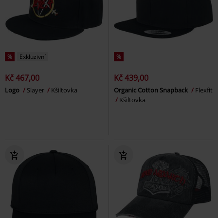
%
Exkluzivní
%
Kč 467,00
Kč 439,00
Logo
Slayer
Kšiltovka
Organic Cotton Snapback
Flexfit
Kšiltovka