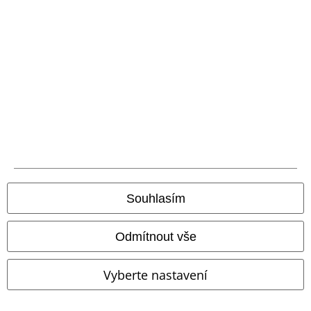
Všeobecné informace o velikostech
Zrušit členství v BSC
Způsoby platby
Nabídky pro vás
Soutěž
Objednejte si dárkový poukaz
Souhlasím
Odmítnout vše
O EMP
Vyberte nastavení
Udržitelnost