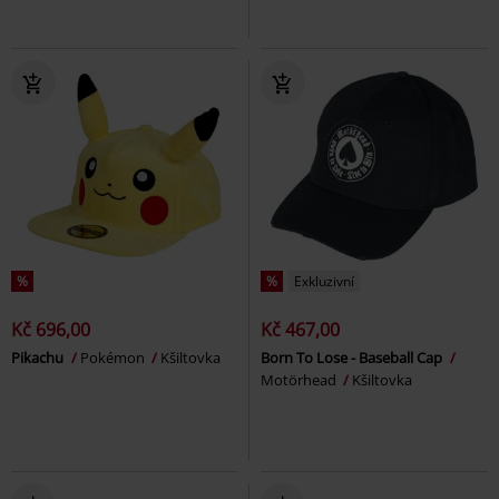
%
%
Exkluzivní
Kč 696,00
Kč 467,00
Pikachu
Pokémon
Kšiltovka
Born To Lose - Baseball Cap
Motörhead
Kšiltovka