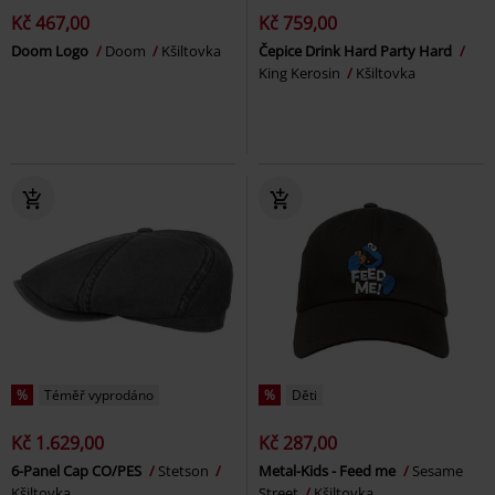
Kč 467,00
Kč 759,00
Doom Logo
Doom
Kšiltovka
Čepice Drink Hard Party Hard
King Kerosin
Kšiltovka
%
Téměř vyprodáno
%
Děti
Kč 1.629,00
Kč 287,00
6-Panel Cap CO/PES
Stetson
Metal-Kids - Feed me
Sesame
Kšiltovka
Street
Kšiltovka