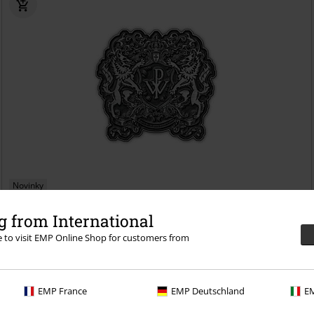
Novinky
Kč 279,00
 from International
Crest
Powerwolf
Špendlík
re to visit EMP Online Shop for customers from
EMP France
EMP Deutschland
EM