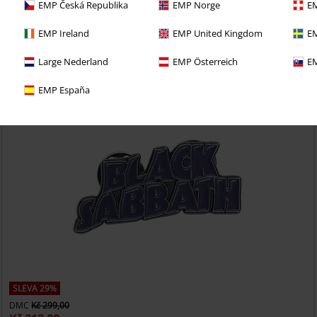
EMP Česká Republika
EMP Norge
EM
i 30denní zkušební verzi našeho BACKSTAGE CLUB
EMP Ireland
EMP United Kingdom
EM
Large Nederland
EMP Österreich
EM
EMP España
SLEVA 29%
DMC
Kč 299,00