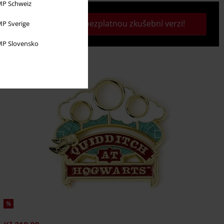
P Schweiz
Aktivujte si svou bezplatnou zkušební verzi!
P Sverige
P Slovensko
%