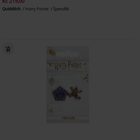
Kč 219,00
Quidditch
Harry Potter
Špendlík