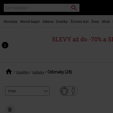
Přejít k
Vyhledávání
Katalog
hlavnímu
vyhledávání
obsahu
Novinky
Merch kapel
Zábava
Značky
Životní styl
Ženy
Muži
SLEVY až do -70% a 
Odznaky (28)
Doplňky
Nášivky