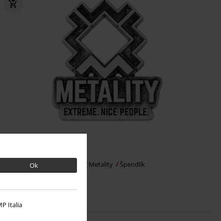
Kč 549,00
Pin - Extreme. Nice people.
Metality
Špendlík
Ok
P Italia