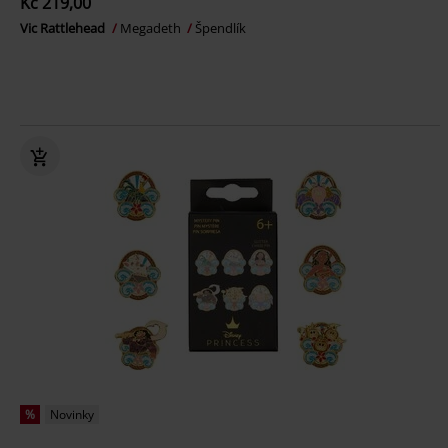
Kč 219,00
Vic Rattlehead
Megadeth
Špendlík
%
Novinky