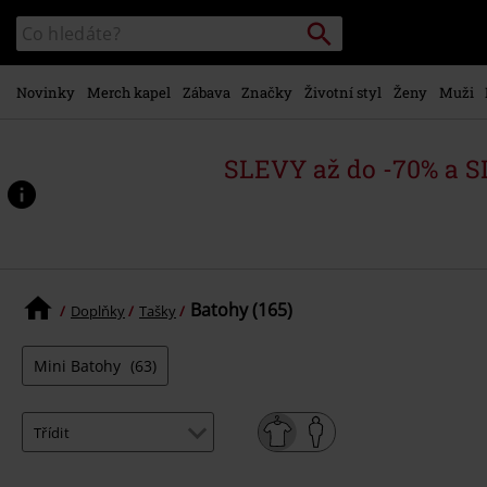
Přejít k
Vyhledávání
Katalog
hlavnímu
vyhledávání
obsahu
Novinky
Merch kapel
Zábava
Značky
Životní styl
Ženy
Muži
SLEVY až do -70% a 
Batohy (165)
Doplňky
Tašky
Mini Batohy
(63)