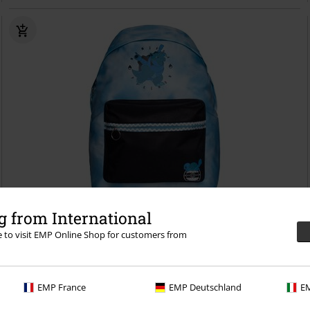
Téměř vyprodáno
 from International
re to visit EMP Online Shop for customers from
Kč 819,00
Squirtle evolutions
Pokémon
Batoh
EMP France
EMP Deutschland
EM