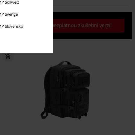
P Schweiz
P Sverige
Aktivujte si svou bezplatnou zkušební verzi!
P Slovensko