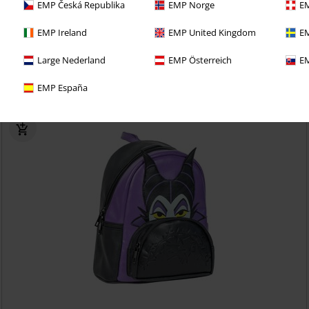
EMP Česká Republika
EMP Norge
EM
EMP Ireland
EMP United Kingdom
EM
i 30denní zkušební verzi našeho BACKSTAGE CLUB
Large Nederland
EMP Österreich
EM
EMP España