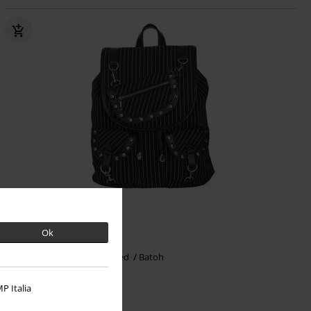
Ok
Kč 1.249,00
Black Core Pinstripe
Banned
Batoh
+1
P Italia