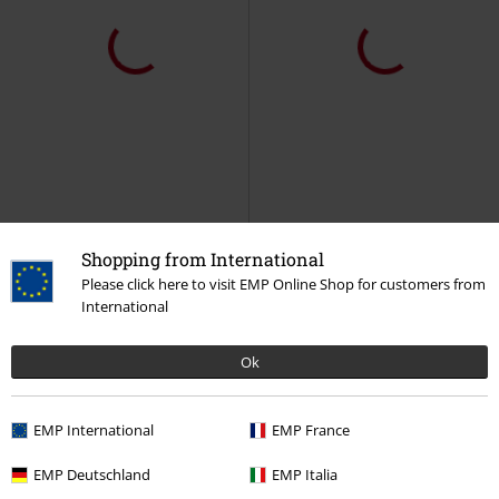
SLEVA 51%
Exkluzivní
Novinky
DMC
Kč 1.399,00
Kč 679,00
Kč 549,00
Stay Weird
Lilo & Stitch
Mikina
You've got to be kitten me!
s kapucí
Aristocats
Tričko
Shopping from International
Please click here to visit EMP Online Shop for customers from
International
Ok
EMP International
EMP France
EMP Deutschland
EMP Italia