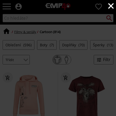
×
EMP
0
-
Hudba,
Vyhled
Katalog
TV
vyhledávání
filmy
&
Filmy & seriály
Cartoon (814)
seriály,
Merch
Oblečení
(596)
Boty
(7)
Doplňky
(70)
Šperky
(13)
pro
hráče,
Alternativní
Filtr
móda