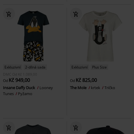
Exkluzivní
2-dílná sada
Exkluzivní
Plus Size
DMC
Od
Kč 1.089,00
Kč 949,00
Kč 825,00
Od
Od
Insane Daffy Duck
Looney
The Mole
krtek
Tričko
Tunes
Pyžamo