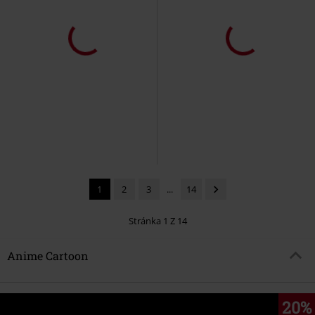
Exkluzivní
Téměř vyprodáno
DMC
Kč 699,00
Kč 1.359,00
Kč 549,00
Trainer
Pokémon
Tepláky
Rainbow Micky
Mickey Mouse
Tričko
1
2
3
...
14
Stránka 1 Z 14
Anime Cartoon
20%