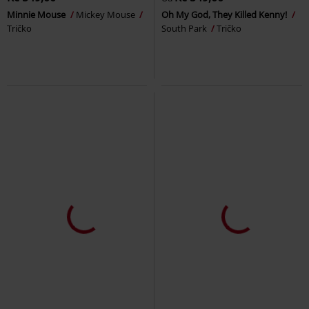
Minnie Mouse
Mickey Mouse
Oh My God, They Killed Kenny!
Tričko
South Park
Tričko
Plus Size
DMC
Kč 559,00
DMC
Od
Kč 699,00
Kč 549,00
Kč 549,00
Od
Original
Mickey & Minnie Mouse
Dia De Los Muertos
Looney
Tričko
Tunes
Tričko