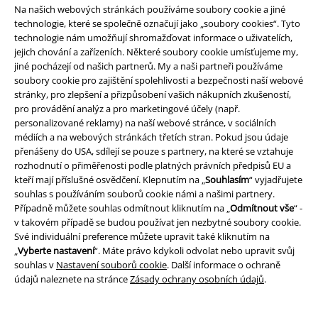
Na našich webových stránkách používáme soubory cookie a jiné
technologie, které se společně označují jako „soubory cookies“. Tyto
technologie nám umožňují shromažďovat informace o uživatelích,
jejich chování a zařízeních. Některé soubory cookie umísťujeme my,
jiné pocházejí od našich partnerů. My a naši partneři používáme
soubory cookie pro zajištění spolehlivosti a bezpečnosti naší webové
stránky, pro zlepšení a přizpůsobení vašich nákupních zkušeností,
pro provádění analýz a pro marketingové účely (např.
Staňte se součástí komunity!
personalizované reklamy) na naší webové stránce, v sociálních
médiích a na webových stránkách třetích stran. Pokud jsou údaje
přenášeny do USA, sdílejí se pouze s partnery, na které se vztahuje
rozhodnutí o přiměřenosti podle platných právních předpisů EU a
kteří mají příslušné osvědčení. Klepnutím na „
Souhlasím
“ vyjadřujete
souhlas s používáním souborů cookie námi a našimi partnery.
Případně můžete souhlas odmítnout kliknutím na „
Odmítnout vše
“ -
v takovém případě se budou používat jen nezbytné soubory cookie.
Své individuální preference můžete upravit také kliknutím na
„
Vyberte nastavení
“. Máte právo kdykoli odvolat nebo upravit svůj
souhlas v
Nastavení souborů cookie
. Další informace o ochraně
Způsoby platby
údajů naleznete na stránce
Zásady ochrany osobních údajů
.