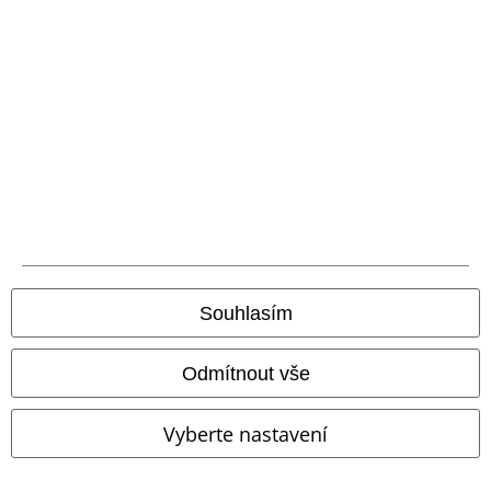
Bankovní převod
Platba na dobírku
Doprava
Balíkovna
Balík Do ruky
EMP aplikaci
Stáhněte si novou EMP aplikaci zdarma a využijte všechny nové
funkce a výhody!
Souhlasím
Odmítnout vše
A Warner Music Group Company
Vyberte nastavení