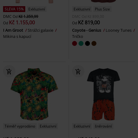
SLEVA 15%
Exkluzivní
Exkluzivní
Plus Size
DMC
Od
Kč 1.359,99
DMC
Od
Kč 899,00
Kč 1.155,00
Kč 819,00
Od
Od
I Am Groot
Strážci galaxie
Coyote - Genius
Looney Tunes
Mikina s kapucí
Tričko
Téměř vyprodáno
Exkluzivní
Exkluzivní
šněrování