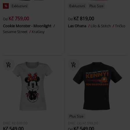
%
Exkluzivní
Exkluzivní
Plus Size
Kč 759,00
Kč 819,00
Od
Od
Cookie Monster - Moonlight
Las Ohana
Lilo & Stitch
Tričko
Sesame Street
Kraťasy
Plus Size
DMC
Kč 699,00
DMC
Od
Kč 599,00
Kč 549,00
Kč 549,00
Od