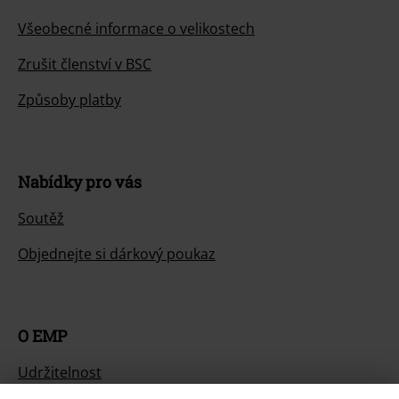
Všeobecné informace o velikostech
Zrušit členství v BSC
Způsoby platby
Nabídky pro vás
Soutěž
Objednejte si dárkový poukaz
O EMP
Udržitelnost