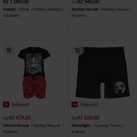
Kč 1.089,00
Kč 949,00
Od
Hawaii
krtek
Košile s krátkým
Mickey Mouse
Mickey Mouse
rukávem
Pyžamo
%
Exkluzivní
%
Exkluzivní
Kč 679,00
Kč 659,00
Od
Od
Minnie Mouse
Mickey Mouse
Moonlight
Looney Tunes
Pyžamo
Kraťasy