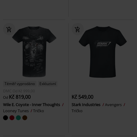
Téměř vyprodáno
Exkluzivní
DMC
Od
Kč 999,00
Kč 819,00
Kč 549,00
Od
Wile E. Coyote - Inner Thoughts
Stark Industries
Avengers
Looney Tunes
Tričko
Tričko