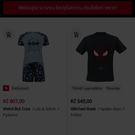
Aktivujte si svou bezplatnou zkušební verzi!
%
Exkluzivní
Téměř vyprodáno
Novinky
Kč 807,00
Kč 549,00
Weird But Cute
Lilo & Stitch
Glitched Mask
Spider-Man
Pyžamo
Tričko