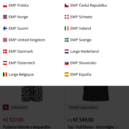
EMP Polska
EMP Česká Republika
Kč 409,00
Kč 409,00
EMP Norge
EMP Schweiz
Balení 5 párů ponožek
Balení 5 párů ponožek Garfield
SpongeBob SquarePants
Garfield
Ponožky
EMP Suomi
EMP Ireland
SpongeBob SquarePants
Ponožky
EMP United Kingdom
EMP Sverige
EMP Danmark
Large Nederland
EMP Österreich
EMP Slovensko
Large Belgique
EMP España
%
Exkluzivní
Téměř vyprodáno
Kč 527,00
Kč 549,00
Od
Pyžamo Minnie s leopardím
Taz - Full Moon - Moonlight