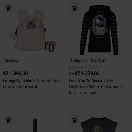
Novinky
Exkluzivní
Plus Size
DMC
Od
Kč 1.399,00
Kč 1.899,00
Kč 1.359,00
Od
Loungefly - Minnie Ears
Mickey
Love You To Death
The
Mouse
Mini batoh
Nightmare Before Christmas
Mikina s kapucí