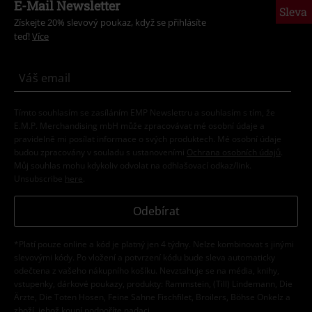
E-Mail Newsletter
Sleva
Získejte 20% slevový poukaz, když se přihlásíte
teď!
Více
Tímto souhlasím se zasíláním EMP Newslettru a souhlasím s tím, že
E.M.P. Merchandising mbH může zpracovávat mé osobní údaje a
pravidelně mi posílat informace o svých produktech. Mé osobní údaje
budou zpracovány v souladu s ustanoveními
Ochrana osobních údajů
.
Můj souhlas mohu kdykoliv odvolat na odhlašovací odkaz/link.
Unsubscribe
here
.
Odebírat
*Platí pouze online a kód je platný jen 4 týdny. Nelze kombinovat s jinými
slevovými kódy. Po vložení a potvrzení kódu bude sleva automaticky
odečtena z vašeho nákupního košíku. Nevztahuje se na média, knihy,
vstupenky, dárkové poukazy, produkty: Rammstein, (Till) Lindemann, Die
Ärzte, Die Toten Hosen, Feine Sahne Fischfilet, Broilers, Böhse Onkelz a
zboží, jehož koupí podpoříte nadaci.