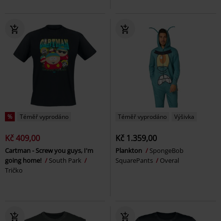
%
Téměř vyprodáno
Téměř vyprodáno
Výšivka
Kč 409,00
Kč 1.359,00
Cartman - Screw you guys, I'm
Plankton
SpongeBob
going home!
South Park
SquarePants
Overal
Tričko