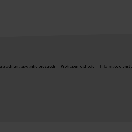
u a ochrana životního prostředí
Prohlášení o shodě
Informace o příst