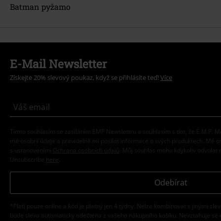
Batman pyžamo
E-Mail Newsletter
Získejte 20% slevový poukaz, když se přihlásíte teď!
Více
Tímto souhlasím se zasíláním EMP Newslettru a souhlasím s tím, že E.M.P.
mé osobní údaje a pravidelně mi posílat informace o svých produktech. Mé 
s ustanoveními
Ochrana osobních údajů
. Můj souhlas mohu kdykoliv odvolat 
Unsubscribe
here
.
Odebírat
*Platí pouze online a kód je platný jen 4 týdny. Nelze kombinovat s jinými sle
bude sleva automaticky odečtena z vašeho nákupního košíku. Nevztahuje se 