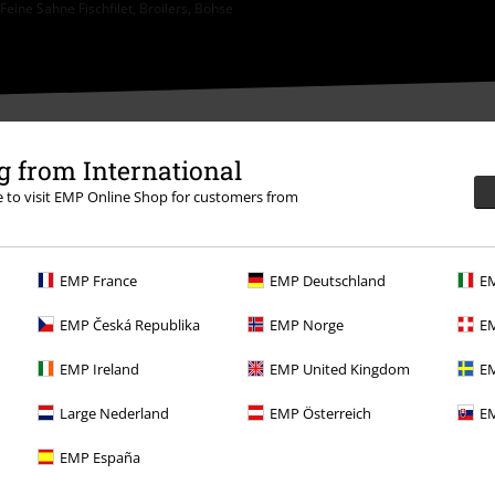
eine Sahne Fischfilet, Broilers, Böhse
 from International
re to visit EMP Online Shop for customers from
ědět se více
EMP France
EMP Deutschland
EM
EMP Česká Republika
EMP Norge
EM
EMP Ireland
EMP United Kingdom
EM
Large Nederland
EMP Österreich
EM
Nabídky pro vás
EMP España
Soutěž