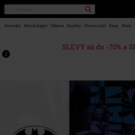
Přejít k
Vyhledávání
Katalog
hlavnímu
vyhledávání
obsahu
Novinky
Merch kapel
Zábava
Značky
Životní styl
Ženy
Muži
SLEVY až do -70% a 