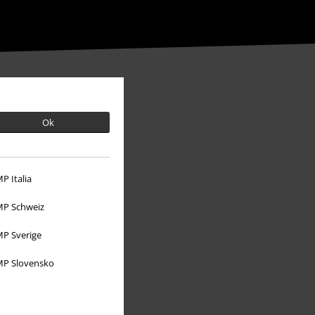
Ok
P Italia
P Schweiz
P Sverige
P Slovensko
O EMP
Udržitelnost