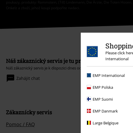
poukazy, produkty: Rammstein, (Till) Lindemann, Die Ärzte, Die Toten Hosen, F
Onkelz a zboží, jehož koupí podpoříte nadaci.
Shopping
Please click he
International
Náš zákaznický servis je tu pro vás
Náš zákaznický servis je k dispozici dnes od 09:00 hod do 17:00 hod.
Dozv
EMP International
Zahájit chat
EMP Polska
EMP Suomi
EMP Danmark
Zákaznícky servis
Large Belgique
Pomoc / FAQ