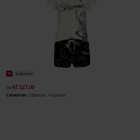
%
Exkluzivní
Kč 527,00
Od
Catwoman
Batman
Pyžamo