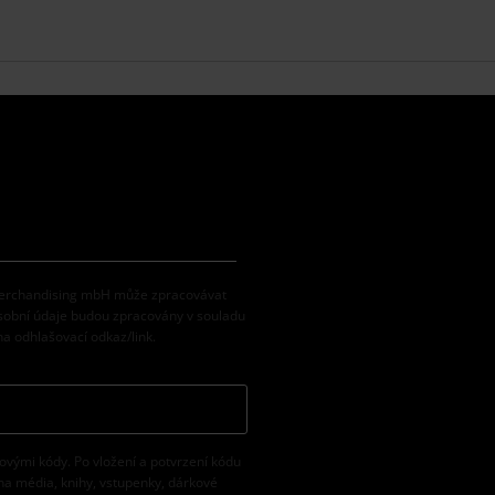
 Merchandising mbH může zpracovávat
osobní údaje budou zpracovány v souladu
na odhlašovací odkaz/link.
vovými kódy. Po vložení a potvrzení kódu
na média, knihy, vstupenky, dárkové