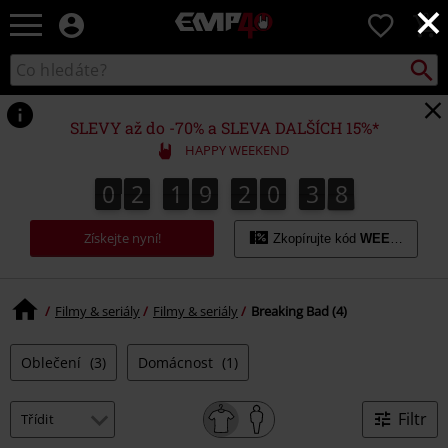
×
EMP
0
-
Hudba,
Vyhled
Katalog
TV
vyhledávání
filmy
&
SLEVY až do -70% a SLEVA DALŠÍCH 15%*
seriály,
HAPPY WEEKEND
Merch
pro
0
2
1
9
2
0
3
8
0
2
1
9
2
0
3
8
4
9
hráče,
Alternativní
Získejte nyní!
móda
Zkopírujte kód
WEEKEND
Filmy & seriály
Filmy & seriály
Breaking Bad (4)
Oblečení
(3)
Domácnost
(1)
Filtr