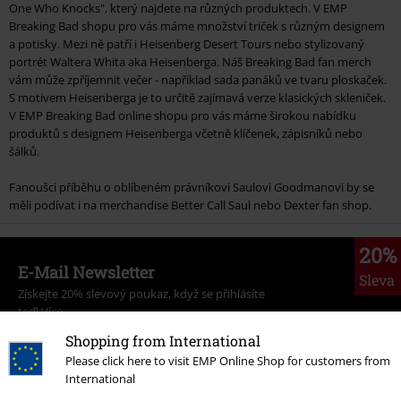
One Who Knocks", který najdete na různých produktech. V EMP
Breaking Bad shopu pro vás máme množství triček s různým designem
a potisky. Mezi ně patří i Heisenberg Desert Tours nebo stylizovaný
portrét Waltera Whita aka Heisenberga. Náš Breaking Bad fan merch
vám může zpříjemnit večer - například sada panáků ve tvaru ploskaček.
S motivem Heisenberga je to určitě zajímavá verze klasických skleniček.
V EMP Breaking Bad online shopu pro vás máme širokou nabídku
produktů s designem Heisenberga včetně klíčenek, zápisníků nebo
šálků.
Fanoušci příběhu o oblíbeném právníkovi Saulovi Goodmanovi by se
měli podívat i na merchandise Better Call Saul nebo Dexter fan shop.
20%
E-Mail Newsletter
Sleva
Získejte 20% slevový poukaz, když se přihlásíte
teď!
Více
Shopping from International
Please click here to visit EMP Online Shop for customers from
International