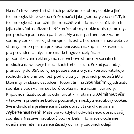
Na našich webových stránkách používáme soubory cookie a jiné
technologie, které se společně označují jako „soubory cookies“. Tyto
technologie nám umožňují shromažďovat informace o uživatelích,
Právní informace
jejich chování a zařízeních. Některé soubory cookie umísťujeme my,
jiné pocházejí od našich partnerů. My a naši partneři používáme
Podmínky
soubory cookie pro zajištění spolehlivosti a bezpečnosti naší webové
stránky, pro zlepšení a přizpůsobení vašich nákupních zkušeností,
Prohlášení
pro provádění analýz a pro marketingové účely (např.
personalizované reklamy) na naší webové stránce, v sociálních
Ochrana osobních údajů
médiích a na webových stránkách třetích stran. Pokud jsou údaje
přenášeny do USA, sdílejí se pouze s partnery, na které se vztahuje
Likvidace odpadu a ochrana životního prostředí
rozhodnutí o přiměřenosti podle platných právních předpisů EU a
kteří mají příslušné osvědčení. Klepnutím na „
Souhlasím
“ vyjadřujete
souhlas s používáním souborů cookie námi a našimi partnery.
Prohlášení o shodě
Případně můžete souhlas odmítnout kliknutím na „
Odmítnout vše
“ -
v takovém případě se budou používat jen nezbytné soubory cookie.
Informace o přístupnosti
Své individuální preference můžete upravit také kliknutím na
„
Vyberte nastavení
“. Máte právo kdykoli odvolat nebo upravit svůj
Nastavení souborů cookie
souhlas v
Nastavení souborů cookie
. Další informace o ochraně
údajů naleznete na stránce
Zásady ochrany osobních údajů
.
Odstoupení od smlouvy