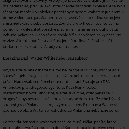
diagnostikované rakoviny, vše by v jeho životě bylo úplně jinak. Walter
má padesát let, pracuje jako učitel chemie na střední škole a žije se svou
těhotnou manželkou Skyler a postiženým synem Walterem Juniorem v
domě v Albuquerque. Walteru je zcela jasné, že jeho rodina se po jeho
smrti nedokáže o sebe postarat. Zoufale proto hledá něco, co by mu
pomohlo rychle získat pořádné prachy. Je mu jasné, že dlouho už žít
nebude. Rakovina v jeho těle se rychle šíří a jeho šance na vyléčení jsou
mizivé. V tomto bodě mu záleží na jediném - finančně zabezpečit
budoucnost své rodiny. A tady začíná chaos ...
Breaking Bad: Walter White nebo Heisenberg
Když Walter White oznámí své rodině, že trpí rakovinou, všichni jsou
šokováni. Jeho švagr Hank se ho snaží rozptýlit a vezme ho s sebou do
práce. Hank však nemá zcela standardní práci. Pracuje pro DEA -
Americkou protidrogovou agenturu. Když Hank rozloží
metamfetaminovou laboratoř, Walter si všimne, kolik peněz se v
drogovém byznysu točí. Během své cesty se dozví i to, že jeho bývalý
student Jesse Pinkman je drogovým dealerem. Pinkman a Walter si
padnou do oka a Walter se rozhodne, že Pinkmana nebonzne policii.
Po této zkušenosti je Walterovi jasné, co musí udělat: peníze, které
potřebuje, si vydělá prodejem drog! Konec-konců je učitelem chemie a v