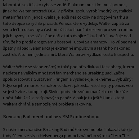
laboratoři se cítí jako ryba ve vodě. Pinkman mu s tím musí pomoci,
jinak ho Walter prozradí DEA. V přívěsu spolu vyrobí modrý krystalický
metamfetamin, jehož kvalita je lepší než cokoliv na drogovém trhu a
tato dvojice se rychle prosadí. Penězi, které vydělají, Walter zaplatí za
svou léčbu rakoviny a část odloží jako finanční rezervu pro svou rodinu.
Jejich byznysu se stále lépe daří a tato dvojice '' kuchařů '' uvažuje nad
tím, že ho prodá drogovému bossovi Tucovi Salamancovi. To vůbec není
špatný nápad! Salamanca je extrémně impulzivní a Hank ho nakonec
zastřelí. A to není jediná smrt, která Walterovi vydláždí cestu k úspěchu.
Walter White se stane známým také pod přezdívkou Heisenberg, kterou
najdete na velkém množství fan merchandise Breaking Bad. Začne
spolupracovat s Gustavem Fringem a výsledek je, řekněme ... výbušný!
Když se jeho manželka nakonec dozví, jak získal všechny ty peníze, věci
se ještě více zkomplikují. Skyler podvede svého manžela a nedokáže
unést fakt, že žije ze špinavých peněz. A pak je tu ještě Hank, který
Waltera chrání, a samozřejmě prokletá rakovina.
Breaking Bad merchandise v EMP online shopu
S našim merchandise Breaking Bad můžete svému okolí ukázat, kdo je
tady šéfem ve stylu Heisenberga pomocí známého výroku "I Am The