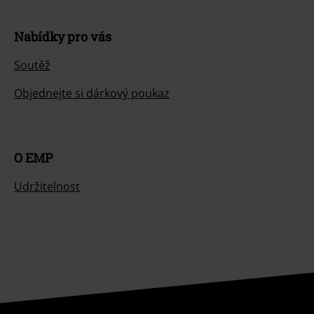
Nabídky pro vás
Soutěž
Objednejte si dárkový poukaz
O EMP
Udržitelnost