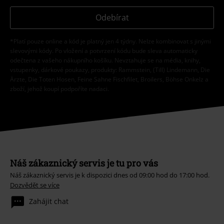
Odebírat
*Platí pouze online a kód je platný jen 4 týdny. Nelze kombinovat s jinými
slevovými kódy. Po vložení a potvrzení kódu bude sleva automaticky
odečtena z vašeho nákupního košíku. Nevztahuje se na média, knihy,
vstupenky, dárkové poukazy, produkty: Rammstein, (Till) Lindemann, Die
Ärzte, Die Toten Hosen, Feine Sahne Fischfilet, Broilers, Böhse Onkelz a
zboží, jehož koupí podpoříte nadaci.
Náš zákaznický servis je tu pro vás
Náš zákaznický servis je k dispozici dnes od 09:00 hod do 17:00 hod.
Dozvědět se více
Zahájit chat