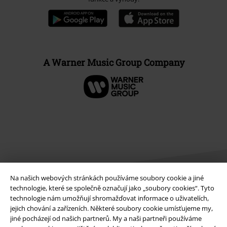
A Warner Music Group Company
Na našich webových stránkách používáme soubory cookie a jiné
technologie, které se společně označují jako „soubory cookies“. Tyto
technologie nám umožňují shromažďovat informace o uživatelích,
Právní informace
jejich chování a zařízeních. Některé soubory cookie umísťujeme my,
jiné pocházejí od našich partnerů. My a naši partneři používáme
Podmínky