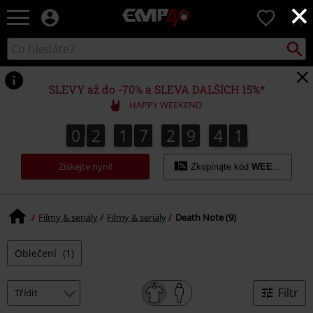
×
EMP
0
-
Hudba,
Vyhled
Katalog
TV
vyhledávání
filmy
&
SLEVY až do -70% a SLEVA DALŠÍCH 15%*
seriály,
HAPPY WEEKEND
Merch
pro
0
2
1
7
2
9
4
1
0
2
1
7
2
9
4
1
2
hráče,
Alternativní
Získejte nyní!
móda
Zkopírujte kód
WEEKEND
Filmy & seriály
Filmy & seriály
Death Note (9)
Oblečení
(1)
Filtr