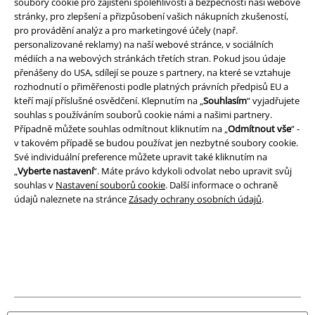
soubory cookie pro zajištění spolehlivosti a bezpečnosti naší webové
stránky, pro zlepšení a přizpůsobení vašich nákupních zkušeností,
pro provádění analýz a pro marketingové účely (např.
Prohlášení
personalizované reklamy) na naší webové stránce, v sociálních
médiích a na webových stránkách třetích stran. Pokud jsou údaje
Ochrana osobních údajů
přenášeny do USA, sdílejí se pouze s partnery, na které se vztahuje
rozhodnutí o přiměřenosti podle platných právních předpisů EU a
Likvidace odpadu a ochrana životního prostředí
kteří mají příslušné osvědčení. Klepnutím na „
Souhlasím
“ vyjadřujete
souhlas s používáním souborů cookie námi a našimi partnery.
Prohlášení o shodě
Případně můžete souhlas odmítnout kliknutím na „
Odmítnout vše
“ -
v takovém případě se budou používat jen nezbytné soubory cookie.
Své individuální preference můžete upravit také kliknutím na
Informace o přístupnosti
„
Vyberte nastavení
“. Máte právo kdykoli odvolat nebo upravit svůj
souhlas v
Nastavení souborů cookie
. Další informace o ochraně
Nastavení souborů cookie
údajů naleznete na stránce
Zásady ochrany osobních údajů
.
Odstoupení od smlouvy
Všechny ceny jsou včetně DPH, bez
poštovného a balného
© 1986-2026 EMP Merchandising