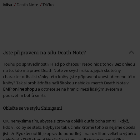
Misa
Death Note
Tričko
Jste připraveni na sílu Death Note?
Touhu po spravedlnosti? Hlad po chaosu? Nebo nic z toho? Bez ohledu
na to, kdo má právě Death Note ve svých rukou, jejich skutečný
charakter odhalí stránky této knihy. Jste připraveni unést břemeno této
knihy? Tak si prohlédněte naši širokou nabídku merch Death Note v
EMP online shopu
a octnete se na hranici mezi lidským světem a
podsvětím bohů smrti.
Oblečte se ve stylu Shinigami
OK, nemyslíme tím, abyste si zrovna oblékli outfit boha smrti, i když,
kdo ví, co by se stalo, kdybyste tak učinili? Kromě toho si nejsme docela
jisti, že Ryukův outfit je opravdu pohodlný - na rozdíl od velkého výběru
oblečení v EMP shopu! Nezáleží na tom, jestli chcete vypadat šik a