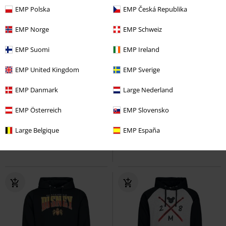
EMP Polska
EMP Česká Republika
EMP Norge
EMP Schweiz
EMP Suomi
EMP Ireland
EMP United Kingdom
EMP Sverige
%
EMP Danmark
Large Nederland
DMC
Kč 699,00
Kč 1.155,00
Kč 549,00
EMP Österreich
EMP Slovensko
Stitch
Lilo & Stitch
Mikinové
Kočka Šklíba
Alice in
tričko
Wonderland
Tričko
Large Belgique
EMP España