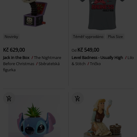
Novinky
Téměř vyprodáno
Plus Size
Kč 629,00
Kč 549,00
Od
Jack in the Box
The Nightmare
Level Badness - Usually High
Lilo
Before Christmas
Sběratelská
& Stitch
Tričko
figurka