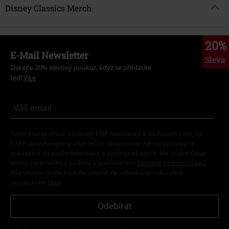
Disney Classics Merch
20%
E-Mail Newsletter
Sleva
Získejte 20% slevový poukaz, když se přihlásíte
teď!
Více
Tímto souhlasím se zasíláním EMP Newslettru a souhlasím s tím, že
E.M.P. Merchandising mbH může zpracovávat mé osobní údaje a
pravidelně mi posílat informace o svých produktech. Mé osobní údaje
budou zpracovány v souladu s ustanoveními
Ochrana osobních údajů
.
Můj souhlas mohu kdykoliv odvolat na odhlašovací odkaz/link.
Unsubscribe
here
.
Odebírat