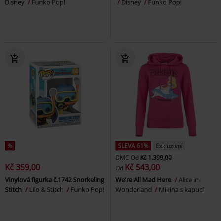
Disney
Funko Pop!
Disney
Funko Pop!
%
SLEVA 61%
Exkluzivní
DMC
Od
Kč 1.399,00
Kč 359,00
Kč 543,00
Od
Vinylová figurka č.1742 Snorkeling
We're All Mad Here
Alice in
Stitch
Lilo & Stitch
Funko Pop!
Wonderland
Mikina s kapucí