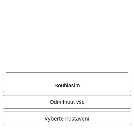
O EMP
Udržitelnost
Staňte se součástí komunity!
Souhlasím
Odmítnout vše
Vyberte nastavení