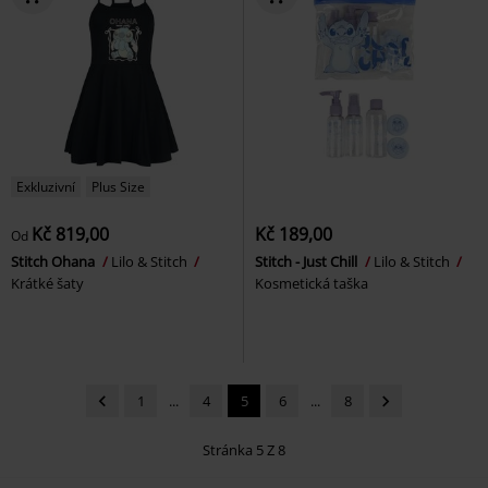
Exkluzivní
Plus Size
Kč 819,00
Kč 189,00
Od
Stitch Ohana
Lilo & Stitch
Stitch - Just Chill
Lilo & Stitch
Krátké šaty
Kosmetická taška
1
...
4
5
6
...
8
Stránka 5 Z 8