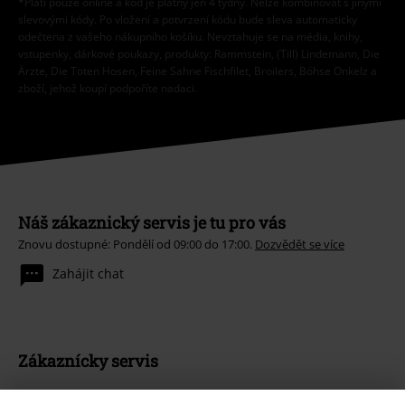
*Platí pouze online a kód je platný jen 4 týdny. Nelze kombinovat s jinými
slevovými kódy. Po vložení a potvrzení kódu bude sleva automaticky
odečtena z vašeho nákupního košíku. Nevztahuje se na média, knihy,
vstupenky, dárkové poukazy, produkty: Rammstein, (Till) Lindemann, Die
Ärzte, Die Toten Hosen, Feine Sahne Fischfilet, Broilers, Böhse Onkelz a
zboží, jehož koupí podpoříte nadaci.
Náš zákaznický servis je tu pro vás
Znovu dostupné: Pondělí od 09:00 do 17:00.
Dozvědět se více
Zahájit chat
Zákaznícky servis
Pomoc / FAQ