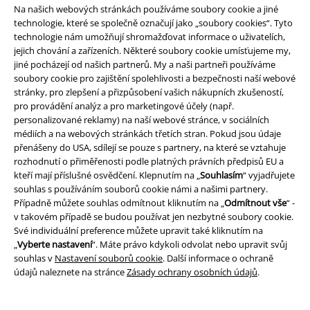
Na našich webových stránkách používáme soubory cookie a jiné
Podmínky vracení zboží
technologie, které se společně označují jako „soubory cookies“. Tyto
technologie nám umožňují shromažďovat informace o uživatelích,
Vrácení zboží
jejich chování a zařízeních. Některé soubory cookie umísťujeme my,
jiné pocházejí od našich partnerů. My a naši partneři používáme
Všeobecné informace o velikostech
soubory cookie pro zajištění spolehlivosti a bezpečnosti naší webové
stránky, pro zlepšení a přizpůsobení vašich nákupních zkušeností,
Zrušit členství v BSC
pro provádění analýz a pro marketingové účely (např.
personalizované reklamy) na naší webové stránce, v sociálních
Způsoby platby
médiích a na webových stránkách třetích stran. Pokud jsou údaje
přenášeny do USA, sdílejí se pouze s partnery, na které se vztahuje
rozhodnutí o přiměřenosti podle platných právních předpisů EU a
kteří mají příslušné osvědčení. Klepnutím na „
Souhlasím
“ vyjadřujete
souhlas s používáním souborů cookie námi a našimi partnery.
Nabídky pro vás
Případně můžete souhlas odmítnout kliknutím na „
Odmítnout vše
“ -
v takovém případě se budou používat jen nezbytné soubory cookie.
Soutěž
Své individuální preference můžete upravit také kliknutím na
„
Vyberte nastavení
“. Máte právo kdykoli odvolat nebo upravit svůj
Objednejte si dárkový poukaz
souhlas v
Nastavení souborů cookie
. Další informace o ochraně
údajů naleznete na stránce
Zásady ochrany osobních údajů
.