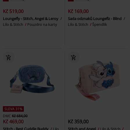
Kč 519,00
Kč 169,00
Loungefly - Stitch, Angel & Leroy
Sada odznaků Loungeflz - Blind
Lilo & Stitch
Pouzdro na karty
Lilo & Stitch
Špendlík
SLEVA 31%
DMC
Kč 684,00
Kč 469,00
Kč 359,00
Stitch - Best Cuddle Buddy
Lilo
Stitch and Angel
Lilo & Stitch