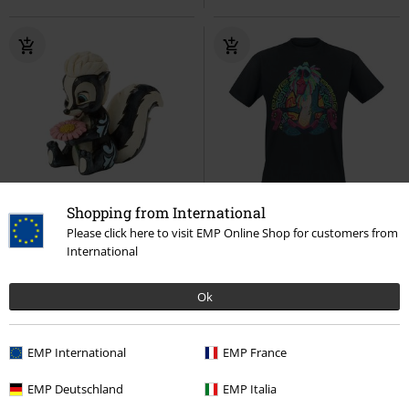
Novinky
Shopping from International
DMC
Kč 699,00
Please click here to visit EMP Online Shop for customers from
Kč 629,00
Kč 549,00
International
Flower Mini
Bambi
Rafiki
The Lion King
Tričko
Sběratelská figurka
Ok
EMP International
EMP France
EMP Deutschland
EMP Italia