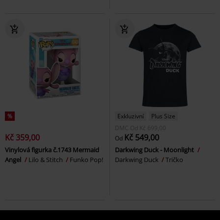
%
Exkluzivní
Plus Size
DMC
Od
Kč 699,00
Kč 359,00
Kč 549,00
Od
Vinylová figurka č.1743 Mermaid
Darkwing Duck - Moonlight
Angel
Lilo & Stitch
Funko Pop!
Darkwing Duck
Tričko