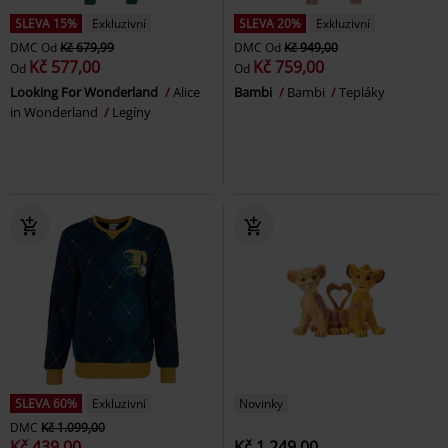
SLEVA 15%
Exkluzivní
SLEVA 20%
Exkluzivní
DMC
Od
Kč 679,99
DMC
Od
Kč 949,00
Kč 577,00
Kč 759,00
Od
Od
Looking For Wonderland
Alice
Bambi
Bambi
Tepláky
in Wonderland
Legíny
SLEVA 60%
Exkluzivní
Novinky
DMC
Kč 1.099,00
Kč 439,00
Kč 1.249,00