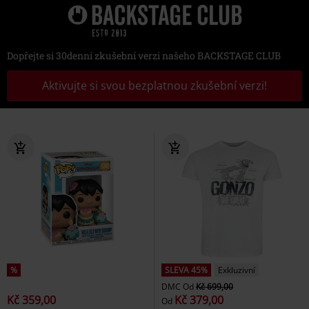
Dopřejte si 30denní zkušební verzi našeho BACKSTAGE CLUB
Aktivujte si svou bezplatnou zkušební verzi!
%
SLEVA 45%
Exkluzivní
DMC
Od
Kč 699,00
Kč 359,00
Kč 379,00
Od