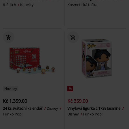
& Stitch
Kabelky
Kosmetická taška
Novinky
%
Kč 1.359,00
Kč 359,00
24 ks sváteční kalendář
Disney
Vinylová figurka č.1738 Jasmine
Funko Pop!
Disney
Funko Pop!