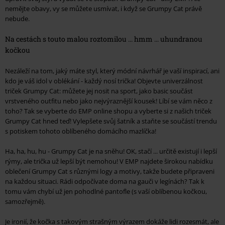
nemějte obavy, vy se můžete usmívat, i když se Grumpy Cat právě
nebude.
Na cestách s touto malou roztomilou ... hmm ... uhundranou
kočkou
Nezáleží na tom, jaký máte styl, který módní návrhář je vaší inspirací, ani
kdo je váš idol v oblékání - každý nosí trička! Objevte univerzálnost
triček Grumpy Cat: můžete jej nosit na sport, jako basic součást
vrstveného outfitu nebo jako nejvýraznější kousek! Líbí se vám něco z
toho? Tak se vyberte do EMP online shopu a vyberte si z našich triček
Grumpy Cat hned teď! Vylepšete svůj šatník a staňte se součástí trendu
s potiskem tohoto oblíbeného domácího mazlíčka!
Ha, ha, hu, hu - Grumpy Cat je na sněhu! OK, stačí ... určitě existují i lepší
rýmy, ale trička už lepší být nemohou! V EMP najdete širokou nabídku
oblečení Grumpy Cat s různými logy a motivy, takže budete připraveni
na každou situaci. Rádi odpočívate doma na gauči v legínách? Tak k
tomu vám chybí už jen pohodlné pantofle (s vaší oblíbenou kočkou,
samozřejmě).
Je ironií, že kočka s takovým strašným výrazem dokáže lidi rozesmát, ale