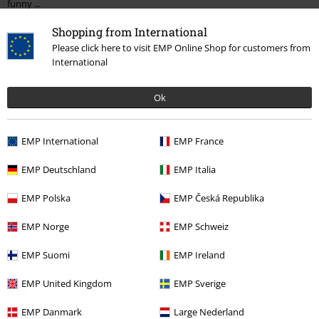
funny ...
Shopping from International
20%
Please click here to visit EMP Online Shop for customers from
E-Mail Newsletter
Sleva
International
Získejte 20% slevový poukaz, když se přihlásíte
teď!
Více
Ok
EMP International
EMP France
Tímto souhlasím se zasíláním EMP Newslettru a souhlasím s tím, že
EMP Deutschland
EMP Italia
E.M.P. Merchandising mbH může zpracovávat mé osobní údaje a
pravidelně mi posílat informace o svých produktech. Mé osobní údaje
EMP Polska
EMP Česká Republika
budou zpracovány v souladu s ustanoveními
Ochrana osobních údajů
.
Můj souhlas mohu kdykoliv odvolat na odhlašovací odkaz/link.
EMP Norge
EMP Schweiz
Unsubscribe
here
.
EMP Suomi
EMP Ireland
Odebírat
EMP United Kingdom
EMP Sverige
*Platí pouze online a kód je platný jen 4 týdny. Nelze kombinovat s jinými
EMP Danmark
Large Nederland
slevovými kódy. Po vložení a potvrzení kódu bude sleva automaticky