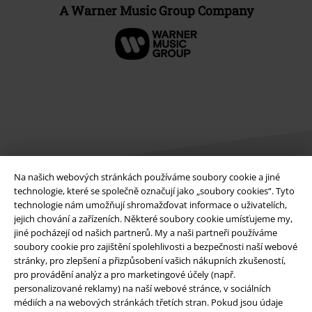
A Warner Music Group Company
Na našich webových stránkách používáme soubory cookie a jiné
technologie, které se společně označují jako „soubory cookies“. Tyto
technologie nám umožňují shromažďovat informace o uživatelích,
Právní informace
jejich chování a zařízeních. Některé soubory cookie umísťujeme my,
jiné pocházejí od našich partnerů. My a naši partneři používáme
Podmínky
soubory cookie pro zajištění spolehlivosti a bezpečnosti naší webové
stránky, pro zlepšení a přizpůsobení vašich nákupních zkušeností,
Prohlášení
pro provádění analýz a pro marketingové účely (např.
personalizované reklamy) na naší webové stránce, v sociálních
Ochrana osobních údajů
médiích a na webových stránkách třetích stran. Pokud jsou údaje