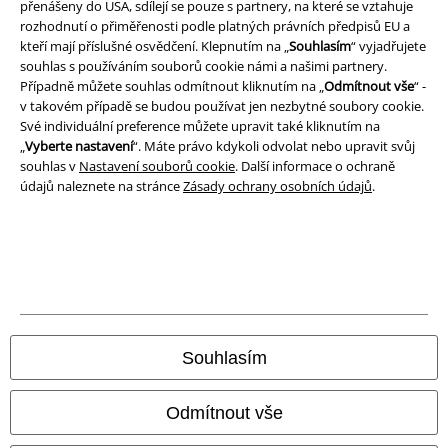
přenášeny do USA, sdílejí se pouze s partnery, na které se vztahuje
rozhodnutí o přiměřenosti podle platných právních předpisů EU a
Likvidace odpadu a ochrana životního prostředí
kteří mají příslušné osvědčení. Klepnutím na „
Souhlasím
“ vyjadřujete
souhlas s používáním souborů cookie námi a našimi partnery.
Prohlášení o shodě
Případně můžete souhlas odmítnout kliknutím na „
Odmítnout vše
“ -
v takovém případě se budou používat jen nezbytné soubory cookie.
Informace o přístupnosti
Své individuální preference můžete upravit také kliknutím na
„
Vyberte nastavení
“. Máte právo kdykoli odvolat nebo upravit svůj
Nastavení souborů cookie
souhlas v
Nastavení souborů cookie
. Další informace o ochraně
údajů naleznete na stránce
Zásady ochrany osobních údajů
.
Odstoupení od smlouvy
Všechny ceny jsou včetně DPH, bez
poštovného a balného
© 1986-2026 EMP Merchandising
Souhlasím
Naše online obchody
Odmítnout vše
EMP International