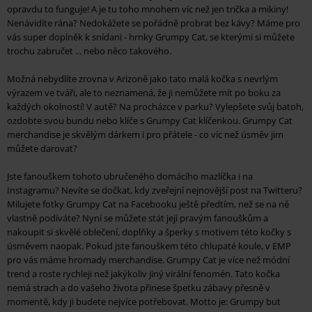
opravdu to funguje! A je tu toho mnohem víc než jen trička a mikiny!
Nenávidíte rána? Nedokážete se pořádně probrat bez kávy? Máme pro
vás super doplněk k snídani - hrnky Grumpy Cat, se kterými si můžete
trochu zabručet ... nebo něco takového.
Možná nebydlíte zrovna v Arizoně jako tato malá kočka s nevrlým
výrazem ve tváři, ale to neznamená, že ji nemůžete mít po boku za
každých okolností! V autě? Na procházce v parku? Vylepšete svůj batoh,
ozdobte svou bundu nebo klíče s Grumpy Cat klíčenkou. Grumpy Cat
merchandise je skvělým dárkem i pro přátele - co víc než úsměv jim
můžete darovat?
Jste fanouškem tohoto ubručeného domácího mazlíčka i na
Instagramu? Nevíte se dočkat, kdy zveřejní nejnovější post na Twitteru?
Milujete fotky Grumpy Cat na Facebooku ještě předtím, než se na ně
vlastně podíváte? Nyní se můžete stát její pravým fanouškům a
nakoupit si skvělé oblečení, doplňky a šperky s motivem této kočky s
úsměvem naopak. Pokud jste fanouškem této chlupaté koule, v EMP
pro vás máme hromady merchandise. Grumpy Cat je více než módní
trend a roste rychleji než jakýkoliv jiný virální fenomén. Tato kočka
nemá strach a do vašeho života přinese špetku zábavy přesně v
momentě, kdy ji budete nejvíce potřebovat. Motto je: Grumpy but