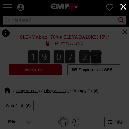
×
EMP
0
-
Hudba,
Vyhled
Katalog
TV
vyhledávání
filmy
&
SLEVY až do -70% a SLEVA DALŠÍCH 15%*
seriály,
HAPPY WEEKEND
Merch
pro
1
9
0
7
2
1
0
1
9
0
7
2
0
2
1
hráče,
Alternativní
móda
Získejte nyní!
Zkopírujte kód
WEEKEND
Filmy & seriály
Filmy & seriály
Grumpy Cat (6)
Oblečení
(6)
Filtr