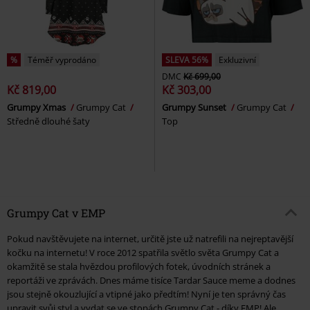
%
Téměř vyprodáno
SLEVA 56%
Exkluzivní
DMC
Kč 699,00
Kč 819,00
Kč 303,00
Grumpy Xmas
Grumpy Cat
Grumpy Sunset
Grumpy Cat
Středně dlouhé šaty
Top
Grumpy Cat v EMP
Pokud navštěvujete na internet, určitě jste už natrefili na nejreptavější
kočku na internetu! V roce 2012 spatřila světlo světa Grumpy Cat a
okamžitě se stala hvězdou profilových fotek, úvodních stránek a
reportáži ve zprávách. Dnes máme tisíce Tardar Sauce meme a dodnes
jsou stejně okouzlující a vtipné jako předtím! Nyní je ten správný čas
upravit svůj styl a vydat se ve stopách Grumpy Cat - díky EMP! Ale