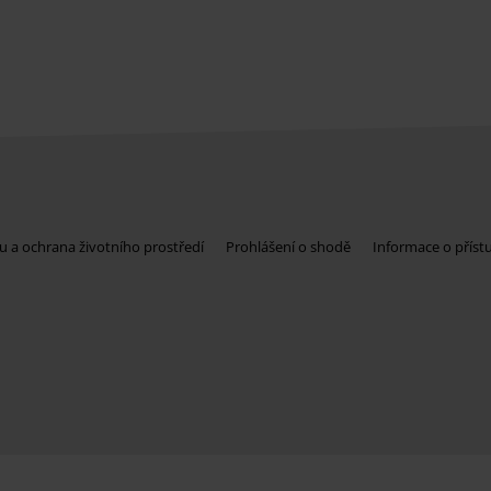
u a ochrana životního prostředí
Prohlášení o shodě
Informace o příst