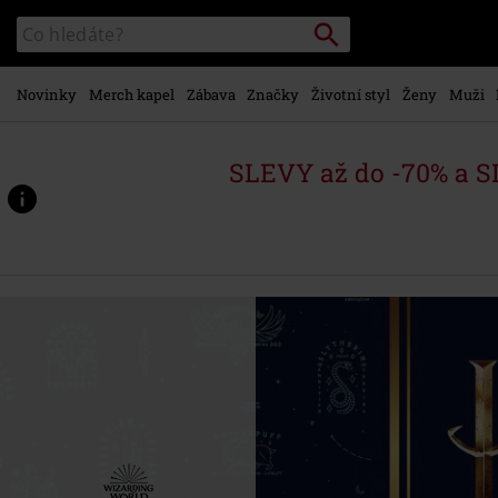
Přejít k
Vyhledávání
Katalog
hlavnímu
vyhledávání
obsahu
Novinky
Merch kapel
Zábava
Značky
Životní styl
Ženy
Muži
SLEVY až do -70% a 