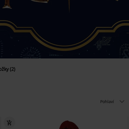
žky (2)
Pohlaví