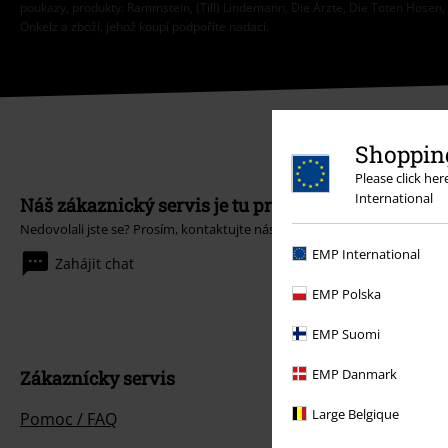
poukazy, produkty: Rammstein, (Till) Lindemann, Die Ärzte, Die Toten Hosen, F
Onkelz a zboží, jehož koupí podpoříte nadaci.
Shopping
Please click he
International
Náš zákaznický servis je tu pro vás
Nedovolali jste se? Prosím, kontaktujte nás znovu: zítra od 09:00 do 17:0
EMP International
Zahájit chat
EMP Polska
EMP Suomi
EMP Danmark
Zákaznícky servis
Large Belgique
Pomoc / FAQ