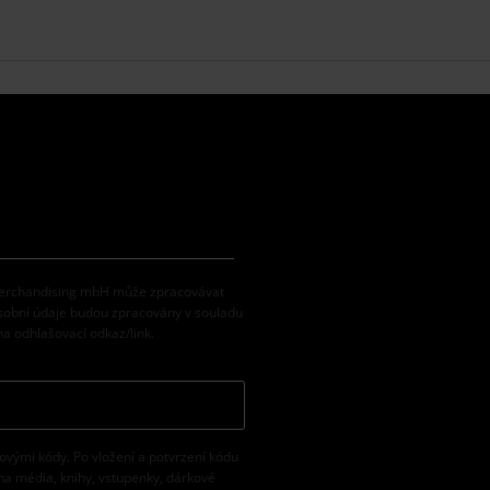
 Merchandising mbH může zpracovávat
osobní údaje budou zpracovány v souladu
na odhlašovací odkaz/link.
vovými kódy. Po vložení a potvrzení kódu
na média, knihy, vstupenky, dárkové