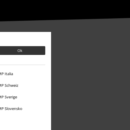
Ok
P Italia
P Schweiz
P Sverige
P Slovensko
O EMP
Udržitelnost