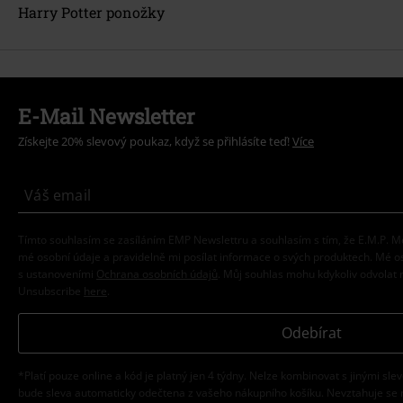
Harry Potter ponožky
E-Mail Newsletter
Získejte 20% slevový poukaz, když se přihlásíte teď!
Více
Tímto souhlasím se zasíláním EMP Newslettru a souhlasím s tím, že E.M.P.
mé osobní údaje a pravidelně mi posílat informace o svých produktech. Mé 
s ustanoveními
Ochrana osobních údajů
. Můj souhlas mohu kdykoliv odvolat 
Unsubscribe
here
.
Odebírat
*Platí pouze online a kód je platný jen 4 týdny. Nelze kombinovat s jinými sle
bude sleva automaticky odečtena z vašeho nákupního košíku. Nevztahuje se 