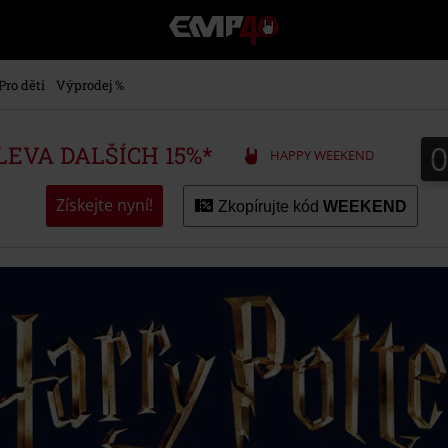
EMP
-
Hudba,
TV
Pro děti
Výprodej %
filmy
&
seriály,
SLEVA DALŠÍCH 15%*
HAPPY WEEKEND
Merch
pro
hráče,
Získejte nyní!
Zkopírujte kód
WEEKEND
Alternativní
móda