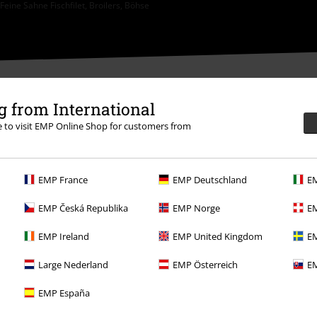
eine Sahne Fischfilet, Broilers, Böhse
 from International
re to visit EMP Online Shop for customers from
0.
Dozvědět se více
EMP France
EMP Deutschland
EM
EMP Česká Republika
EMP Norge
EM
EMP Ireland
EMP United Kingdom
EM
Large Nederland
EMP Österreich
EM
Nabídky pro vás
EMP España
Soutěž