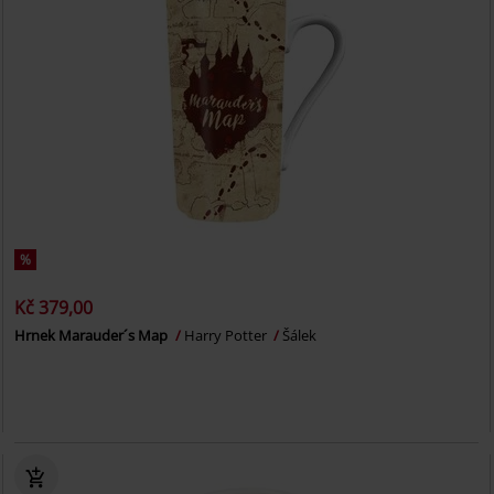
%
Kč 379,00
Hrnek Marauder´s Map
Harry Potter
Šálek