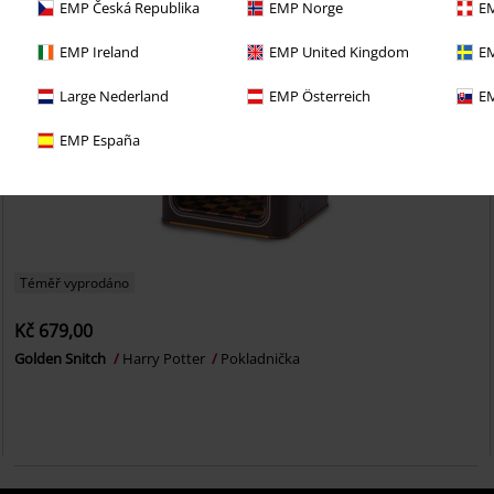
EMP Česká Republika
EMP Norge
EM
EMP Ireland
EMP United Kingdom
EM
Large Nederland
EMP Österreich
EM
EMP España
Téměř vyprodáno
Kč 679,00
Golden Snitch
Harry Potter
Pokladnička