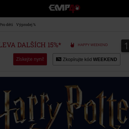
EMP
-
Hudba,
TV
Pro děti
Výprodej %
filmy
&
seriály,
SLEVA DALŠÍCH 15%*
HAPPY WEEKEND
Merch
pro
hráče,
Získejte nyní!
Zkopírujte kód
WEEKEND
Alternativní
móda