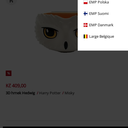
EMP Polska
EMP Suomi
EMP Danmark
Large Belgique
%
Kč 409,00
3D hrnek Hedwig
Harry Potter
Misky