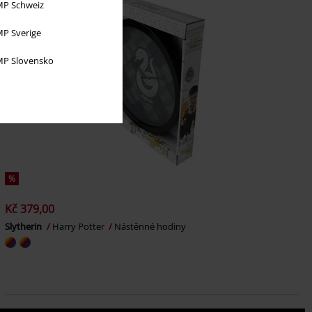
P Schweiz
P Sverige
P Slovensko
%
Kč 379,00
Slytherin
Harry Potter
Nástěnné hodiny