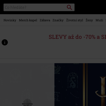
Přejít k
Vyhledávání
Katalog
hlavnímu
vyhledávání
obsahu
Novinky
Merch kapel
Zábava
Značky
Životní styl
Ženy
Muži
SLEVY až do -70% a 