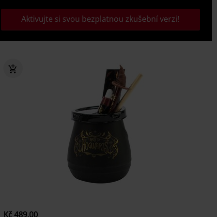
Aktivujte si svou bezplatnou zkušební verzi!
Kč 489,00