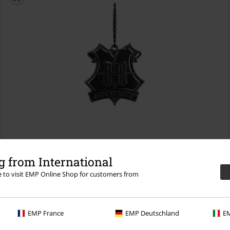
Kč 219,00
 from International
Nemesis Now - Hogwarts
Harry Potter
Ozdoby
re to visit EMP Online Shop for customers from
EMP France
EMP Deutschland
EM