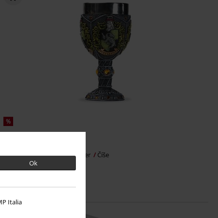
%
Kč 599,00
Kalich Mrzimor
Harry Potter
Číše
Ok
P Italia