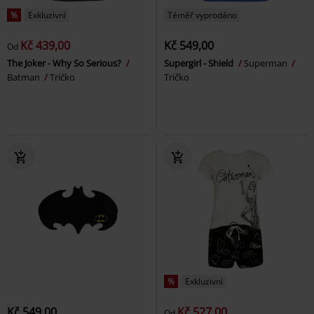
%
Exkluzivní
Téměř vyprodáno
Kč 439,00
Kč 549,00
Od
The Joker - Why So Serious?
Supergirl - Shield
Superman
Batman
Tričko
Tričko
%
Exkluzivní
Kč 549,00
Kč 527,00
Od