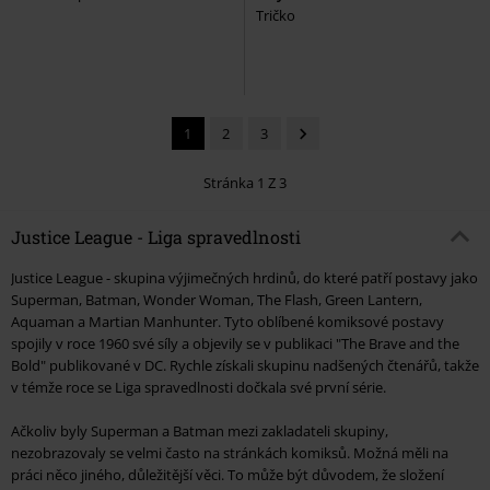
Tričko
1
2
3
Stránka 1 Z 3
Justice League - Liga spravedlnosti
Justice League - skupina výjimečných hrdinů, do které patří postavy jako
Superman, Batman, Wonder Woman, The Flash, Green Lantern,
Aquaman a Martian Manhunter. Tyto oblíbené komiksové postavy
spojily v roce 1960 své síly a objevily se v publikaci "The Brave and the
Bold" publikované v DC. Rychle získali skupinu nadšených čtenářů, takže
v témže roce se Liga spravedlnosti dočkala své první série.
Ačkoliv byly Superman a Batman mezi zakladateli skupiny,
nezobrazovaly se velmi často na stránkách komiksů. Možná měli na
práci něco jiného, důležitější věci. To může být důvodem, že složení