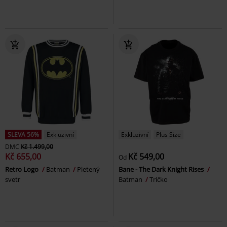
SLEVA 56%
Exkluzivní
Exkluzivní
Plus Size
DMC
Kč 1.499,00
Kč 655,00
Kč 549,00
Od
Retro Logo
Batman
Pletený
Bane - The Dark Knight Rises
svetr
Batman
Tričko