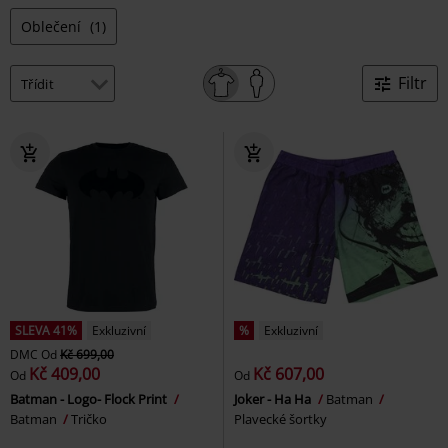
Oblečení
(1)
Filtr
SLEVA 41%
Exkluzivní
%
Exkluzivní
DMC
Od
Kč 699,00
Kč 409,00
Kč 607,00
Od
Od
Batman - Logo- Flock Print
Joker - Ha Ha
Batman
Batman
Tričko
Plavecké šortky