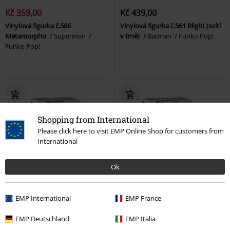
Kč 359,00
Kč 439,00
Vinylová figurka č.586
Vinylová figurka č.561 Blight (svítí
Metamorpho
Superman
v tmě)
Batman
Funko Pop!
Funko Pop!
Shopping from International
Please click here to visit EMP Online Shop for customers from
International
Ok
%
Téměř vyprodáno
EMP International
EMP France
Kč 359,00
Kč 439,00
EMP Deutschland
EMP Italia
Vinylová figurka č.580 Saint
Vinylová figurka č.540 Lex Luthor