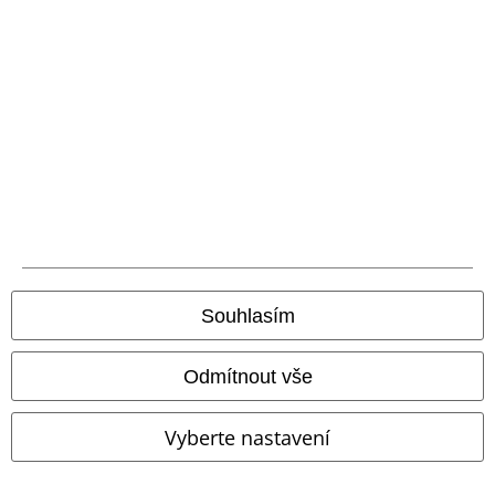
Vrácení zboží
Všeobecné informace o velikostech
Zrušit členství v BSC
Způsoby platby
Nabídky pro vás
Soutěž
Souhlasím
Objednejte si dárkový poukaz
Odmítnout vše
Vyberte nastavení
O EMP
Udržitelnost