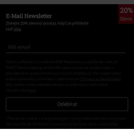
20%
E-Mail Newsletter
Sleva
Získejte 20% slevový poukaz, když se přihlásíte
teď!
Více
Tímto souhlasím se zasíláním EMP Newslettru a souhlasím s tím, že
E.M.P. Merchandising mbH může zpracovávat mé osobní údaje a
pravidelně mi posílat informace o svých produktech. Mé osobní údaje
budou zpracovány v souladu s ustanoveními
Ochrana osobních údajů
.
Můj souhlas mohu kdykoliv odvolat na odhlašovací odkaz/link.
Unsubscribe
here
.
Odebírat
*Platí pouze online a kód je platný jen 4 týdny. Nelze kombinovat s jinými
slevovými kódy. Po vložení a potvrzení kódu bude sleva automaticky
odečtena z vašeho nákupního košíku. Nevztahuje se na média, knihy,