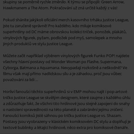
skupiny se poměrně rychle změnilo. K týmu se připojili: Green Arrow,
Hawkmanem a The Atom. Pokračování už zná určitě každý z vás!
Pokud sháníte jakýkoli oficiální merch kasovního trháku Justice League,
jste tu zaručeně správně! Pro každého, kdo miluje komiksové
superhrdiny od DC máme obrovskou kolekci triček, ponožek, plakátů,
vinylových figurek, pyžam, podložek pod myš, samolepek a mnoho
jiných produktů ve stylu Justice League.
Můžete začít například výběrem vinylových figurek Funko POP! najdete
všechny hlavní postavy od Wonder Woman po Flashe, Supermana,
Cyborga, Batmana a Aquamana. Nevypadají rozkošně a neškodně? Ve
filmu však mají přímo nadlidskou sílu a je záhadou, proč jsou vůbec
považováni za lidi ...
Horliví fanoušci těchto superhrdinů si v EMP mohou najít i pop-artové
tričko Justice League se skvělým designem, které zaujme z každého úhlu
a zdůrazňuje fakt, že všichni tito hrdinové jsou stejně zapojeni do snahy
o nastolení spravedlnosti na této planetě a zabránění jejímu zničení.
Fanoušci komiksů jistě sáhnou po tričku Justice League vs. Shazam.
Postavy jsou vyobrazeny v klasickém komiksovém DC stylu a doplňují je
textové bublinky a létající hrdinové, něco extra pro komiksové čtenáře.