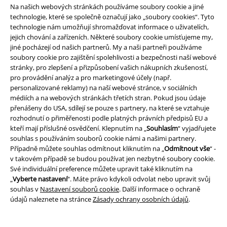
vstupenky, dárkové poukazy, produkty: Rammstein, (Till) Lindemann, Die
Na našich webových stránkách používáme soubory cookie a jiné
Ärzte, Die Toten Hosen, Feine Sahne Fischfilet, Broilers, Böhse Onkelz a
technologie, které se společně označují jako „soubory cookies“. Tyto
zboží, jehož koupí podpoříte nadaci.
technologie nám umožňují shromažďovat informace o uživatelích,
jejich chování a zařízeních. Některé soubory cookie umísťujeme my,
jiné pocházejí od našich partnerů. My a naši partneři používáme
soubory cookie pro zajištění spolehlivosti a bezpečnosti naší webové
stránky, pro zlepšení a přizpůsobení vašich nákupních zkušeností,
pro provádění analýz a pro marketingové účely (např.
personalizované reklamy) na naší webové stránce, v sociálních
Náš zákaznický servis je tu pro vás
médiích a na webových stránkách třetích stran. Pokud jsou údaje
přenášeny do USA, sdílejí se pouze s partnery, na které se vztahuje
Znovu dostupné: Pondělí od 09:00 do 17:00.
Dozvědět se více
rozhodnutí o přiměřenosti podle platných právních předpisů EU a
Zahájit chat
kteří mají příslušné osvědčení. Klepnutím na „
Souhlasím
“ vyjadřujete
souhlas s používáním souborů cookie námi a našimi partnery.
Případně můžete souhlas odmítnout kliknutím na „
Odmítnout vše
“ -
v takovém případě se budou používat jen nezbytné soubory cookie.
Své individuální preference můžete upravit také kliknutím na
Zákaznícky servis
„
Vyberte nastavení
“. Máte právo kdykoli odvolat nebo upravit svůj
souhlas v
Nastavení souborů cookie
. Další informace o ochraně
Pomoc / FAQ
údajů naleznete na stránce
Zásady ochrany osobních údajů
.
Podmínky vracení zboží