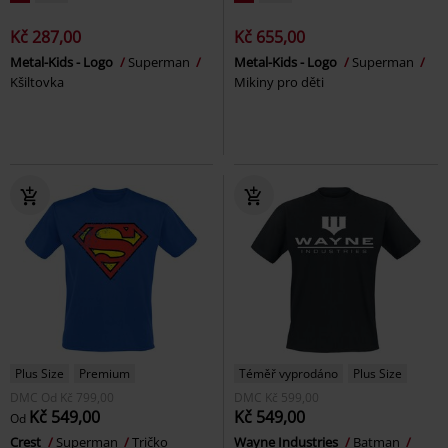
Kč 287,00
Kč 655,00
Metal-Kids - Logo
Superman
Metal-Kids - Logo
Superman
Kšiltovka
Mikiny pro děti
Plus Size
Premium
Téměř vyprodáno
Plus Size
DMC
Od
Kč 799,00
DMC
Kč 599,00
Kč 549,00
Kč 549,00
Od
Crest
Superman
Tričko
Wayne Industries
Batman