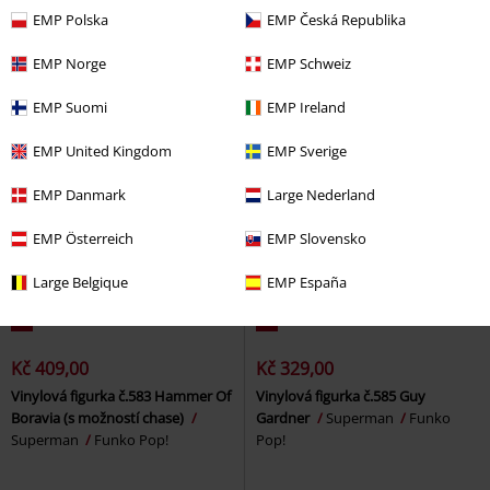
Batman
Batman
Funko Pop!
(s možností chase!)
Superman
EMP Polska
EMP Česká Republika
Funko Pop!
EMP Norge
EMP Schweiz
EMP Suomi
EMP Ireland
EMP United Kingdom
EMP Sverige
EMP Danmark
Large Nederland
EMP Österreich
EMP Slovensko
Large Belgique
EMP España
%
%
Kč 409,00
Kč 329,00
Vinylová figurka č.583 Hammer Of
Vinylová figurka č.585 Guy
Boravia (s možností chase)
Gardner
Superman
Funko
Superman
Funko Pop!
Pop!