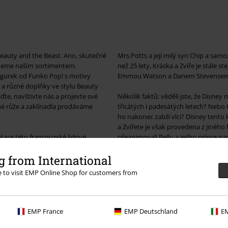
Beauty and the Beast. Ano, skutečně
Mrs.Potts a její milý syn Chip a samoz
vedeme naším sortimentem.
než 25 lety, Kráska a Zvíře je stále s
gurek od Funko Pop! s motivy
Emmou Watson a Danem Stevensem
y a různé doplňky ve stylu Beauty
te, navštivte nás a projevte své
Několik faktů: věděli jste, že Disney
é růže a zaklínadla prodáváme
třicátých i padesátých letech? Nebo 
ho nakonec zabili vlci? Disney tento 
a Zvířete je však provedena z jiného 
ptace této francouzské lidové
přeanimovali Bellu a jejího prince
lmem, který byl nominován na cenu
absolutně nezáleží, neboť oba filmy 
ož nás vede k předpokladu, že
 from International
cí pečeni. Co ti o tom vědí ... Svět
Příběh tak starý jako čas, píseň tak 
re to visit EMP Online Shop for customers from
ní hodiny Cogsworth, čajník
EMP France
EMP Deutschland
EM