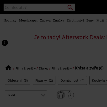
Přejít k
Vyhledávání
Katalog
hlavnímu
vyhledávání
obsahu
Novinky
Merch kapel
Zábava
Značky
Životní styl
Ženy
Muži
Je to tady! Afterwork Deals:
Krása a zvíře (8)
Filmy & seriály
Disney
Filmy & seriály
Oblečení
(3)
Figurky
(2)
Domácnost
(4)
Kuchyňsk