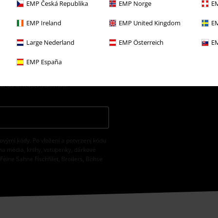
EMP Česká Republika
EMP Norge
EM
EMP Ireland
EMP United Kingdom
EM
Large Nederland
EMP Österreich
EM
EMP España
 Merchandising mbH může zpracovávat
osobní údaje budou zpracovány v souladu
na odhlašovací odkaz/link.
vovými kódy. Po vložení a potvrzení kódu
na média, knihy, vstupenky, dárkové
eine Sahne Fischfilet, Broilers, Böhse