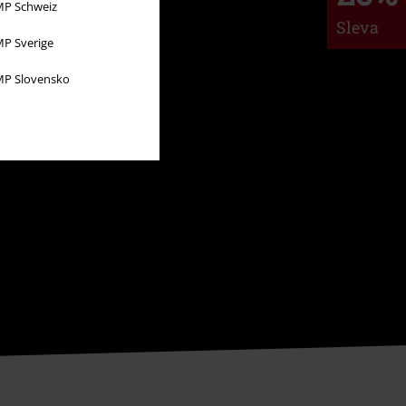
P Schweiz
Sleva
P Sverige
P Slovensko