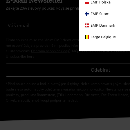
E-Mail Newsletter
EMP Polska
Získejte 20% slevový poukaz, když se přihlásíte teď!
Více
EMP Suomi
EMP Danmark
Large Belgique
Tímto souhlasím se zasíláním EMP Newslettru a souhlasím s tím, že E.M.P.
mé osobní údaje a pravidelně mi posílat informace o svých produktech. Mé 
s ustanoveními
Ochrana osobních údajů
. Můj souhlas mohu kdykoliv odvolat 
Unsubscribe
here
.
Odebírat
*Platí pouze online a kód je platný jen 4 týdny. Nelze kombinovat s jinými sle
bude sleva automaticky odečtena z vašeho nákupního košíku. Nevztahuje se 
poukazy, produkty: Rammstein, (Till) Lindemann, Die Ärzte, Die Toten Hosen, F
Onkelz a zboží, jehož koupí podpoříte nadaci.