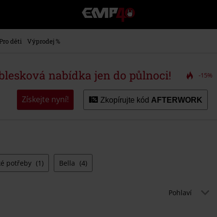
EMP
-
Hudba,
TV
Pro děti
Výprodej %
filmy
&
seriály,
 blesková nabídka jen do půlnoci!
-15%
Merch
pro
hráče,
Získejte nyní!
Zkopírujte kód
AFTERWORK
Alternativní
móda
é potřeby
(1)
Bella
(4)
Pohlaví