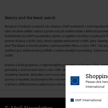
Beauty and the beast merch
Bonjour! S hrdostí a radostí vás vítáme v EMP pokladně s merchandise 
vám chceme udělat radost a proto vás při světle svíček s lehkostí pro
Nahlédněte do EMP kouzelného zámku a najděte množství vinylových fi
postav Kráska a Zvíře, šaty, které najdete exkluzivně v EMP, jako i šperk
and The Beast a mnoho jiného z animovaného filmu z roku 1991. Tak pojď
nadšení pro obdivuhodný příběh s našimi skvělými produkty. Začarovan
zvlášť.
Kráska a Zvíře je jednou z nejkrásnějších pohádek od Disney vůbec. Ada
pohádky v animované verzi z roku 1991 se stala prvním animovaným fi
Academy Awards. Bohužel v tom roce cenu získal film Mlčení jehňátek, c
Shopping
porota si myslela, že Disneyho film má méně kouzla, než psychopat požírají
Please click he
si přesto oblíbil postavy jakými jsou okouzlující svícen Lumiére, pompéz
International
EMP International