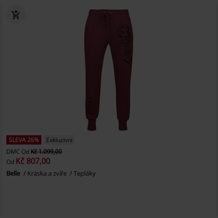
SLEVA 26%
Exkluzivní
DMC
Od
Kč 1.099,00
Kč 807,00
Od
Belle
Kráska a zvíře
Tepláky