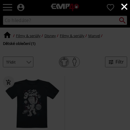
×
EMP
0
-
Hudba,
Vyhled
Katalog
TV
vyhledávání
filmy
&
Filmy & seriály
Disney
Filmy & seriály
Marvel
seriály,
Dětské oblečení (1)
Merch
pro
hráče,
Filtr
Alternativní
móda