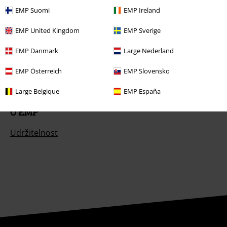
EMP Suomi
EMP Ireland
Nabídky pro vás
EMP United Kingdom
EMP Sverige
Soutěž
EMP Danmark
Large Nederland
Objednejte si dárkový poukaz
EMP Österreich
EMP Slovensko
Large Belgique
EMP España
O EMP
Udržitelnost