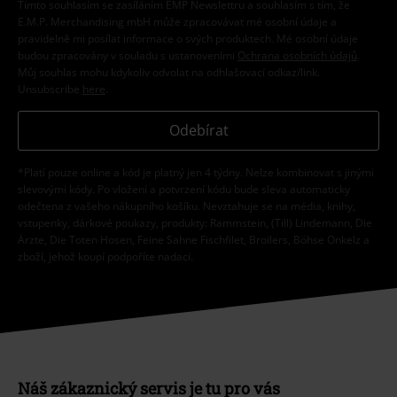
Tímto souhlasím se zasíláním EMP Newslettru a souhlasím s tím, že
E.M.P. Merchandising mbH může zpracovávat mé osobní údaje a
pravidelně mi posílat informace o svých produktech. Mé osobní údaje
budou zpracovány v souladu s ustanoveními
Ochrana osobních údajů
.
Můj souhlas mohu kdykoliv odvolat na odhlašovací odkaz/link.
Unsubscribe
here
.
Odebírat
*Platí pouze online a kód je platný jen 4 týdny. Nelze kombinovat s jinými
slevovými kódy. Po vložení a potvrzení kódu bude sleva automaticky
odečtena z vašeho nákupního košíku. Nevztahuje se na média, knihy,
vstupenky, dárkové poukazy, produkty: Rammstein, (Till) Lindemann, Die
Ärzte, Die Toten Hosen, Feine Sahne Fischfilet, Broilers, Böhse Onkelz a
zboží, jehož koupí podpoříte nadaci.
Náš zákaznický servis je tu pro vás