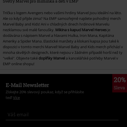
Svetry Marvel pro miminka a děti v EMP
Trička s logem Avengers nebo vašimi hrdiny Marvel jsou ideální na léto.
Ale co když přijde zima? Na EMP samozřejmě najdete pohodlný merch
Marvel Baby and Kids! Ani v chladných dnech hrdinové Marvelu
nezklamou své malé fanoušky.
Mikina s kapucí Marvel Heroes
je
dodávána s nápisem Marvel a hlavami Hulka, Iron Mana, Kapitána
Ameriky a Spider Mana. Elastické manžety a klokaní kapsa jsou také k
dispozici v tomto merchi Marvel! Marvel Baby and Kids merch přichází v
mnoha skvělých designech, které nejsou v žádném případě horší než ty
"velké". Objevte také
doplňky Marvel
a kancelářské potřeby Marvel v
EMP online shopu!
20%
E-Mail Newsletter
Sleva
Získejte 20% slevový poukaz, když se přihlásíte
teď!
Více