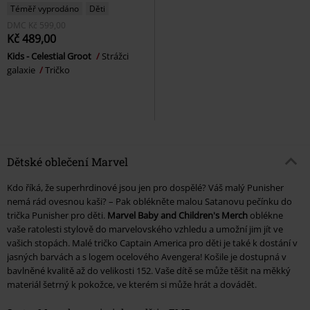
Téměř vyprodáno
Děti
DMC
Kč 599,00
Kč 489,00
Kids - Celestial Groot
Strážci
galaxie
Tričko
Dětské oblečení Marvel
Kdo říká, že superhrdinové jsou jen pro dospělé? Váš malý Punisher
nemá rád ovesnou kaši? – Pak oblékněte malou Satanovu pečínku do
trička Punisher pro děti.
Marvel Baby and Children's Merch
oblékne
vaše ratolesti stylově do marvelovského vzhledu a umožní jim jít ve
vašich stopách. Malé tričko Captain America pro děti je také k dostání v
jasných barvách a s logem ocelového Avengera! Košile je dostupná v
bavlněné kvalitě až do velikosti 152. Vaše dítě se může těšit na měkký
materiál šetrný k pokožce, ve kterém si může hrát a dovádět.