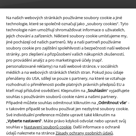
Na našich webových stránkách používáme soubory cookie a jiné
Právní informace
technologie, které se společně označují jako „soubory cookies“. Tyto
technologie nám umožňují shromažďovat informace o uživatelích,
Podmínky
jejich chování a zařízeních. Některé soubory cookie umísťujeme my,
jiné pocházejí od našich partnerů. My a naši partneři používáme
Prohlášení
soubory cookie pro zajištění spolehlivosti a bezpečnosti naší webové
stránky, pro zlepšení a přizpůsobení vašich nákupních zkušeností,
pro provádění analýz a pro marketingové účely (např.
Ochrana osobních údajů
personalizované reklamy) na naší webové stránce, v sociálních
médiích a na webových stránkách třetích stran. Pokud jsou údaje
Likvidace odpadu a ochrana životního prostředí
přenášeny do USA, sdílejí se pouze s partnery, na které se vztahuje
rozhodnutí o přiměřenosti podle platných právních předpisů EU a
Prohlášení o shodě
kteří mají příslušné osvědčení. Klepnutím na „
Souhlasím
“ vyjadřujete
souhlas s používáním souborů cookie námi a našimi partnery.
Informace o přístupnosti
Případně můžete souhlas odmítnout kliknutím na „
Odmítnout vše
“ -
v takovém případě se budou používat jen nezbytné soubory cookie.
Své individuální preference můžete upravit také kliknutím na
Nastavení souborů cookie
„
Vyberte nastavení
“. Máte právo kdykoli odvolat nebo upravit svůj
souhlas v
Nastavení souborů cookie
. Další informace o ochraně
Odstoupení od smlouvy
údajů naleznete na stránce
Zásady ochrany osobních údajů
.