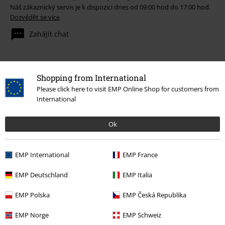
Náš zákaznický servis je k dispozici dnes od 09:00 hod do 17:00 hod.
Dozvědět se více
Zahájit chat
Shopping from International
Zákaznícky servis
Please click here to visit EMP Online Shop for customers from
International
Pomoc / FAQ
Podmínky vracení zboží
Ok
Vrácení zboží
EMP International
EMP France
Všeobecné informace o velikostech
EMP Deutschland
EMP Italia
Zrušit členství v BSC
EMP Polska
EMP Česká Republika
Způsoby platby
EMP Norge
EMP Schweiz