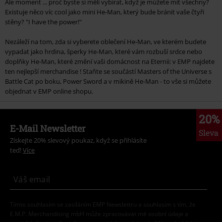
Ale moment ... proč byste si měli vybírat, když je můžete mít všechny?
Existuje něco víc cool jako mini He-Man, který bude bránit vaše čtyři
stěny? "I have the power!"
Nezáleží na tom, zda si vyberete oblečení He-Man, ve kterém budete
vypadat jako hrdina, šperky He-Man, které vám rozbuší srdce nebo
doplňky He-Man, které změní vaši domácnost na Eternii: v EMP najdete
ten nejlepší merchandise ! Staňte se součástí Masters of the Universe s
Battle Cat po boku, Power Sword a v mikině He-Man - to vše si můžete
objednat v EMP online shopu.
20%
E-Mail Newsletter
Sleva
Získejte 20% slevový poukaz, když se přihlásíte
teď!
Více
Tímto souhlasím se zasíláním EMP Newslettru a souhlasím s tím, že
E.M.P. Merchandising mbH může zpracovávat mé osobní údaje a