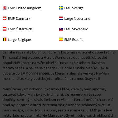
Oversized tričko
EMP United Kingdom
EMP Sverige
EMP Danmark
Large Nederland
EMP Österreich
EMP Slovensko
He-Man hrdinství v EMP!
Large Belgique
EMP España
Masters of the Universe si získaly kultovní status už v kresleném seriálu
z osmdesátých let! Ve filmové adaptaci z roku 1987 ztvárnil He-Mana
geniální a svalnatý Dolph Lundgren v kostýmu skutečného superhrdiny!
Tím se začal boj o dobro a Heroic Warriors se dodnes těší obrovské
popularitě! Chcete na svém oblečení nosit logo z tohoto slavného
fantasy seriálu a nevíte se nabažit Evil Horde a Snake Manův? Tak se
vyberte do
EMP online shopu
, ve kterém naleznete veškerý He-Man
merchandise, který potřebujete - přísaháme na moc Grayskull!
Nemůžeme vám nabídnout kosmické klíče, které by vám umožnily
cestovat kdekoliv a v jakékoliv dimenzi, ale máme pro vás super
doplňky, se kterými si vás Skeletor nevšimne! Eternal ovládá chaos, váš
hrad byl obsazen a hrozí, že temná magie ovládne svobodný svět. To
nezní nejlépe, viďte? No ... alespoň, že stále máme kávu. EMP je nejlepší
místo, kde najdete hrnky He-Man se skvělými motivy vašich oblíbených