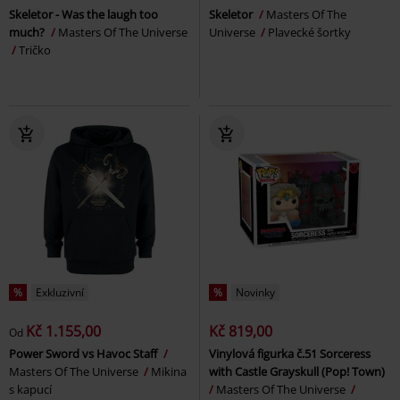
Skeletor - Was the laugh too
Skeletor
Masters Of The
much?
Masters Of The Universe
Universe
Plavecké šortky
Tričko
%
Exkluzivní
%
Novinky
Kč 1.155,00
Kč 819,00
Od
Power Sword vs Havoc Staff
Vinylová figurka č.51 Sorceress
Masters Of The Universe
Mikina
with Castle Grayskull (Pop! Town)
s kapucí
Masters Of The Universe