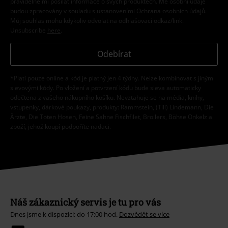
pravidelně mi posílat informace o svých produktech. Mé osobní údaje
budou zpracovány v souladu s ustanoveními
Ochrana osobních údajů
.
Můj souhlas mohu kdykoliv odvolat na odhlašovací odkaz/link.
Unsubscribe
here
.
Odebírat
*Platí pouze online a kód je platný jen 4 týdny. Nelze kombinovat s jinými
slevovými kódy. Po vložení a potvrzení kódu bude sleva automaticky
odečtena z vašeho nákupního košíku. Nevztahuje se na média, knihy,
vstupenky, dárkové poukazy, produkty: Rammstein, (Till) Lindemann, Die
Ärzte, Die Toten Hosen, Feine Sahne Fischfilet, Broilers, Böhse Onkelz a
zboží, jehož koupí podpoříte nadaci.
Náš zákaznický servis je tu pro vás
Dnes jsme k dispozici: do 17:00 hod.
Dozvědět se více