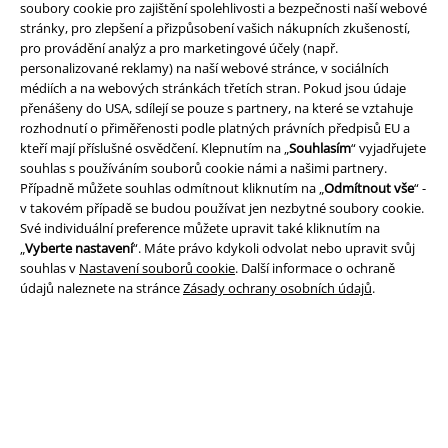
soubory cookie pro zajištění spolehlivosti a bezpečnosti naší webové
Právní informace
stránky, pro zlepšení a přizpůsobení vašich nákupních zkušeností,
pro provádění analýz a pro marketingové účely (např.
Podmínky
personalizované reklamy) na naší webové stránce, v sociálních
médiích a na webových stránkách třetích stran. Pokud jsou údaje
Prohlášení
přenášeny do USA, sdílejí se pouze s partnery, na které se vztahuje
rozhodnutí o přiměřenosti podle platných právních předpisů EU a
Ochrana osobních údajů
kteří mají příslušné osvědčení. Klepnutím na „
Souhlasím
“ vyjadřujete
souhlas s používáním souborů cookie námi a našimi partnery.
Likvidace odpadu a ochrana životního prostředí
Případně můžete souhlas odmítnout kliknutím na „
Odmítnout vše
“ -
v takovém případě se budou používat jen nezbytné soubory cookie.
Své individuální preference můžete upravit také kliknutím na
Prohlášení o shodě
„
Vyberte nastavení
“. Máte právo kdykoli odvolat nebo upravit svůj
souhlas v
Nastavení souborů cookie
. Další informace o ochraně
Informace o přístupnosti
údajů naleznete na stránce
Zásady ochrany osobních údajů
.
Nastavení souborů cookie
Odstoupení od smlouvy
Všechny ceny jsou včetně DPH, bez
poštovného a balného
© 1986-2026 EMP Merchandising