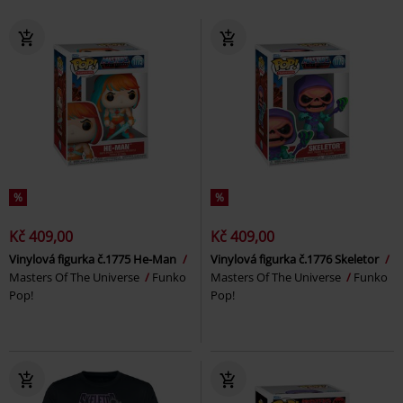
%
%
Kč 409,00
Kč 409,00
Vinylová figurka č.1775 He-Man
Vinylová figurka č.1776 Skeletor
Masters Of The Universe
Funko
Masters Of The Universe
Funko
Pop!
Pop!