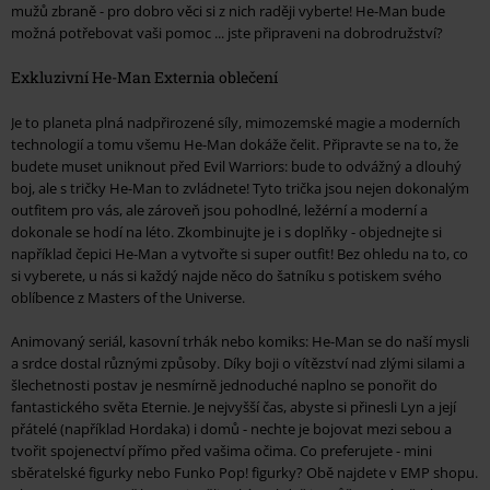
mužů zbraně - pro dobro věci si z nich raději vyberte! He-Man bude
možná potřebovat vaši pomoc ... jste připraveni na dobrodružství?
Exkluzivní He-Man Externia oblečení
Je to planeta plná nadpřirozené síly, mimozemské magie a moderních
technologií a tomu všemu He-Man dokáže čelit. Připravte se na to, že
budete muset uniknout před Evil Warriors: bude to odvážný a dlouhý
boj, ale s tričky He-Man to zvládnete! Tyto trička jsou nejen dokonalým
outfitem pro vás, ale zároveň jsou pohodlné, ležérní a moderní a
dokonale se hodí na léto. Zkombinujte je i s doplňky - objednejte si
například čepici He-Man a vytvořte si super outfit! Bez ohledu na to, co
si vyberete, u nás si každý najde něco do šatníku s potiskem svého
oblíbence z Masters of the Universe.
Animovaný seriál, kasovní trhák nebo komiks: He-Man se do naší mysli
a srdce dostal různými způsoby. Díky boji o vítězství nad zlými silami a
šlechetnosti postav je nesmírně jednoduché naplno se ponořit do
fantastického světa Eternie. Je nejvyšší čas, abyste si přinesli Lyn a její
přátelé (například Hordaka) i domů - nechte je bojovat mezi sebou a
tvořit spojenectví přímo před vašima očima. Co preferujete - mini
sběratelské figurky nebo Funko Pop! figurky? Obě najdete v EMP shopu.