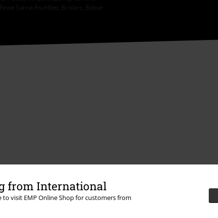
eine Sahne Fischfilet, Broilers, Böhse
 from International
Nabídky pro vás
re to visit EMP Online Shop for customers from
Soutěž