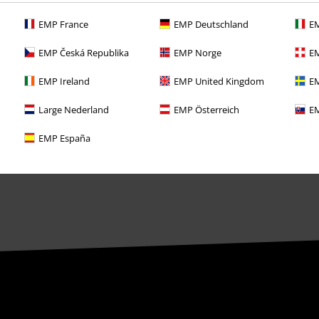
Objednejte si dárkový poukaz
EMP France
EMP Deutschland
EM
EMP Česká Republika
EMP Norge
EM
EMP Ireland
EMP United Kingdom
EM
Large Nederland
EMP Österreich
EM
EMP España