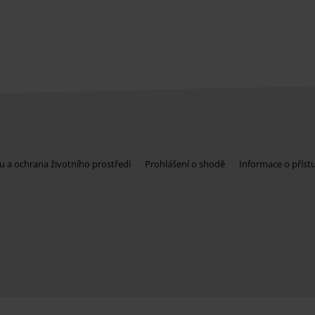
u a ochrana životního prostředí
Prohlášení o shodě
Informace o příst