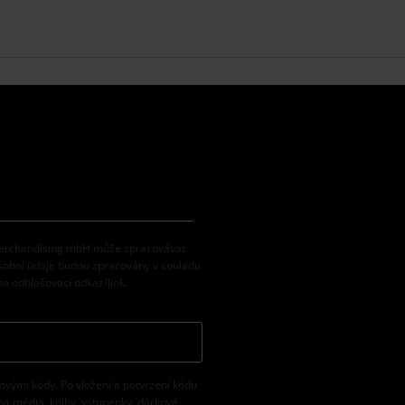
 Merchandising mbH může zpracovávat
osobní údaje budou zpracovány v souladu
na odhlašovací odkaz/link.
vovými kódy. Po vložení a potvrzení kódu
na média, knihy, vstupenky, dárkové