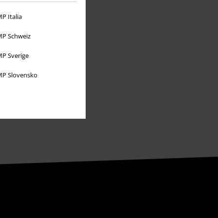
P Italia
P Schweiz
P Sverige
P Slovensko