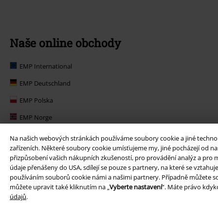
Naše online obchody
EMP International
EMP Deutschland
EMP Polska
EMP Norge
EMP Suomi
Na našich webových stránkách používáme soubory cookie a jiné technolog
zařízeních. Některé soubory cookie umísťujeme my, jiné pocházejí od naš
EMP United Kingdom
přizpůsobení vašich nákupních zkušeností, pro provádění analýz a pro m
údaje přenášeny do USA, sdílejí se pouze s partnery, na které se vztahu
EMP Danmark
používáním souborů cookie námi a našimi partnery. Případně můžete so
EMP Österreich
můžete upravit také kliknutím na „
Vyberte nastavení
“. Máte právo kdyko
údajů
.
Large Belgique