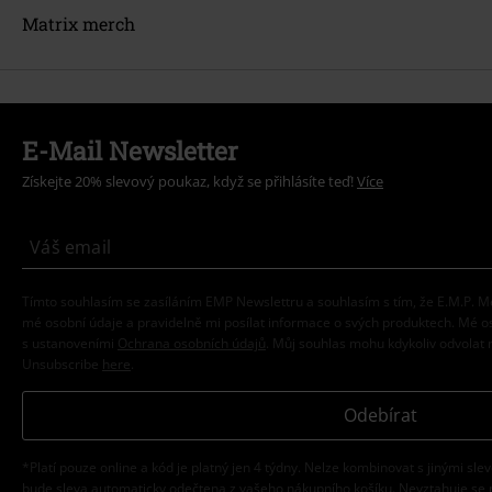
Matrix merch
E-Mail Newsletter
Získejte 20% slevový poukaz, když se přihlásíte teď!
Více
Tímto souhlasím se zasíláním EMP Newslettru a souhlasím s tím, že E.M.P.
mé osobní údaje a pravidelně mi posílat informace o svých produktech. Mé 
s ustanoveními
Ochrana osobních údajů
. Můj souhlas mohu kdykoliv odvolat 
Unsubscribe
here
.
Odebírat
*Platí pouze online a kód je platný jen 4 týdny. Nelze kombinovat s jinými sle
bude sleva automaticky odečtena z vašeho nákupního košíku. Nevztahuje se 