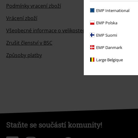
Podmínky vracení zboží
EMP International
Vrácení zboží
EMP Polska
Všeobecné informace o velikostech
EMP Suomi
Zrušit členství v BSC
EMP Danmark
Způsoby platby
Large Belgique
Staňte se součástí komunity!