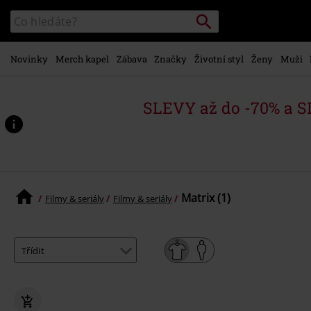
Přejít k
Vyhledávání
Katalog
hlavnímu
vyhledávání
obsahu
Novinky
Merch kapel
Zábava
Značky
Životní styl
Ženy
Muži
SLEVY až do -70% a 
Matrix (1)
Filmy & seriály
Filmy & seriály