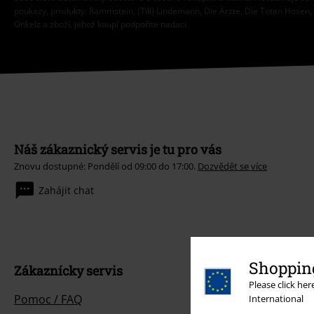
poukazy, produkty: Rammstein, (Till) Lindemann, Die Ärzte, Die Toten Hosen, F
Onkelz a zboží, jehož koupí podpoříte nadaci.
Náš zákaznický servis je tu pro vás
Znovu dostupné: Pondělí od 09:00 do 17:00.
Dozvědět se více
Zahájit chat
Shopping
Zákaznícky servis
Please click he
Pomoc / FAQ
International