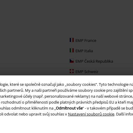
EMP France
EMP Italia
EMP Česká Republika
EMP Schweiz
EMP Ireland
ie, které se společně označují jako „soubory cookies“. Tyto technologie n
ich partnerů. My a naši partneři používáme soubory cookie pro zajištění spo
EMP Sverige
arketingové účely (např. personalizované reklamy) na naší webové stránce, 
je rozhodnutí o přiměřenosti podle platných právních předpisů EU a kteří maj
Large Nederland
uhlas odmítnout kliknutím na „
Odmítnout vše
“ - v takovém případě se bud
EMP Slovensko
li odvolat nebo upravit svůj souhlas v
Nastavení souborů cookie
. Další in
EMP España