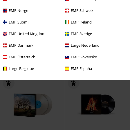
EMP Norge
EMP Schweiz
EMP Suomi
EMP Ireland
Téměř vyprodáno
EMP United Kingdom
EMP Sverige
Kč 519,00
Kč 439,00
Heavier Trip - Road to Wacken
Heavier Trip - Road to Wacken
EMP Danmark
Large Nederland
Heavier Trip - Road to Wacken
Heavier Trip - Road to Wacken
Blu-Ray
Standard
DVD
Standard
EMP Österreich
EMP Slovensko
Large Belgique
EMP España