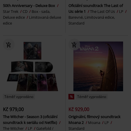
50th Anniversary - Deluxe Box
Oficiální soundtrack The Last of
Star Trek
CD
Box - sada,
Us: série 1
The Last Of Us
LP
Deluxe edice
Limitovaná deluxe
Barevné, Limitovaná edice,
edice
Standard
Téměř vyprodáno
%
Téměř vyprodáno
Kč 979,00
Kč 929,00
The Witcher - Season 3 (oficiální
Originální, filmový soundtrack
soundtrack k seriálu od Netflix)
Moana 2
Moana
LP
The Witcher
LP
Gatefold /
Standard