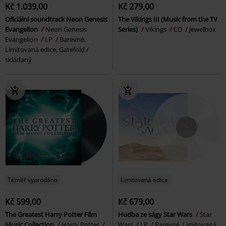
Kč 1.039,00
Kč 279,00
Oficiální soundtrack Neon Genesis
The Vikings III (Music from the TV
Evangelion
Neon Genesis
Series)
Vikings
CD
Jewelbox
Evangelion
LP
Barevné,
Limitovaná edice, Gatefold /
skládaný
Téměř vyprodáno
Limitovaná edice
Kč 599,00
Kč 679,00
The Greatest Harry Potter Film
Hudba ze ságy Star Wars
Star
Music Collection
Harry Potter
Wars
LP
Barevné, Limitovaná