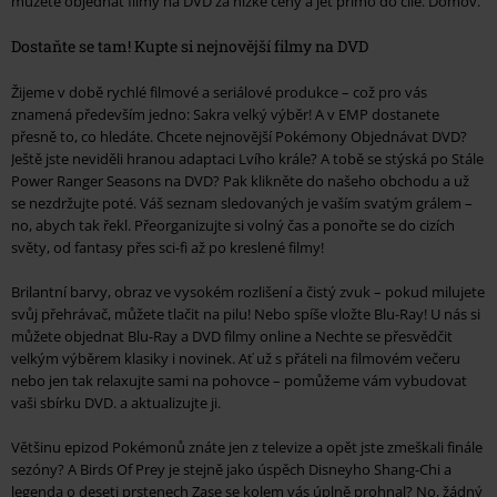
můžete objednat filmy na DVD za nízké ceny a jet přímo do cíle. Domov.
Dostaňte se tam! Kupte si nejnovější filmy na DVD
Žijeme v době rychlé filmové a seriálové produkce – což pro vás
znamená především jedno: Sakra velký výběr! A v EMP dostanete
přesně to, co hledáte. Chcete nejnovější Pokémony Objednávat DVD?
Ještě jste neviděli hranou adaptaci Lvího krále? A tobě se stýská po Stále
Power Ranger Seasons na DVD? Pak klikněte do našeho obchodu a už
se nezdržujte poté. Váš seznam sledovaných je vaším svatým grálem –
no, abych tak řekl. Přeorganizujte si volný čas a ponořte se do cizích
světy, od fantasy přes sci-fi až po kreslené filmy!
Brilantní barvy, obraz ve vysokém rozlišení a čistý zvuk – pokud milujete
svůj přehrávač, můžete tlačit na pilu! Nebo spíše vložte Blu-Ray! U nás si
můžete objednat Blu-Ray a DVD filmy online a Nechte se přesvědčit
velkým výběrem klasiky i novinek. Ať už s přáteli na filmovém večeru
nebo jen tak relaxujte sami na pohovce – pomůžeme vám vybudovat
vaši sbírku DVD. a aktualizujte ji.
Většinu epizod Pokémonů znáte jen z televize a opět jste zmeškali finále
sezóny? A Birds Of Prey je stejně jako úspěch Disneyho Shang-Chi a
legenda o deseti prstenech Zase se kolem vás úplně prohnal? No, žádný