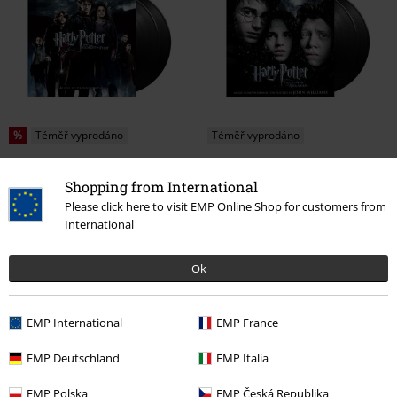
%
Téměř vyprodáno
Téměř vyprodáno
Kč 1.089,00
Kč 1.229,00
Shopping from International
Originální soundtrack z filmu
Originální soundtrack z filmu
Please click here to visit EMP Online Shop for customers from
Harry Potter a Ohnivý pohár
Harry Potter a Vězeň z Azkabanu
International
Harry Potter
LP
Re-release,
Harry Potter
LP
Re-release,
Standard
Standard
Ok
EMP International
EMP France
EMP Deutschland
EMP Italia
EMP Polska
EMP Česká Republika