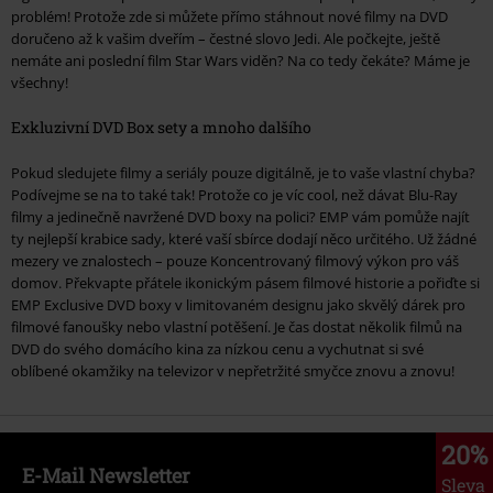
problém! Protože zde si můžete přímo stáhnout nové filmy na DVD
doručeno až k vašim dveřím – čestné slovo Jedi. Ale počkejte, ještě
nemáte ani poslední film Star Wars viděn? Na co tedy čekáte? Máme je
všechny!
Exkluzivní DVD Box sety a mnoho dalšího
Pokud sledujete filmy a seriály pouze digitálně, je to vaše vlastní chyba?
Podívejme se na to také tak! Protože co je víc cool, než dávat Blu-Ray
filmy a jedinečně navržené DVD boxy na polici? EMP vám pomůže najít
ty nejlepší krabice sady, které vaší sbírce dodají něco určitého. Už žádné
mezery ve znalostech – pouze Koncentrovaný filmový výkon pro váš
domov. Překvapte přátele ikonickým pásem filmové historie a pořiďte si
EMP Exclusive DVD boxy v limitovaném designu jako skvělý dárek pro
filmové fanoušky nebo vlastní potěšení. Je čas dostat několik filmů na
DVD do svého domácího kina za nízkou cenu a vychutnat si své
oblíbené okamžiky na televizor v nepřetržité smyčce znovu a znovu!
20%
E-Mail Newsletter
Sleva