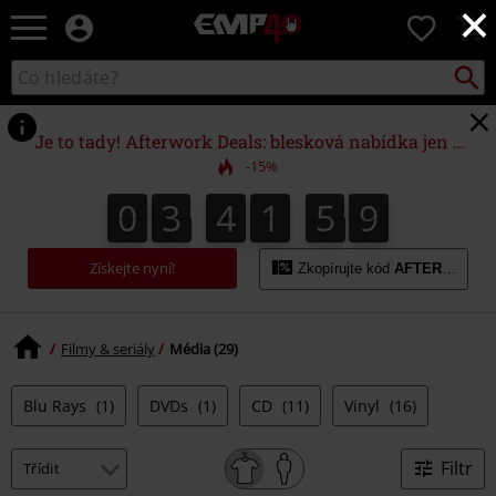
×
EMP
0
-
Hudba,
Vyhled
Katalog
TV
vyhledávání
filmy
&
Je to tady! Afterwork Deals: blesková nabídka jen do půlnoci!
seriály,
-15%
Merch
pro
0
3
4
1
5
8
0
3
4
1
5
7
2
0
9
7
8
hráče,
Alternativní
móda
Získejte nyní!
Zkopírujte kód
AFTERWORK
Filmy & seriály
Média (29)
Blu Rays
(1)
DVDs
(1)
CD
(11)
Vinyl
(16)
Filtr