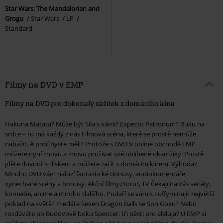
Star Wars: The Mandalorian and
Grogu
Star Wars
LP
Standard
Filmy na DVD v EMP
Filmy na DVD pro dokonalý zážitek z domácího kina
Hakuna Matata? Může být Síla s vámi? Expecto Patronum? Ruku na
srdce – to má každý z nás Filmová scéna, které se prostě nemůže
nabažit. A proč byste měli? Protože s DVD V online obchodě EMP
můžete nyní znovu a znovu prožívat své oblíbené okamžiky! Prostě
jděte dovnitř s diskem a můžete začít s domácím kinem. Výhoda?
Mnoho DVD vám nabízí fantastické Bonusy, audiokomentáře,
vynechané scény a bonusy. Akční filmy,Horor, TV Čekají na vás seriály,
komedie, anime a mnoho dalšího. Podaří se vám s Luffym najít největší
poklad na světě? Hledáte Seven Dragon Balls se Son Goku? Nebo
rozdáváte po Budovově boku Spencer: tři pěsti pro aleluja? U EMP si