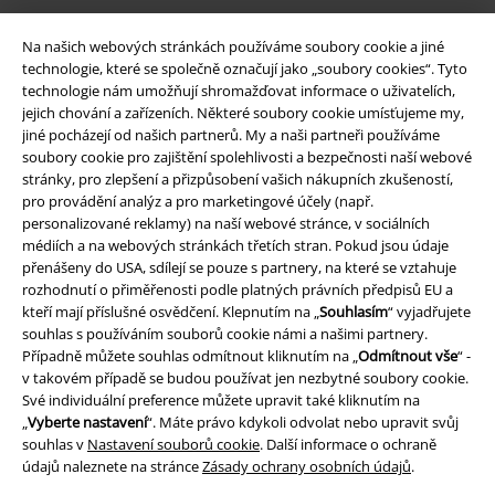
Na našich webových stránkách používáme soubory cookie a jiné
technologie, které se společně označují jako „soubory cookies“. Tyto
technologie nám umožňují shromažďovat informace o uživatelích,
jejich chování a zařízeních. Některé soubory cookie umísťujeme my,
jiné pocházejí od našich partnerů. My a naši partneři používáme
soubory cookie pro zajištění spolehlivosti a bezpečnosti naší webové
stránky, pro zlepšení a přizpůsobení vašich nákupních zkušeností,
pro provádění analýz a pro marketingové účely (např.
Právní informace
personalizované reklamy) na naší webové stránce, v sociálních
médiích a na webových stránkách třetích stran. Pokud jsou údaje
Podmínky
přenášeny do USA, sdílejí se pouze s partnery, na které se vztahuje
rozhodnutí o přiměřenosti podle platných právních předpisů EU a
Prohlášení
kteří mají příslušné osvědčení. Klepnutím na „
Souhlasím
“ vyjadřujete
souhlas s používáním souborů cookie námi a našimi partnery.
Ochrana osobních údajů
Případně můžete souhlas odmítnout kliknutím na „
Odmítnout vše
“ -
v takovém případě se budou používat jen nezbytné soubory cookie.
Likvidace odpadu a ochrana životního prostředí
Své individuální preference můžete upravit také kliknutím na
„
Vyberte nastavení
“. Máte právo kdykoli odvolat nebo upravit svůj
souhlas v
Nastavení souborů cookie
. Další informace o ochraně
Prohlášení o shodě
údajů naleznete na stránce
Zásady ochrany osobních údajů
.