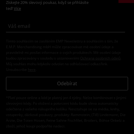
Získejte 20% slevový poukaz, když se přihlásíte
teď!
Více
Tímto souhlasím se zasíláním EMP Newslettru a souhlasím s tím, že
E.M.P. Merchandising mbH může zpracovávat mé osobní údaje a
pravidelně mi posílat informace o svých produktech. Mé osobní údaje
budou zpracovány v souladu s ustanoveními
Ochrana osobních údajů
.
Můj souhlas mohu kdykoliv odvolat na odhlašovací odkaz/link.
Unsubscribe
here
.
Odebírat
*Platí pouze online a kód je platný jen 4 týdny. Nelze kombinovat s jinými
slevovými kódy. Po vložení a potvrzení kódu bude sleva automaticky
odečtena z vašeho nákupního košíku. Nevztahuje se na média, knihy,
vstupenky, dárkové poukazy, produkty: Rammstein, (Till) Lindemann, Die
Ärzte, Die Toten Hosen, Feine Sahne Fischfilet, Broilers, Böhse Onkelz a
zboží, jehož koupí podpoříte nadaci.