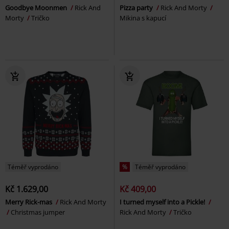
Goodbye Moonmen
Rick And
Pizza party
Rick And Morty
Morty
Tričko
Mikina s kapucí
Téměř vyprodáno
%
Téměř vyprodáno
Kč 1.629,00
Kč 409,00
Merry Rick-mas
Rick And Morty
I turned myself into a Pickle!
Christmas jumper
Rick And Morty
Tričko