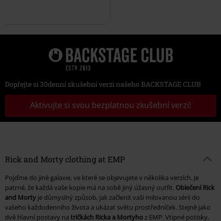
Dopřejte si 30denní zkušební verzi našeho BACKSTAGE CLUB
Aktivujte si svou bezplatnou zkušební verzi!
Rick and Morty clothing at EMP
Pojďme do jiné galaxie, ve které se objevujete v několika verzích. Je
patrné, že každá vaše kopie má na sobě jiný úžasný outfit.
Oblečení Rick
and Morty
je důmyslný způsob, jak začlenit vaši milovanou sérii do
vašeho každodenního života a ukázat světu prostředníček. Stejně jako
dvě hlavní postavy na
tričkách Ricka a Mortyho
z EMP. Vtipné potisky,