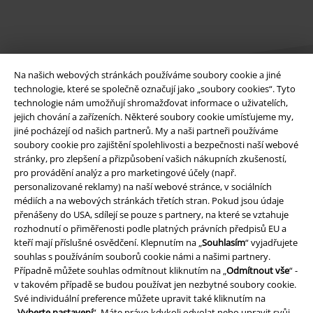
Na našich webových stránkách používáme soubory cookie a jiné
technologie, které se společně označují jako „soubory cookies“. Tyto
technologie nám umožňují shromažďovat informace o uživatelích,
jejich chování a zařízeních. Některé soubory cookie umísťujeme my,
Právní informace
jiné pocházejí od našich partnerů. My a naši partneři používáme
soubory cookie pro zajištění spolehlivosti a bezpečnosti naší webové
Podmínky
stránky, pro zlepšení a přizpůsobení vašich nákupních zkušeností,
pro provádění analýz a pro marketingové účely (např.
Prohlášení
personalizované reklamy) na naší webové stránce, v sociálních
médiích a na webových stránkách třetích stran. Pokud jsou údaje
přenášeny do USA, sdílejí se pouze s partnery, na které se vztahuje
Ochrana osobních údajů
rozhodnutí o přiměřenosti podle platných právních předpisů EU a
kteří mají příslušné osvědčení. Klepnutím na „
Souhlasím
“ vyjadřujete
Likvidace odpadu a ochrana životního prostředí
souhlas s používáním souborů cookie námi a našimi partnery.
Případně můžete souhlas odmítnout kliknutím na „
Odmítnout vše
“ -
Prohlášení o shodě
v takovém případě se budou používat jen nezbytné soubory cookie.
Své individuální preference můžete upravit také kliknutím na
Informace o přístupnosti
„
Vyberte nastavení
“. Máte právo kdykoli odvolat nebo upravit svůj