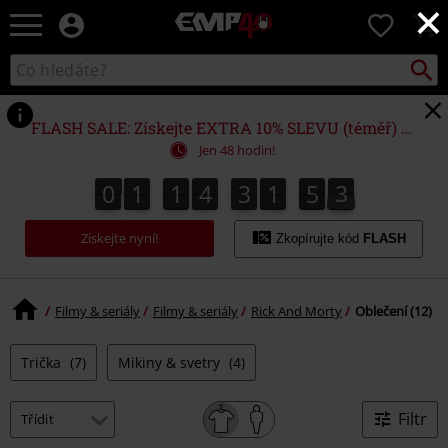
×
EMP
0
-
Hudba,
Vyhled
Katalog
TV
vyhledávání
filmy
&
FLASH SALE: Získejte EXTRA 10% SLEVU (téměř) NA VŠE*
seriály,
Jen 48 hodin!
Merch
pro
0
1
1
4
3
1
5
3
3
0
1
1
4
3
1
5
2
2
4
hráče,
Alternativní
Získejte nyní!
móda
Zkopírujte kód
FLASH
Filmy & seriály
Filmy & seriály
Rick And Morty
Oblečení (12)
Trička
(7)
Mikiny & svetry
(4)
Filtr