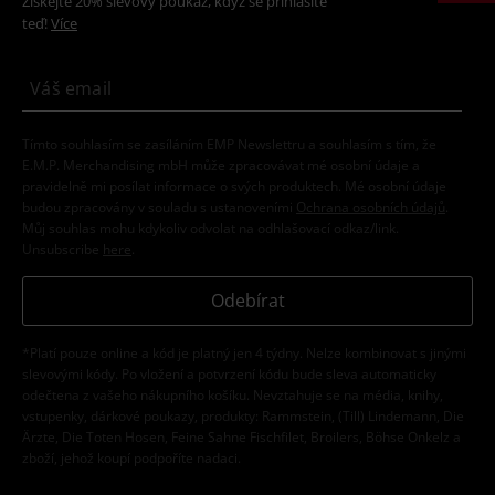
Získejte 20% slevový poukaz, když se přihlásíte
teď!
Více
Tímto souhlasím se zasíláním EMP Newslettru a souhlasím s tím, že
E.M.P. Merchandising mbH může zpracovávat mé osobní údaje a
pravidelně mi posílat informace o svých produktech. Mé osobní údaje
budou zpracovány v souladu s ustanoveními
Ochrana osobních údajů
.
Můj souhlas mohu kdykoliv odvolat na odhlašovací odkaz/link.
Unsubscribe
here
.
Odebírat
*Platí pouze online a kód je platný jen 4 týdny. Nelze kombinovat s jinými
slevovými kódy. Po vložení a potvrzení kódu bude sleva automaticky
odečtena z vašeho nákupního košíku. Nevztahuje se na média, knihy,
vstupenky, dárkové poukazy, produkty: Rammstein, (Till) Lindemann, Die
Ärzte, Die Toten Hosen, Feine Sahne Fischfilet, Broilers, Böhse Onkelz a
zboží, jehož koupí podpoříte nadaci.