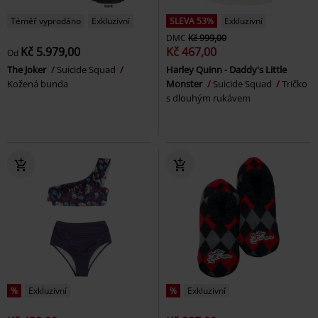
Téměř vyprodáno
Exkluzivní
SLEVA 53%
Exkluzivní
DMC
Kč 999,00
Kč 5.979,00
Kč 467,00
Od
The Joker
Suicide Squad
Harley Quinn - Daddy's Little
Kožená bunda
Monster
Suicide Squad
Tričko
s dlouhým rukávem
%
Exkluzivní
%
Exkluzivní