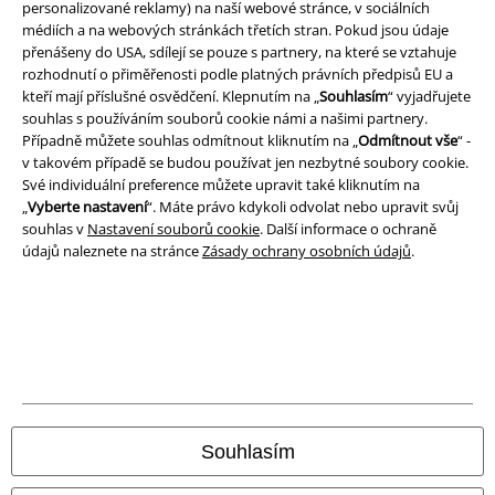
personalizované reklamy) na naší webové stránce, v sociálních
médiích a na webových stránkách třetích stran. Pokud jsou údaje
Ochrana osobních údajů
přenášeny do USA, sdílejí se pouze s partnery, na které se vztahuje
rozhodnutí o přiměřenosti podle platných právních předpisů EU a
Likvidace odpadu a ochrana životního prostředí
kteří mají příslušné osvědčení. Klepnutím na „
Souhlasím
“ vyjadřujete
souhlas s používáním souborů cookie námi a našimi partnery.
Prohlášení o shodě
Případně můžete souhlas odmítnout kliknutím na „
Odmítnout vše
“ -
v takovém případě se budou používat jen nezbytné soubory cookie.
Své individuální preference můžete upravit také kliknutím na
Informace o přístupnosti
„
Vyberte nastavení
“. Máte právo kdykoli odvolat nebo upravit svůj
souhlas v
Nastavení souborů cookie
. Další informace o ochraně
Nastavení souborů cookie
údajů naleznete na stránce
Zásady ochrany osobních údajů
.
Odstoupení od smlouvy
Všechny ceny jsou včetně DPH, bez
poštovného a balného
© 1986-2026 EMP Merchandising
Souhlasím
Naše online obchody