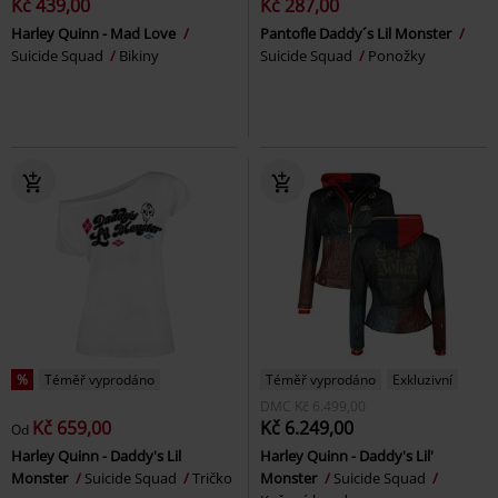
Kč 439,00
Kč 287,00
Harley Quinn - Mad Love
Pantofle Daddy´s Lil Monster
Suicide Squad
Bikiny
Suicide Squad
Ponožky
%
Téměř vyprodáno
Téměř vyprodáno
Exkluzivní
DMC
Kč 6.499,00
Kč 659,00
Kč 6.249,00
Od
Harley Quinn - Daddy's Lil
Harley Quinn - Daddy's Lil'
Monster
Suicide Squad
Tričko
Monster
Suicide Squad