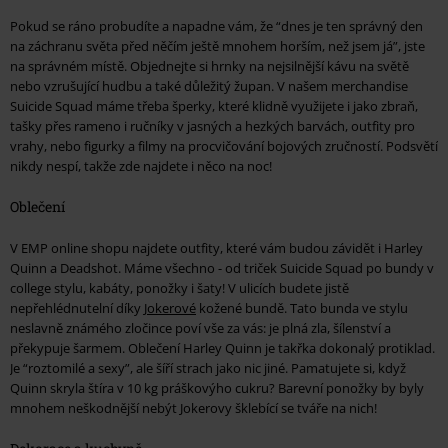
Pokud se ráno probudíte a napadne vám, že “dnes je ten správný den
na záchranu světa před něčím ještě mnohem horším, než jsem já”, jste
na správném místě. Objednejte si hrnky na nejsilnější kávu na světě
nebo vzrušující hudbu a také důležitý župan. V našem merchandise
Suicide Squad máme třeba šperky, které klidně využijete i jako zbraň,
tašky přes rameno i ručníky v jasných a hezkých barvách, outfity pro
vrahy, nebo figurky a filmy na procvičování bojových zručností. Podsvětí
nikdy nespí, takže zde najdete i něco na noc!
Oblečení
V EMP online shopu najdete outfity, které vám budou závidět i Harley
Quinn a Deadshot. Máme všechno - od triček Suicide Squad po bundy v
college stylu, kabáty, ponožky i šaty! V ulicích budete jistě
nepřehlédnutelní díky
Jokerové
kožené bundě. Tato bunda ve stylu
neslavně známého zločince poví vše za vás: je plná zla, šílenství a
překypuje šarmem. Oblečení Harley Quinn je takřka dokonalý protiklad.
Je “roztomilé a sexy”, ale šíří strach jako nic jiné. Pamatujete si, když
Quinn skryla štíra v 10 kg práškovýho cukru? Barevní ponožky by byly
mnohem neškodnější nebýt Jokerovy šklebící se tváře na nich!