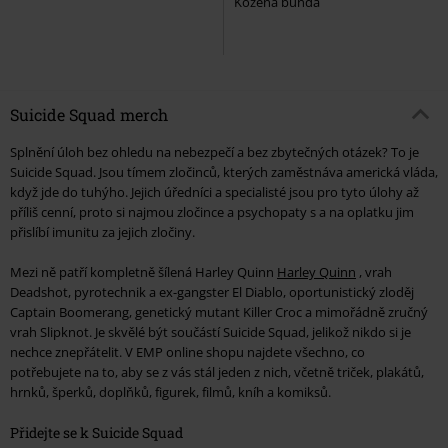
Kožená bunda
Suicide Squad merch
Splnění úloh bez ohledu na nebezpečí a bez zbytečných otázek? To je
Suicide Squad. Jsou tímem zločinců, kterých zaměstnáva americká vláda,
když jde do tuhýho. Jejich úředníci a specialisté jsou pro tyto úlohy až
příliš cenní, proto si najmou zločince a psychopaty s a na oplatku jim
přislíbí imunitu za jejich zločiny.
Mezi ně patří kompletně šílená Harley Quinn
Harley Quinn
, vrah
Deadshot, pyrotechnik a ex-gangster El Diablo, oportunistický zloděj
Captain Boomerang, genetický mutant Killer Croc a mimořádně zručný
vrah Slipknot. Je skvělé být součástí Suicide Squad, jelikož nikdo si je
nechce znepřátelit. V EMP online shopu najdete všechno, co
potřebujete na to, aby se z vás stál jeden z nich, včetně triček, plakátů,
hrnků, šperků, doplňků, figurek, filmů, kníh a komiksů.
Přidejte se k Suicide Squad