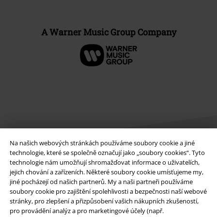
A Warner Music Group Company
Na našich webových stránkách používáme soubory cookie a jiné
technologie, které se společně označují jako „soubory cookies“. Tyto
technologie nám umožňují shromažďovat informace o uživatelích,
Právní informace
jejich chování a zařízeních. Některé soubory cookie umísťujeme my,
jiné pocházejí od našich partnerů. My a naši partneři používáme
Podmínky
soubory cookie pro zajištění spolehlivosti a bezpečnosti naší webové
stránky, pro zlepšení a přizpůsobení vašich nákupních zkušeností,
pro provádění analýz a pro marketingové účely (např.
Prohlášení