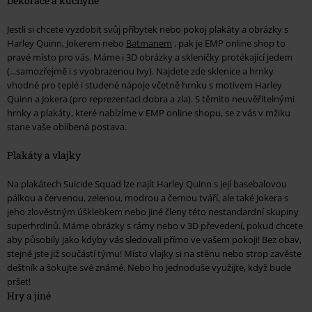
Dekorace a kuchyně
Jestli si chcete vyzdobit svůj příbytek nebo pokoj plakáty a obrázky s
Harley Quinn, Jokerem nebo
Batmanem
, pak je EMP online shop to
pravé místo pro vás. Máme i 3D obrázky a skleničky protékající jedem
(...samozřejmě i s vyobrazenou Ivy). Najdete zde sklenice a hrnky
vhodné pro teplé i studené nápoje včetně hrnku s motivem Harley
Quinn a Jokera (pro reprezentaci dobra a zla). S těmito neuvěřitelnými
hrnky a plakáty, které nabízíme v EMP online shopu, se z vás v mžiku
stane vaše oblíbená postava.
Plakáty a vlajky
Na plakátech Suicide Squad lze najít Harley Quinn s její basebalovou
pálkou a červenou, zelenou, modrou a černou tváří, ale také Jokera s
jeho zlověstným úšklebkem nebo jiné členy této nestandardní skupiny
superhrdinů. Máme obrázky s rámy nebo v 3D převedení, pokud chcete
aby působily jako kdyby vás sledovali přímo ve vašem pokoji! Bez obav,
stejně jste již součástí týmu! Místo vlajky si na stěnu nebo strop zavěste
deštník a šokujte své známé. Nebo ho jednoduše využijte, když bude
pršet!
Hry a jiné