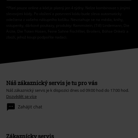
*Platí pouze online a kód je platný jen 4 týdny. Nelze kombinovat s jinými
slevovými kódy. Po vložení a potvrzení kódu bude sleva automaticky
odečtena z vašeho nákupního košíku. Nevztahuje se na média, knihy,
vstupenky, dárkové poukazy, produkty: Rammstein, (Till) Lindemann, Die
Ärzte, Die Toten Hosen, Feine Sahne Fischfilet, Broilers, Böhse Onkelz a
zboží, jehož koupí podpoříte nadaci.
Náš zákaznický servis je tu pro vás
Náš zákaznický servis je k dispozici dnes od 09:00 hod do 17:00 hod.
Dozvědět se více
Zahájit chat
Zákaznícky servis