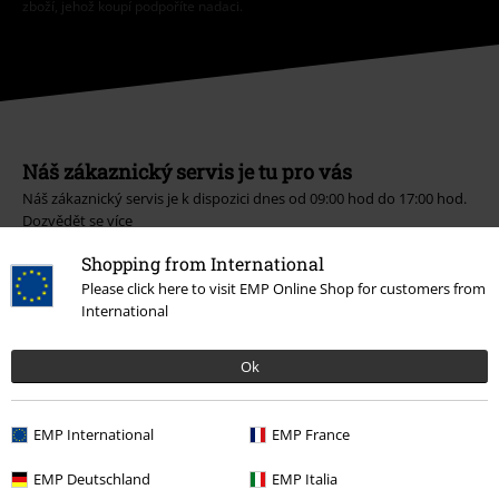
zboží, jehož koupí podpoříte nadaci.
Náš zákaznický servis je tu pro vás
Náš zákaznický servis je k dispozici dnes od 09:00 hod do 17:00 hod.
Dozvědět se více
Zahájit chat
Shopping from International
Please click here to visit EMP Online Shop for customers from
International
Zákaznícky servis
Ok
Pomoc / FAQ
EMP International
EMP France
Podmínky vracení zboží
EMP Deutschland
EMP Italia
Vrácení zboží