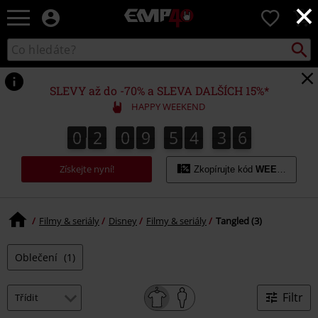
×
EMP
0
-
Hudba,
Vyhled
Katalog
TV
vyhledávání
filmy
&
SLEVY až do -70% a SLEVA DALŠÍCH 15%*
seriály,
HAPPY WEEKEND
Merch
pro
0
2
0
9
5
4
3
6
0
2
0
9
5
4
3
5
4
7
5
6
hráče,
Alternativní
Získejte nyní!
móda
Zkopírujte kód
WEEKEND
Filmy & seriály
Disney
Filmy & seriály
Tangled (3)
Oblečení
(1)
Filtr