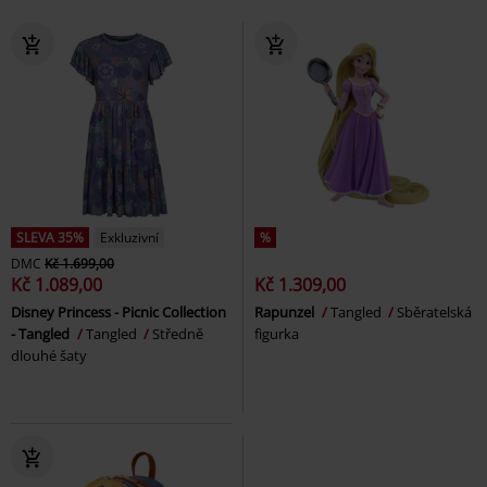
SLEVA 35%
Exkluzivní
%
DMC
Kč 1.699,00
Kč 1.089,00
Kč 1.309,00
Disney Princess - Picnic Collection
Rapunzel
Tangled
Sběratelská
- Tangled
Tangled
Středně
figurka
dlouhé šaty