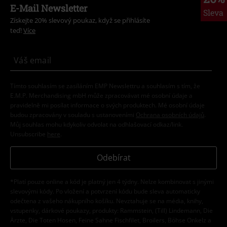
E-Mail Newsletter
Sleva
Získejte 20% slevový poukaz, když se přihlásíte
teď!
Více
Tímto souhlasím se zasíláním EMP Newslettru a souhlasím s tím, že
E.M.P. Merchandising mbH může zpracovávat mé osobní údaje a
pravidelně mi posílat informace o svých produktech. Mé osobní údaje
budou zpracovány v souladu s ustanoveními
Ochrana osobních údajů
.
Můj souhlas mohu kdykoliv odvolat na odhlašovací odkaz/link.
Unsubscribe
here
.
Odebírat
*Platí pouze online a kód je platný jen 4 týdny. Nelze kombinovat s jinými
slevovými kódy. Po vložení a potvrzení kódu bude sleva automaticky
odečtena z vašeho nákupního košíku. Nevztahuje se na média, knihy,
vstupenky, dárkové poukazy, produkty: Rammstein, (Till) Lindemann, Die
Ärzte, Die Toten Hosen, Feine Sahne Fischfilet, Broilers, Böhse Onkelz a