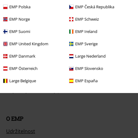
EMP Polska
EMP Česká Republika
Všeobecné informace o velikostech
EMP Norge
EMP Schweiz
Zrušit členství v BSC
EMP Suomi
EMP Ireland
Způsoby platby
EMP United Kingdom
EMP Sverige
EMP Danmark
Large Nederland
Nabídky pro vás
EMP Österreich
EMP Slovensko
Soutěž
Large Belgique
EMP España
Objednejte si dárkový poukaz
O EMP
Udržitelnost