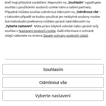
Prohlášení o shodě
kteří mají příslušné osvědčení. Klepnutím na „
Souhlasím
“ vyjadřujete
souhlas s používáním souborů cookie námi a našimi partnery.
Případně můžete souhlas odmítnout kliknutím na „
Odmítnout vše
“ -
Informace o přístupnosti
v takovém případě se budou používat jen nezbytné soubory cookie.
Své individuální preference můžete upravit také kliknutím na
Nastavení souborů cookie
„
Vyberte nastavení
“. Máte právo kdykoli odvolat nebo upravit svůj
souhlas v
Nastavení souborů cookie
. Další informace o ochraně
Odstoupení od smlouvy
údajů naleznete na stránce
Zásady ochrany osobních údajů
.
Všechny ceny jsou včetně DPH, bez
poštovného a balného
© 1986-2026 EMP Merchandising
Souhlasím
Naše online obchody
Odmítnout vše
EMP International
Vyberte nastavení
EMP France
EMP Deutschland