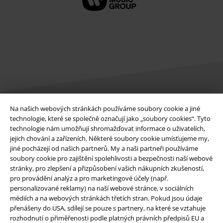
Na našich webových stránkách používáme soubory cookie a jiné
technologie, které se společně označují jako „soubory cookies“. Tyto
Právní informace
technologie nám umožňují shromažďovat informace o uživatelích,
Podmínky
jejich chování a zařízeních. Některé soubory cookie umísťujeme my,
jiné pocházejí od našich partnerů. My a naši partneři používáme
soubory cookie pro zajištění spolehlivosti a bezpečnosti naší webové
Prohlášení
stránky, pro zlepšení a přizpůsobení vašich nákupních zkušeností,
pro provádění analýz a pro marketingové účely (např.
Ochrana osobních údajů
personalizované reklamy) na naší webové stránce, v sociálních
médiích a na webových stránkách třetích stran. Pokud jsou údaje
Likvidace odpadu a ochrana životního prostředí
přenášeny do USA, sdílejí se pouze s partnery, na které se vztahuje
rozhodnutí o přiměřenosti podle platných právních předpisů EU a