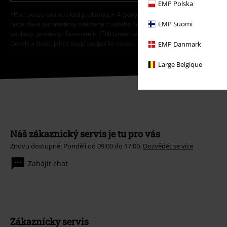
EMP Polska
*Platí pouze online a kód je platný jen 4 týdny. Nelze kombinovat s jinými sle
EMP Suomi
bude sleva automaticky odečtena z vašeho nákupního košíku. Nevztahuje se 
poukazy, produkty: Rammstein, (Till) Lindemann, Die Ärzte, Die Toten Hosen, F
Onkelz a zboží, jehož koupí podpoříte nadaci.
EMP Danmark
Large Belgique
Náš zákaznický servis je tu pro vás
Znovu dostupné: Pondělí od 09:00 do 17:00.
Dozvědět se více
Zahájit chat
Zákaznícky servis