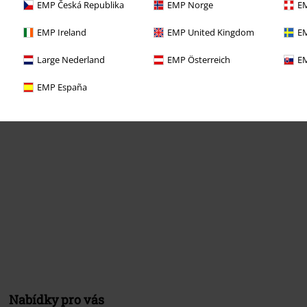
EMP Česká Republika
EMP Norge
EM
vovými kódy. Po vložení a potvrzení kódu
EMP Ireland
EMP United Kingdom
EM
na média, knihy, vstupenky, dárkové
eine Sahne Fischfilet, Broilers, Böhse
Large Nederland
EMP Österreich
EM
EMP España
Nabídky pro vás