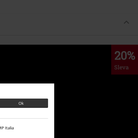
20%
Sleva
Ok
P Italia