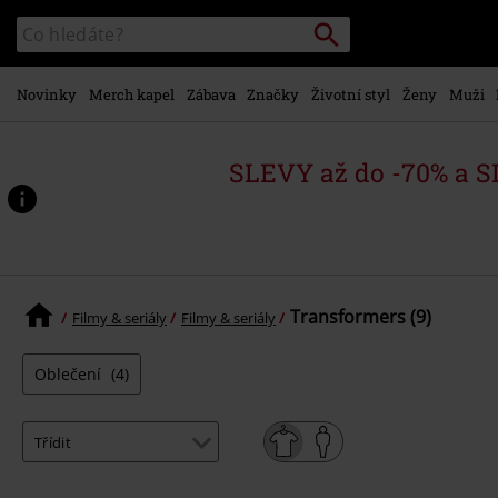
Přejít k
Vyhledávání
Katalog
hlavnímu
vyhledávání
obsahu
Novinky
Merch kapel
Zábava
Značky
Životní styl
Ženy
Muži
SLEVY až do -70% a 
Transformers (9)
Filmy & seriály
Filmy & seriály
Oblečení
(4)