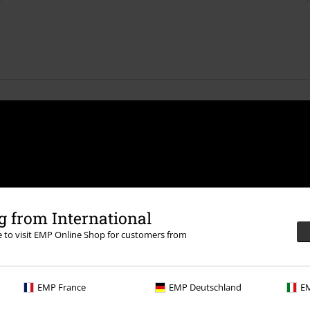
 from International
 Merchandising mbH může zpracovávat
re to visit EMP Online Shop for customers from
osobní údaje budou zpracovány v souladu
na odhlašovací odkaz/link.
EMP France
EMP Deutschland
EM