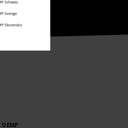
P Schweiz
P Sverige
P Slovensko
O EMP