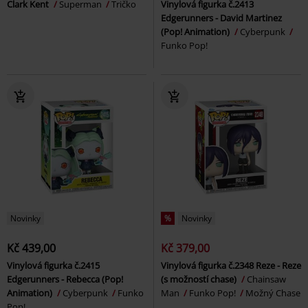
Clark Kent
Superman
Tričko
Vinylová figurka č.2413
Edgerunners - David Martinez
(Pop! Animation)
Cyberpunk
Funko Pop!
Novinky
%
Novinky
Kč 439,00
Kč 379,00
Vinylová figurka č.2415
Vinylová figurka č.2348 Reze - Reze
Edgerunners - Rebecca (Pop!
(s možností chase)
Chainsaw
Animation)
Cyberpunk
Funko
Man
Funko Pop!
Možný Chase
Pop!