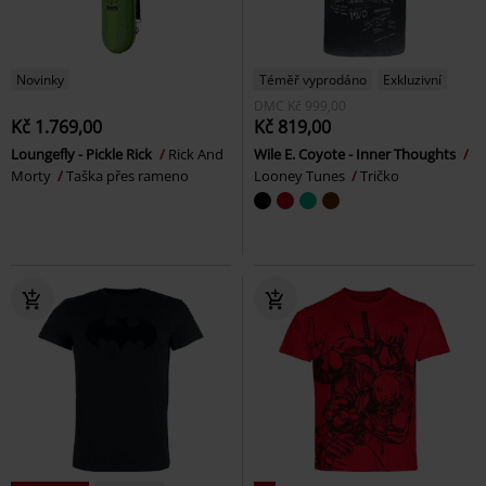
Novinky
Téměř vyprodáno
Exkluzivní
DMC
Kč 999,00
Kč 1.769,00
Kč 819,00
Loungefly - Pickle Rick
Rick And
Wile E. Coyote - Inner Thoughts
Morty
Taška přes rameno
Looney Tunes
Tričko