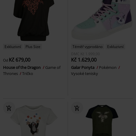
Exkluzivní
Plus Size
Téměř vyprodáno
Exkluzivní
DMC
Kč 1.999,00
Kč 679,00
Kč 1.629,00
Od
House of the Dragon
Game of
Galar Ponyta
Pokémon
Thrones
Tričko
Vysoké tenisky