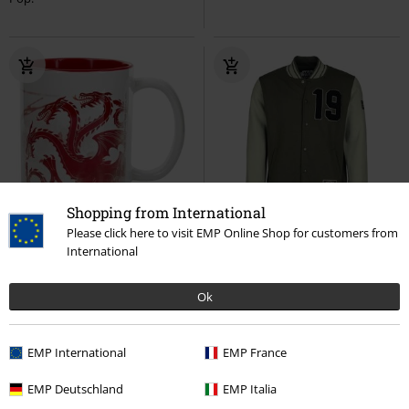
Shopping from International
Novinky
Výšivka
Please click here to visit EMP Online Shop for customers from
International
Kč 279,00
Kč 1.359,00
Targaryen - Red Dragon
Game
The Mandalorian - Bounty Hunter
Ok
of Thrones
Hrnky
Star Wars
Přechodní bundy
EMP International
EMP France
EMP Deutschland
EMP Italia