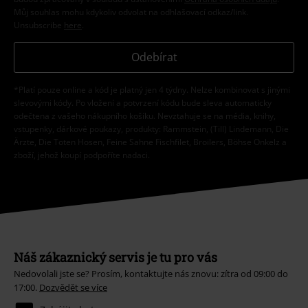
Můj souhlas mohu kdykoliv odvolat na odhlašovací odkaz/link.
Unsubscribe
here
.
Odebírat
*Platí pouze online a kód je platný jen 4 týdny. Nelze kombinovat s jinými
slevovými kódy. Po vložení a potvrzení kódu bude sleva automaticky
odečtena z vašeho nákupního košíku. Nevztahuje se na média, knihy,
vstupenky, dárkové poukazy, produkty: Rammstein, (Till) Lindemann, Die
Ärzte, Die Toten Hosen, Feine Sahne Fischfilet, Broilers, Böhse Onkelz a
zboží, jehož koupí podpoříte nadaci.
Náš zákaznický servis je tu pro vás
Nedovolali jste se? Prosím, kontaktujte nás znovu: zítra od 09:00 do
17:00.
Dozvědět se více