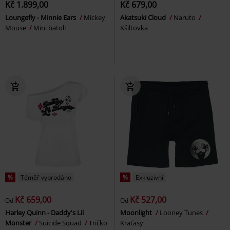
Kč 1.899,00
Kč 679,00
Loungefly - Minnie Ears
Mickey
Akatsuki Cloud
Naruto
Mouse
Mini batoh
Kšiltovka
%
Téměř vyprodáno
%
Exkluzivní
Kč 659,00
Kč 527,00
Od
Od
Harley Quinn - Daddy's Lil
Moonlight
Looney Tunes
Monster
Suicide Squad
Tričko
Kraťasy