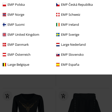
EMP Polska
EMP Česká Republika
EMP Norge
EMP Schweiz
EMP Suomi
EMP Ireland
EMP United Kingdom
EMP Sverige
EMP Danmark
Large Nederland
Exkluzivní
šněrování
%
EMP Österreich
EMP Slovensko
Kč 949,00
Kč 926,00
Od
Mickey Mouse
Mickey Mouse
Stitch
Lilo & Stitch
náramkové
Large Belgique
EMP España
Pyžamo
hodinky