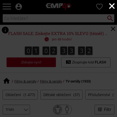
×
EMP
0
-
Hudba,
Vyhled
Katalog
TV
vyhledávání
filmy
&
FLASH SALE: Získejte EXTRA 10% SLEVU (téměř) NA VŠE*
seriály,
Jen 48 hodin!
Merch
pro
0
1
0
2
3
3
3
1
0
1
0
2
3
3
3
0
2
0
1
hráče,
Alternativní
Získejte nyní!
móda
Zkopírujte kód
FLASH
Filmy & seriály
Filmy & seriály
TV-seriály (1933)
Oblečení
(1.477)
Dětské oblečení
(37)
Příslušenství
(1
Filtr