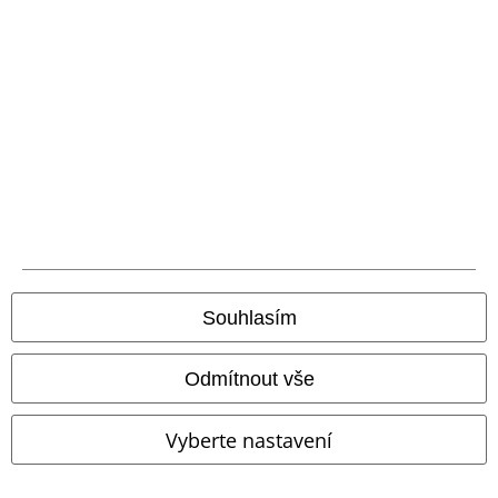
Způsoby platby
Bankovní převod
Platba na dobírku
Souhlasím
Doprava
Odmítnout vše
Balíkovna
Balík Do ruky
Vyberte nastavení