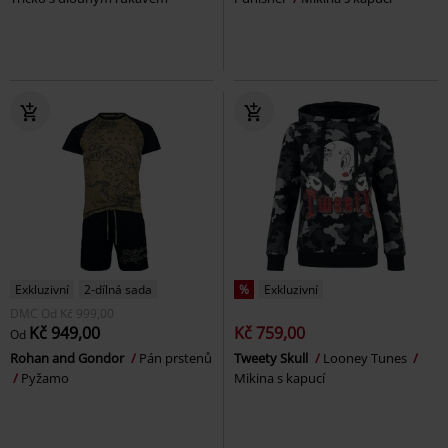
Exkluzivní
2-dílná sada
%
Exkluzivní
DMC
Od
Kč 999,00
Kč 949,00
Kč 759,00
Od
Rohan and Gondor
Pán prstenů
Tweety Skull
Looney Tunes
Pyžamo
Mikina s kapucí