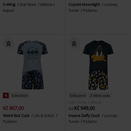
X-Wing
Star Wars
Mikina s
Coyote Moonlight
Looney
kapucí
Tunes
Pyžamo
%
Exkluzivní
Exkluzivní
2-dílná sada
DMC
Od
Kč 1.089,00
Kč 807,00
Kč 949,00
Od
Weird But Cute
Lilo & Stitch
Insane Daffy Duck
Looney
Pyžamo
Tunes
Pyžamo