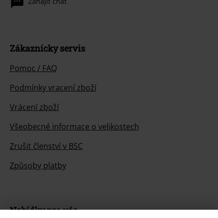
Zahájit chat
Zákaznícky servis
Pomoc / FAQ
Podmínky vracení zboží
Vrácení zboží
Všeobecné informace o velikostech
Zrušit členství v BSC
Způsoby platby
Nabídky pro vás