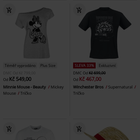
Téměř vyprodáno
Plus Size
SLEVA 33%
Exkluzivní
DMC
Od
Kč 799,00
DMC
Od
Kč 699,00
Kč 549,00
Kč 467,00
Od
Od
Minnie Mouse - Beauty
Mickey
Winchester Bros
Supernatural
Mouse
Tričko
Tričko