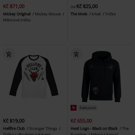
Kč 871,00
Kč 825,00
Od
Mickey Original
Mickey Mouse
The Mole
krtek
Tričko
Mikinové tričko
%
Exkluzivní
Kč 819,00
Kč 655,00
Hellfire Club
Stranger Things
Heat Logo - Black on Black
The
Tričko s dlouhým rukávem
Punisher
Mikina s kapucí