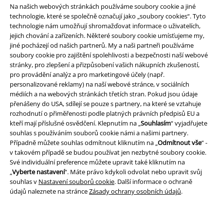
Na našich webových stránkách používáme soubory cookie a jiné
Soutěž
technologie, které se společně označují jako „soubory cookies“. Tyto
technologie nám umožňují shromažďovat informace o uživatelích,
Objednejte si dárkový poukaz
jejich chování a zařízeních. Některé soubory cookie umísťujeme my,
jiné pocházejí od našich partnerů. My a naši partneři používáme
soubory cookie pro zajištění spolehlivosti a bezpečnosti naší webové
stránky, pro zlepšení a přizpůsobení vašich nákupních zkušeností,
pro provádění analýz a pro marketingové účely (např.
O EMP
personalizované reklamy) na naší webové stránce, v sociálních
médiích a na webových stránkách třetích stran. Pokud jsou údaje
Udržitelnost
přenášeny do USA, sdílejí se pouze s partnery, na které se vztahuje
rozhodnutí o přiměřenosti podle platných právních předpisů EU a
kteří mají příslušné osvědčení. Klepnutím na „
Souhlasím
“ vyjadřujete
souhlas s používáním souborů cookie námi a našimi partnery.
Případně můžete souhlas odmítnout kliknutím na „
Odmítnout vše
“ -
v takovém případě se budou používat jen nezbytné soubory cookie.
Své individuální preference můžete upravit také kliknutím na
„
Vyberte nastavení
“. Máte právo kdykoli odvolat nebo upravit svůj
souhlas v
Nastavení souborů cookie
. Další informace o ochraně
údajů naleznete na stránce
Zásady ochrany osobních údajů
.
Staňte se součástí komunity!