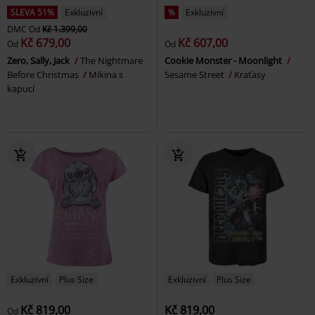
SLEVA 51%
Exkluzivní
%
Exkluzivní
DMC
Od
Kč 1.399,00
Kč 679,00
Kč 607,00
Od
Od
Zero, Sally, Jack
The Nightmare
Cookie Monster - Moonlight
Before Christmas
Mikina s
Sesame Street
Kraťasy
kapucí
Exkluzivní
Plus Size
Exkluzivní
Plus Size
Kč 819,00
Kč 819,00
Od