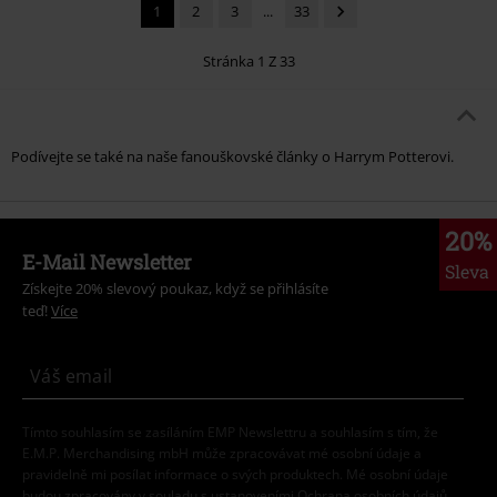
1
2
3
...
33
Stránka 1 Z 33
Podívejte se také na naše fanouškovské články o Harrym Potterovi.
20%
E-Mail Newsletter
Sleva
Získejte 20% slevový poukaz, když se přihlásíte
teď!
Více
Tímto souhlasím se zasíláním EMP Newslettru a souhlasím s tím, že
E.M.P. Merchandising mbH může zpracovávat mé osobní údaje a
pravidelně mi posílat informace o svých produktech. Mé osobní údaje
budou zpracovány v souladu s ustanoveními
Ochrana osobních údajů
.