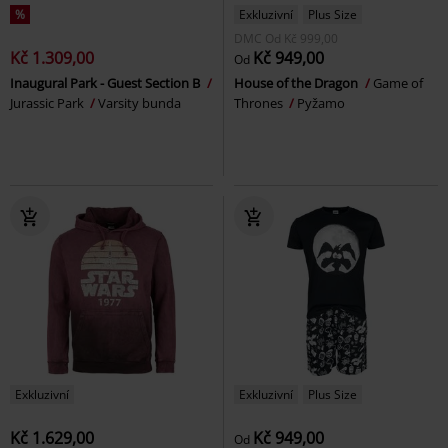
%
Exkluzivní
Plus Size
DMC
Od
Kč 999,00
Kč 1.309,00
Kč 949,00
Od
Inaugural Park - Guest Section B
House of the Dragon
Game of
Jurassic Park
Varsity bunda
Thrones
Pyžamo
Exkluzivní
Exkluzivní
Plus Size
Kč 1.629,00
Kč 949,00
Od