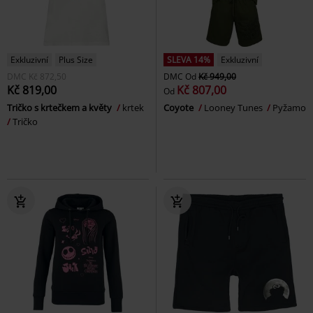
Exkluzivní
Plus Size
SLEVA 14%
Exkluzivní
DMC
Kč 872,50
DMC
Od
Kč 949,00
Kč 819,00
Kč 807,00
Od
Tričko s krtečkem a květy
krtek
Coyote
Looney Tunes
Pyžamo
Tričko