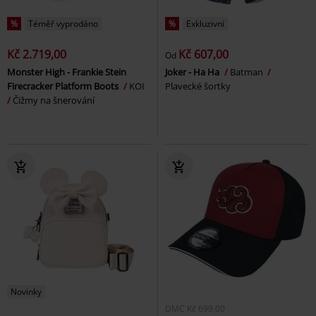
%
Téměř vyprodáno
%
Exkluzivní
Kč 2.719,00
Kč 607,00
Od
Monster High - Frankie Stein
Joker - Ha Ha
Batman
Firecracker Platform Boots
KOI
Plavecké šortky
Čižmy na šnerování
Novinky
DMC
Kč 699,00