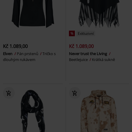
%
Exkluzivní
Kč 1.089,00
Kč 1.089,00
Elven
Pán prstenů
Tričko s
Never trust the Living
dlouhým rukávem
Beetlejuice
Krátká sukně