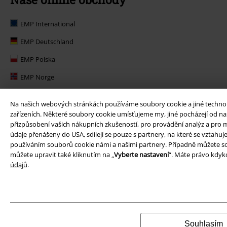
EMP International
EMP Deutschland
EMP Polska
EMP Norge
EMP Suomi
Na našich webových stránkách používáme soubory cookie a jiné technolog
EMP United Kingdom
zařízeních. Některé soubory cookie umísťujeme my, jiné pocházejí od naš
přizpůsobení vašich nákupních zkušeností, pro provádění analýz a pro m
EMP Danmark
údaje přenášeny do USA, sdílejí se pouze s partnery, na které se vztahu
používáním souborů cookie námi a našimi partnery. Případně můžete so
EMP Österreich
můžete upravit také kliknutím na „
Vyberte nastavení
“. Máte právo kdyko
údajů
.
Large Belgique
Souhlasím