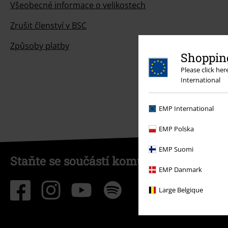
Všeobecné informace o velikostech
Zrušit členství v BSC
Způsoby platby
Shopping
Please click he
International
EMP International
EMP Polska
EMP Suomi
Staňte se součástí komunity!
EMP Danmark
Large Belgique