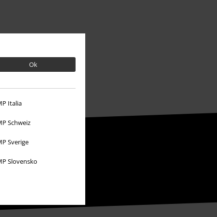
Ok
P Italia
P Schweiz
P Sverige
P Slovensko