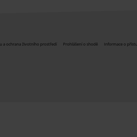
u a ochrana životního prostředí
Prohlášení o shodě
Informace o příst