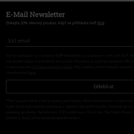
E-Mail Newsletter
Získejte 20% slevový poukaz, když se přihlásíte teď!
Více
Tímto souhlasím se zasíláním EMP Newslettru a souhlasím s tím, že E.M.P.
mé osobní údaje a pravidelně mi posílat informace o svých produktech. Mé 
s ustanoveními
Ochrana osobních údajů
. Můj souhlas mohu kdykoliv odvolat 
Unsubscribe
here
.
Odebírat
*Platí pouze online a kód je platný jen 4 týdny. Nelze kombinovat s jinými sle
bude sleva automaticky odečtena z vašeho nákupního košíku. Nevztahuje se 
poukazy, produkty: Rammstein, (Till) Lindemann, Die Ärzte, Die Toten Hosen, F
Onkelz a zboží, jehož koupí podpoříte nadaci.