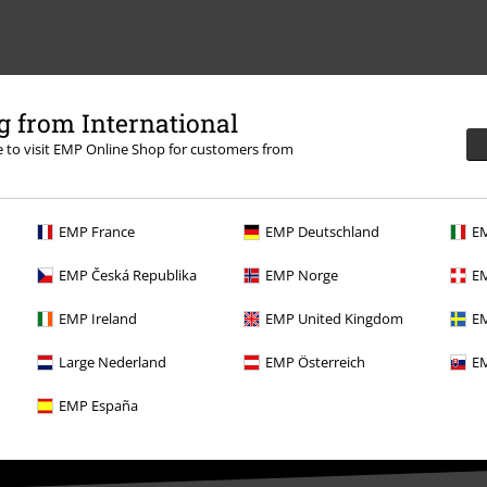
 from International
re to visit EMP Online Shop for customers from
EMP France
EMP Deutschland
EM
EMP Česká Republika
EMP Norge
EM
EMP Ireland
EMP United Kingdom
EM
Large Nederland
EMP Österreich
EM
EMP España