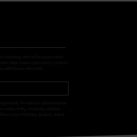
 Merchandising mbH může zpracovávat
osobní údaje budou zpracovány v souladu
na odhlašovací odkaz/link.
vovými kódy. Po vložení a potvrzení kódu
na média, knihy, vstupenky, dárkové
eine Sahne Fischfilet, Broilers, Böhse