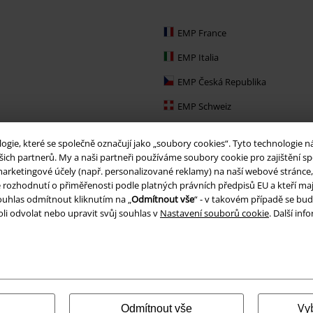
EMP France
EMP Italia
EMP Česká Republika
EMP Schweiz
EMP Ireland
ie, které se společně označují jako „soubory cookies“. Tyto technologie n
EMP Sverige
ich partnerů. My a naši partneři používáme soubory cookie pro zajištění spo
arketingové účely (např. personalizované reklamy) na naší webové stránce, 
Large Nederland
je rozhodnutí o přiměřenosti podle platných právních předpisů EU a kteří maj
uhlas odmítnout kliknutím na „
Odmítnout vše
“ - v takovém případě se bud
EMP Slovensko
li odvolat nebo upravit svůj souhlas v
Nastavení souborů cookie
. Další in
EMP España
Vy
Odmítnout vše