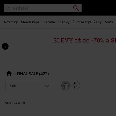
Přejít k
Vyhledávání
Katalog
hlavnímu
vyhledávání
obsahu
Novinky
Merch kapel
Zábava
Značky
Životní styl
Ženy
Muži
SLEVY až do -70% a 
FINAL SALE (422)
Stránka 9 Z 9