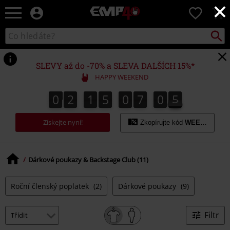
×
EMP
0
-
Hudba,
Vyhled
Katalog
TV
vyhledávání
filmy
&
SLEVY až do -70% a SLEVA DALŠÍCH 15%*
seriály,
HAPPY WEEKEND
Merch
pro
0
2
1
5
0
7
0
6
5
0
2
1
5
0
7
0
5
1
7
6
hráče,
Alternativní
Získejte nyní!
móda
Zkopírujte kód
WEEKEND
Dárkové poukazy & Backstage Club (11)
Roční členský poplatek
(2)
Dárkové poukazy
(9)
Filtr