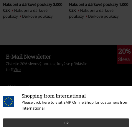
Nákupní a dárkové poukazy 3.000
Nákupní a dárkové poukazy 1.000
CZK
Nákupní a dárkové
CZK
Nákupní a dárkové
poukazy
Dárkové poukazy
poukazy
Dárkové poukazy
20%
E-Mail Newsletter
Sleva
Získejte 20% slevový poukaz, když se přihlásíte
teď!
Více
Shopping from International
Tímto souhlasím se zasíláním EMP Newslettru a souhlasím s tím, že
Please click here to visit EMP Online Shop for customers from
E.M.P. Merchandising mbH může zpracovávat mé osobní údaje a
International
pravidelně mi posílat informace o svých produktech. Mé osobní údaje
budou zpracovány v souladu s ustanoveními
Ochrana osobních údajů
.
Ok
Můj souhlas mohu kdykoliv odvolat na odhlašovací odkaz/link.
Unsubscribe
here
.