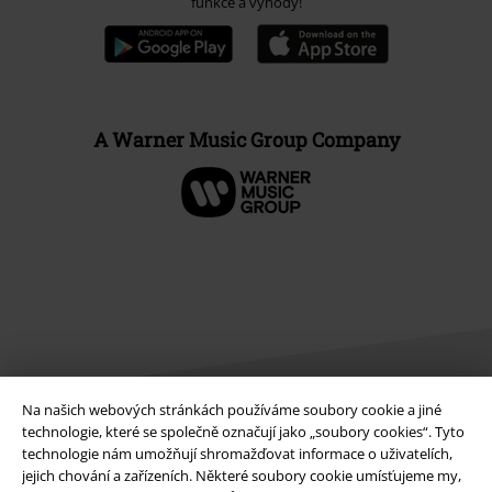
funkce a výhody!
A Warner Music Group Company
Na našich webových stránkách používáme soubory cookie a jiné
technologie, které se společně označují jako „soubory cookies“. Tyto
technologie nám umožňují shromažďovat informace o uživatelích,
Právní informace
jejich chování a zařízeních. Některé soubory cookie umísťujeme my,