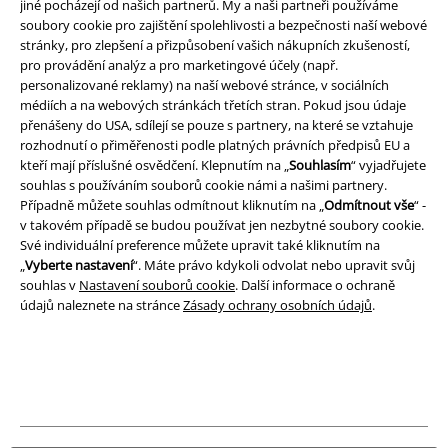
Podmínky
jiné pocházejí od našich partnerů. My a naši partneři používáme
soubory cookie pro zajištění spolehlivosti a bezpečnosti naší webové
stránky, pro zlepšení a přizpůsobení vašich nákupních zkušeností,
Prohlášení
pro provádění analýz a pro marketingové účely (např.
personalizované reklamy) na naší webové stránce, v sociálních
Ochrana osobních údajů
médiích a na webových stránkách třetích stran. Pokud jsou údaje
přenášeny do USA, sdílejí se pouze s partnery, na které se vztahuje
Likvidace odpadu a ochrana životního prostředí
rozhodnutí o přiměřenosti podle platných právních předpisů EU a
kteří mají příslušné osvědčení. Klepnutím na „
Souhlasím
“ vyjadřujete
Prohlášení o shodě
souhlas s používáním souborů cookie námi a našimi partnery.
Případně můžete souhlas odmítnout kliknutím na „
Odmítnout vše
“ -
v takovém případě se budou používat jen nezbytné soubory cookie.
Informace o přístupnosti
Své individuální preference můžete upravit také kliknutím na
„
Vyberte nastavení
“. Máte právo kdykoli odvolat nebo upravit svůj
Nastavení souborů cookie
souhlas v
Nastavení souborů cookie
. Další informace o ochraně
údajů naleznete na stránce
Zásady ochrany osobních údajů
.
Odstoupení od smlouvy
Všechny ceny jsou včetně DPH, bez
poštovného a balného
© 1986-2026 EMP Merchandising