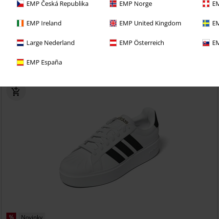
EMP Česká Republika
EMP Norge
EM
EMP Ireland
EMP United Kingdom
EM
i 30denní zkušební verzi našeho BACKSTAGE CLUB
Large Nederland
EMP Österreich
EM
EMP España
%
Novinky