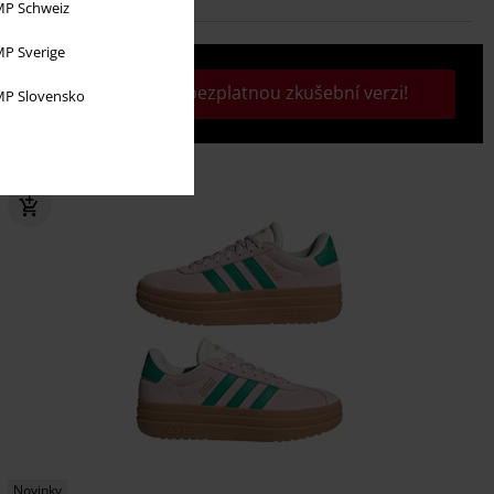
P Schweiz
P Sverige
Aktivujte si svou bezplatnou zkušební verzi!
P Slovensko
Novinky