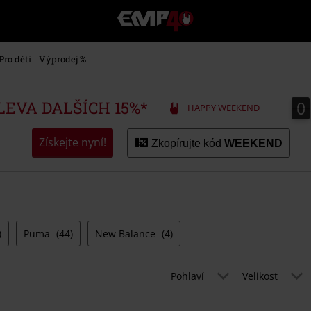
EMP
-
Hudba,
TV
Pro děti
Výprodej %
filmy
&
seriály,
0
0
SLEVA DALŠÍCH 15%*
HAPPY WEEKEND
Merch
pro
hráče,
Získejte nyní!
Zkopírujte kód
WEEKEND
Alternativní
móda
)
Puma
(44)
New Balance
(4)
Pohlaví
Velikost