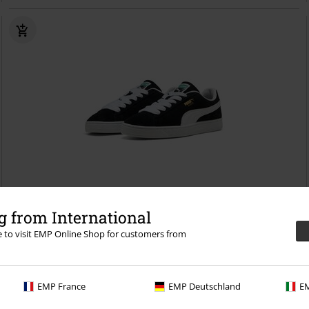
Téměř vyprodáno
Novinky
 from International
re to visit EMP Online Shop for customers from
Kč 2.449,00
Suede Classic
Puma
Tenisky
EMP France
EMP Deutschland
EM