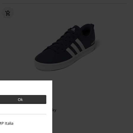
Téměř vyprodáno
Novinky
Ok
Kč 1.499,00
VS PACE 2.0
Adidas
Tenisky
P Italia