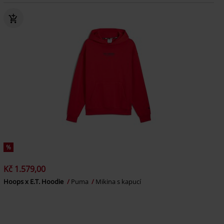
%
Kč 1.579,00
Hoops x E.T. Hoodie
Puma
Mikina s kapucí