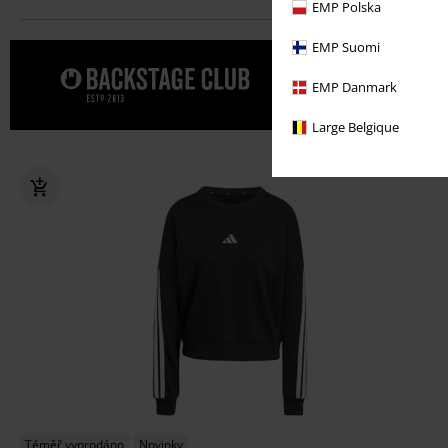
EMP Polska
EMP Suomi
Dopřejte s
EMP Danmark
Large Belgique
Téměř vyprodáno
Novinky