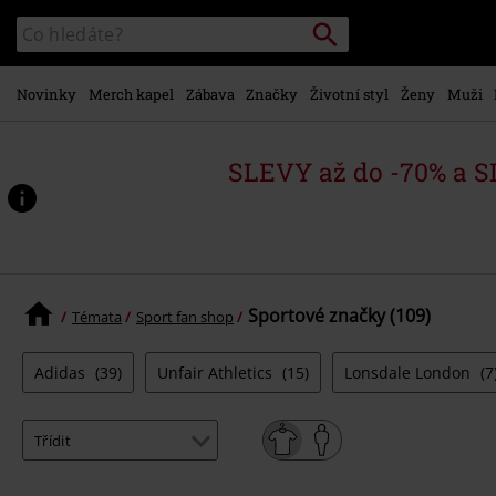
Přejít k
Vyhledávání
Katalog
hlavnímu
vyhledávání
obsahu
Novinky
Merch kapel
Zábava
Značky
Životní styl
Ženy
Muži
SLEVY až do -70% a 
Sportové značky (109)
Témata
Sport fan shop
Adidas
(39)
Unfair Athletics
(15)
Lonsdale London
(7