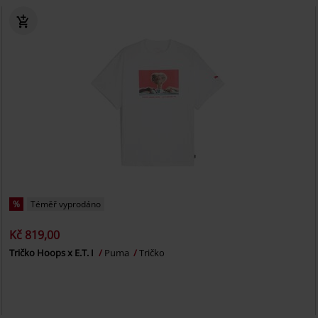
%
Téměř vyprodáno
Kč 819,00
Tričko Hoops x E.T. I
Puma
Tričko