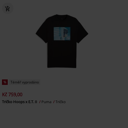
%
Téměř vyprodáno
Kč 759,00
Tričko Hoops x E.T. II
Puma
Tričko