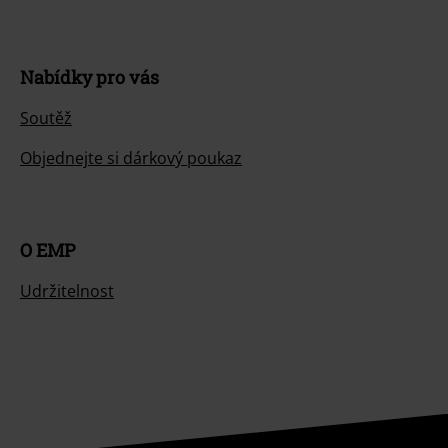
Nabídky pro vás
Soutěž
Objednejte si dárkový poukaz
O EMP
Udržitelnost