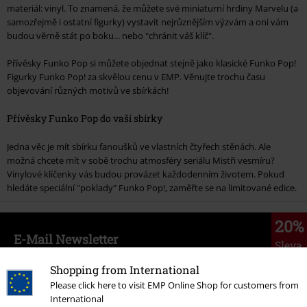
materiál: vinyl. To znamená, že můžete své miniaturní hrdiny Marvelu (a
samozřejmě i ostatní figurky) vystavit nejrůznějším výzvám a oni vám
budou věrně stát po boku... nebo "chránit váš klíč".
Přívěsky Funko Pop si můžete objednat stejně jako klasické Funko Pop!
Figurky Funko Pop! za skvělou cenu v EMP. Věnujte trochu času
objevování různých motivů ve sbírkách!
Přívěsky Funko Pop do vaší sbírky
Jedna věc je mít sbírku fanoušků ve vlastních čtyřech stěnách. Ale
možná chcete mít v sobě trochu atmosféry seriálu Mistři vesmíru?
Vinylové klíčenky vás budou provázet každodenním životem. Pokud
hledáte speciální "poklady" Funko Pop!, zaměřte se na limitované edice.
20%
E-Mail Newsletter
Sleva
Získejte 20% slevový poukaz, když se přihlásíte
Shopping from International
teď!
Více
Please click here to visit EMP Online Shop for customers from
International