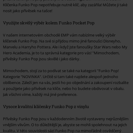
Klíčenka Funko Pop nepotřebuje nutně klíč, aby zazářila! Můžete ji také
nosit jako přívěsek na tašce!
Využijte skvělý výběr kolem Funko Pocket Pop
V našem internetovém obchodě EMP vám nabízíme velký výběr
klíčenek Funko Pop. Na své si přijdou mimo jiné fanoušci Disneyho,
Marvelu a Harryho Pottera. Ale i když jste fanoušky Star Wars nebo My
Hero Academia, je to ta správná kategorie pro vás! "Mimochodem,
přívěsky Funko Pop jsou skvělé i jako dárky.
Mimochodem, stojí za to podívat se také na kategorii "Funko Pop!
Kategorie "NOVINKA". Určitě si tam také najdete alespoň jednoho
oblíbence. Záleží jen na vás, jestli ho po objednání a zakoupení rozbalíte
a použijete jako přívěsek na klíče, nebo ho budete obdivovat v obalu.
Jak všichni víme, každý má jiné preference.
Vysoce kvalitní klíčenky Funko Pop z vinylu
Přívěsky Funko Pop jsou v každodenním životě vystaveny nejrůznějším
vnějším vlivům. O to důležitější je, abyste se mohli spolehnout na jejich
kvalitu. V této souvislosti sází Funko Pop na mimořádně osvědčený