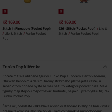
%
%
Kč 169,00
Kč 169,00
Stitch in Pineapple (Pocket Pop!)
626 - Stitch (Pocket Pop!)
Lilo &
Lilo & Stitch
Funko Pocket
Stitch
Funko Pocket Pop!
Pop!
Funko Pop klíčenka
Chcete mít své oblíbené figurky Funko Pop s Thorem, Darth Vaderem,
Obi Wan Kenobim a dalšími hrdiny stříbrného plátna ještě častěji u
sebe? V tom případě byste se měli na tuto kategorii podívat blíže. Malé
figurky mají stejnou rozpoznávací hodnotu, na jakou jste zvyklí u figurek
Funko Pocket Pop.
Černé oči, obzvláště velká hlava a vysoký standard kvality na bázi vinylu:
přesně takový, na jaký jste zvyklí u větších figurek! A mimochodem: