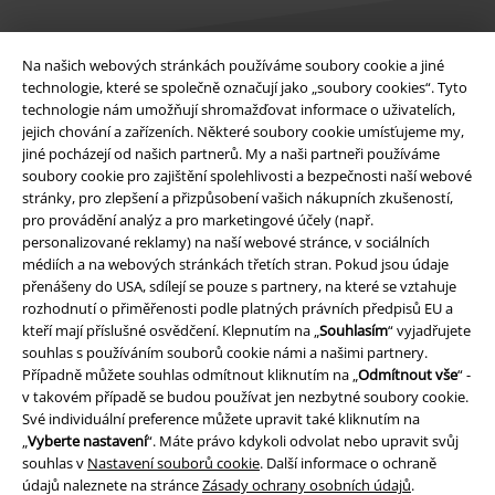
Na našich webových stránkách používáme soubory cookie a jiné
technologie, které se společně označují jako „soubory cookies“. Tyto
technologie nám umožňují shromažďovat informace o uživatelích,
Právní informace
jejich chování a zařízeních. Některé soubory cookie umísťujeme my,
jiné pocházejí od našich partnerů. My a naši partneři používáme
Podmínky
soubory cookie pro zajištění spolehlivosti a bezpečnosti naší webové
stránky, pro zlepšení a přizpůsobení vašich nákupních zkušeností,
Prohlášení
pro provádění analýz a pro marketingové účely (např.
personalizované reklamy) na naší webové stránce, v sociálních
Ochrana osobních údajů
médiích a na webových stránkách třetích stran. Pokud jsou údaje
přenášeny do USA, sdílejí se pouze s partnery, na které se vztahuje
Likvidace odpadu a ochrana životního prostředí
rozhodnutí o přiměřenosti podle platných právních předpisů EU a
kteří mají příslušné osvědčení. Klepnutím na „
Souhlasím
“ vyjadřujete
souhlas s používáním souborů cookie námi a našimi partnery.
Prohlášení o shodě
Případně můžete souhlas odmítnout kliknutím na „
Odmítnout vše
“ -
v takovém případě se budou používat jen nezbytné soubory cookie.
Informace o přístupnosti
Své individuální preference můžete upravit také kliknutím na
„
Vyberte nastavení
“. Máte právo kdykoli odvolat nebo upravit svůj
Nastavení souborů cookie
souhlas v
Nastavení souborů cookie
. Další informace o ochraně
údajů naleznete na stránce
Zásady ochrany osobních údajů
.