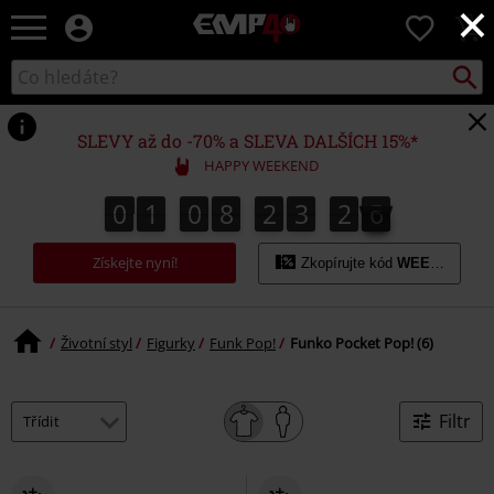
×
EMP
0
-
Hudba,
Vyhled
Katalog
TV
vyhledávání
filmy
&
SLEVY až do -70% a SLEVA DALŠÍCH 15%*
seriály,
HAPPY WEEKEND
Merch
pro
0
1
0
8
2
3
2
6
5
0
1
0
8
2
3
2
5
3
7
6
hráče,
Alternativní
Získejte nyní!
móda
Zkopírujte kód
WEEKEND
Životní styl
Figurky
Funk Pop!
Funko Pocket Pop! (6)
Filtr