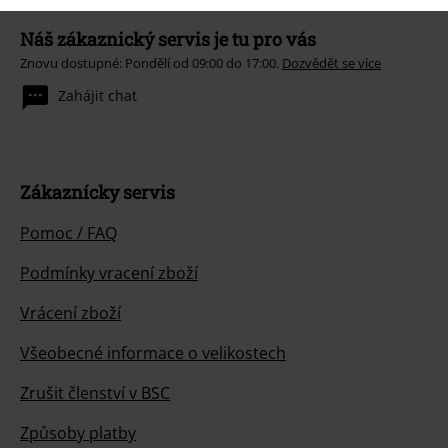
Náš zákaznický servis je tu pro vás
Znovu dostupné: Pondělí od 09:00 do 17:00.
Dozvědět se více
Zahájit chat
Zákaznícky servis
Pomoc / FAQ
Podmínky vracení zboží
Vrácení zboží
Všeobecné informace o velikostech
Zrušit členství v BSC
Způsoby platby