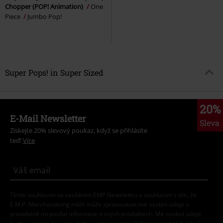
Chopper (POP! Animation)
One
Piece
Jumbo Pop!
Super Pops! in Super Sized
20%
E-Mail Newsletter
Sleva
Získejte 20% slevový poukaz, když se přihlásíte
teď!
Více
Tímto souhlasím se zasíláním EMP Newslettru a souhlasím s tím, že
E.M.P. Merchandising mbH může zpracovávat mé osobní údaje a
pravidelně mi posílat informace o svých produktech. Mé osobní údaje