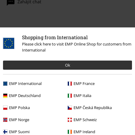
Zahájit chat
Zákaznícky servis
Shopping from International
Pomoc / FAQ
Please click here to visit EMP Online Shop for customers from
International
Podmínky vracení zboží
Ok
Vrácení zboží
Všeobecné informace o velikostech
EMP International
EMP France
Zrušit členství v BSC
EMP Deutschland
EMP Italia
Způsoby platby
EMP Polska
EMP Česká Republika
EMP Norge
EMP Schweiz
Nabídky pro vás
EMP Suomi
EMP Ireland