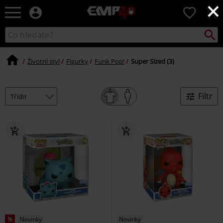
×
EMP
0
-
Hudba,
Vyhled
Katalog
TV
vyhledávání
filmy
&
Životní styl
Figurky
Funk Pop!
Super Sized (3)
seriály,
Merch
pro
Filtr
hráče,
Alternativní
móda
%
Novinky
Novinky