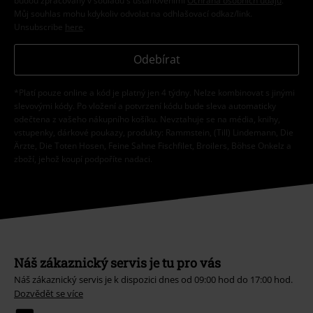
budou zpracovány v souladu s ustanoveními
Ochrana osobních údajů
.
Můj souhlas mohu kdykoliv odvolat na odhlašovací odkaz/link.
Unsubscribe
here
.
Odebírat
*Platí pouze online a kód je platný jen 4 týdny. Nelze kombinovat s jinými
slevovými kódy. Po vložení a potvrzení kódu bude sleva automaticky
odečtena z vašeho nákupního košíku. Nevztahuje se na média, knihy,
vstupenky, dárkové poukazy, produkty: Rammstein, (Till) Lindemann, Die
Ärzte, Die Toten Hosen, Feine Sahne Fischfilet, Broilers, Böhse Onkelz a
zboží, jehož koupí podpoříte nadaci.
Náš zákaznický servis je tu pro vás
Náš zákaznický servis je k dispozici dnes od 09:00 hod do 17:00 hod.
Dozvědět se více