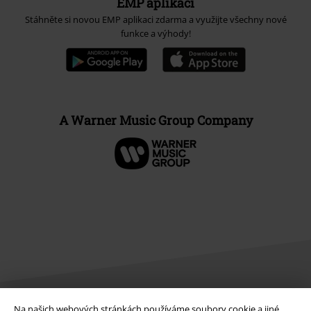
EMP aplikaci
Stáhněte si novou EMP aplikaci zdarma a využijte všechny nové
funkce a výhody!
A Warner Music Group Company
Na našich webových stránkách používáme soubory cookie a jiné