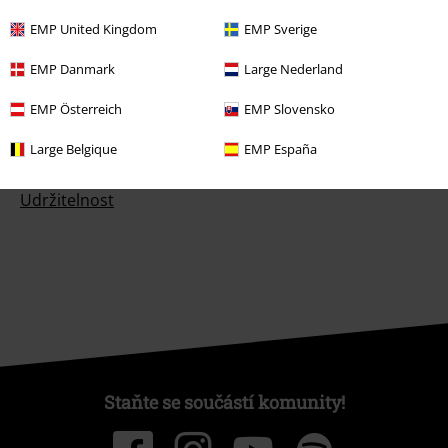
Soutěž
EMP United Kingdom
EMP Sverige
Objednejte si dárkový poukaz
EMP Danmark
Large Nederland
EMP Österreich
EMP Slovensko
Large Belgique
EMP España
O EMP
Udržitelnost
Staňte se součástí komunity!