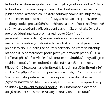
Právní informace
technologie, které se společně označují jako „soubory cookies“. Tyto
technologie nám umožňují shromažďovat informace o uživatelích,
Podmínky
jejich chování a zařízeních. Některé soubory cookie umísťujeme my,
jiné pocházejí od našich partnerů. My a naši partneři používáme
Prohlášení
soubory cookie pro zajištění spolehlivosti a bezpečnosti naší webové
stránky, pro zlepšení a přizpůsobení vašich nákupních zkušeností,
pro provádění analýz a pro marketingové účely (např.
Ochrana osobních údajů
personalizované reklamy) na naší webové stránce, v sociálních
médiích a na webových stránkách třetích stran. Pokud jsou údaje
Likvidace odpadu a ochrana životního prostředí
přenášeny do USA, sdílejí se pouze s partnery, na které se vztahuje
rozhodnutí o přiměřenosti podle platných právních předpisů EU a
Prohlášení o shodě
kteří mají příslušné osvědčení. Klepnutím na „
Souhlasím
“ vyjadřujete
souhlas s používáním souborů cookie námi a našimi partnery.
Informace o přístupnosti
Případně můžete souhlas odmítnout kliknutím na „
Odmítnout vše
“ -
v takovém případě se budou používat jen nezbytné soubory cookie.
Své individuální preference můžete upravit také kliknutím na
Nastavení souborů cookie
„
Vyberte nastavení
“. Máte právo kdykoli odvolat nebo upravit svůj
souhlas v
Nastavení souborů cookie
. Další informace o ochraně
Odstoupení od smlouvy
údajů naleznete na stránce
Zásady ochrany osobních údajů
.
Všechny ceny jsou včetně DPH, bez
poštovného a balného
© 1986-2026 EMP Merchandising