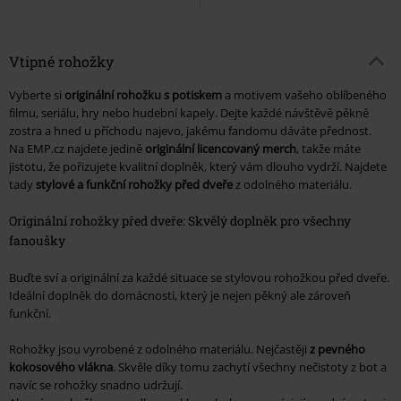
Vtipné rohožky
Vyberte si
originální rohožku s potiskem
a motivem vašeho oblíbeného
filmu, seriálu, hry nebo hudební kapely. Dejte každé návštěvě pěkně
zostra a hned u příchodu najevo, jakému fandomu dáváte přednost.
Na EMP.cz najdete jedině
originální licencovaný merch
, takže máte
jistotu, že pořizujete kvalitní doplněk, který vám dlouho vydrží. Najdete
tady
stylové a funkční rohožky před dveře
z odolného materiálu.
Originální rohožky před dveře: Skvělý doplněk pro všechny
fanoušky
Buďte sví a originální za každé situace se stylovou rohožkou před dveře.
Ideální doplněk do domácnosti, který je nejen pěkný ale zároveň
funkční.
Rohožky jsou vyrobené z odolného materiálu. Nejčastěji
z pevného
kokosového vlákna
. Skvěle díky tomu zachytí všechny nečistoty z bot a
navíc se rohožky snadno udržují.