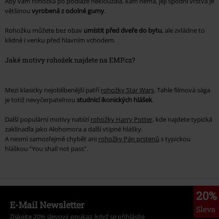
Aby vám rohožka po podlaze neklouzala, kam nemá, její spodní vrstva je
většinou
vyrobená z odolné gumy
.
Rohožku můžete bez obav
umístit před dveře do bytu
, ale zvládne to
klidně i venku před hlavním vchodem.
Jaké motivy rohožek najdete na EMP.cz?
Mezi klasicky nejoblíbenější patří
rohožky Star Wars
. Tahle filmová sága
je totiž nevyčerpatelnou
studnicí ikonických hlášek
.
Další populární motivy nabízí
rohožky Harry Potter,
kde najdete typická
zaklínadla jako
Alohomora
a další vtipné hlášky.
A nesmí samozřejmě chybět ani
rohožky Pán prstenů
s typickou
hláškou
“You shall not pass”.
20%
E-Mail Newsletter
Sleva
Získejte 20% slevový poukaz, když se přihlásíte