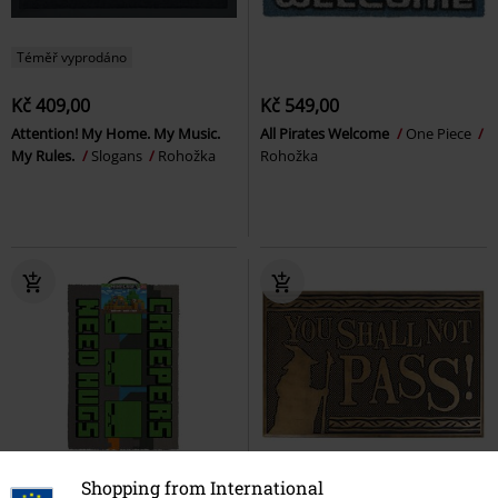
Téměř vyprodáno
Kč 409,00
Kč 549,00
Attention! My Home. My Music.
All Pirates Welcome
One Piece
My Rules.
Slogans
Rohožka
Rohožka
%
Shopping from International