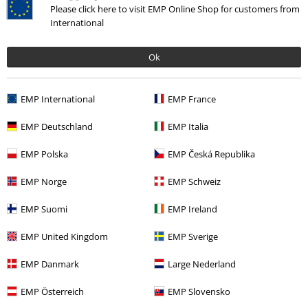
Please click here to visit EMP Online Shop for customers from
Kč 409,00
Kč 359,00
International
Creepers are inside
Minecraft
You Shall Not Pass
Pán prstenů
Rohožka
Rohožka
Ok
EMP International
EMP France
EMP Deutschland
EMP Italia
EMP Polska
EMP Česká Republika
EMP Norge
EMP Schweiz
EMP Suomi
EMP Ireland
EMP United Kingdom
EMP Sverige
EMP Danmark
Large Nederland
Kč 629,00
Kč 549,00
EMP Österreich
EMP Slovensko
Welcome
Jurassic Park
The Dark Side Of The Moon
Pink