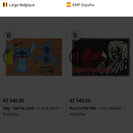
Rohožka
Floyd
Rohožka
Large Belgique
EMP España
Kč 549,00
Kč 549,00
Hey - See Ya Later
Lilo & Stitch
Run to the hills
Iron Maiden
Rohožka
Rohožka