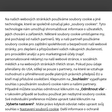
Na našich webových stránkách používáme soubory cookie a jiné
technologie, které se společně označují jako „soubory cookies“. Tyto
technologie nám umožňují shromažďovat informace o uživatelích,
jejich chování a zařízeních. Některé soubory cookie umísťujeme my,
jiné pocházejí od našich partnerů. My a naši partneři používáme
soubory cookie pro zajištění spolehlivosti a bezpečnosti naší webové
Právní informace
stránky, pro zlepšení a přizpůsobení vašich nákupních zkušeností,
pro provádění analýz a pro marketingové účely (např.
Podmínky
personalizované reklamy) na naší webové stránce, v sociálních
médiích a na webových stránkách třetích stran. Pokud jsou údaje
přenášeny do USA, sdílejí se pouze s partnery, na které se vztahuje
Prohlášení
rozhodnutí o přiměřenosti podle platných právních předpisů EU a
kteří mají příslušné osvědčení. Klepnutím na „
Souhlasím
“ vyjadřujete
Ochrana osobních údajů
souhlas s používáním souborů cookie námi a našimi partnery.
Případně můžete souhlas odmítnout kliknutím na „
Odmítnout vše
“ -
Likvidace odpadu a ochrana životního prostředí
v takovém případě se budou používat jen nezbytné soubory cookie.
Své individuální preference můžete upravit také kliknutím na
Prohlášení o shodě
„
Vyberte nastavení
“. Máte právo kdykoli odvolat nebo upravit svůj
souhlas v
Nastavení souborů cookie
. Další informace o ochraně