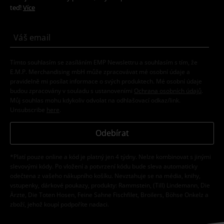
teď!
Více
Tímto souhlasím se zasíláním EMP Newslettru a souhlasím s tím, že
E.M.P. Merchandising mbH může zpracovávat mé osobní údaje a
pravidelně mi posílat informace o svých produktech. Mé osobní údaje
budou zpracovány v souladu s ustanoveními
Ochrana osobních údajů
.
Můj souhlas mohu kdykoliv odvolat na odhlašovací odkaz/link.
Unsubscribe
here
.
Odebírat
*Platí pouze online a kód je platný jen 4 týdny. Nelze kombinovat s jinými
slevovými kódy. Po vložení a potvrzení kódu bude sleva automaticky
odečtena z vašeho nákupního košíku. Nevztahuje se na média, knihy,
vstupenky, dárkové poukazy, produkty: Rammstein, (Till) Lindemann, Die
Ärzte, Die Toten Hosen, Feine Sahne Fischfilet, Broilers, Böhse Onkelz a
zboží, jehož koupí podpoříte nadaci.