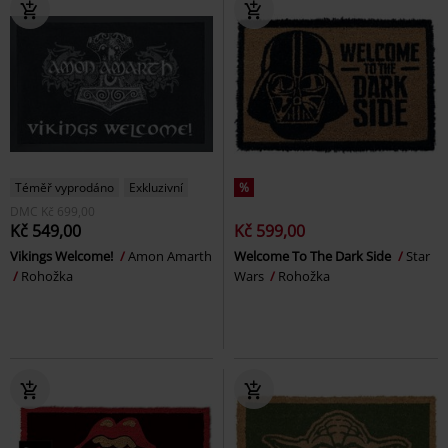
Téměř vyprodáno
Exkluzivní
%
DMC
Kč 699,00
Kč 549,00
Kč 599,00
Vikings Welcome!
Amon Amarth
Welcome To The Dark Side
Star
Rohožka
Wars
Rohožka