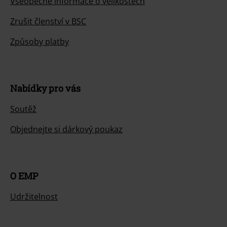
Všeobecné informace o velikostech
Zrušit členství v BSC
Způsoby platby
Nabídky pro vás
Soutěž
Objednejte si dárkový poukaz
O EMP
Udržitelnost