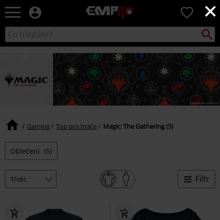
×
EMP
0
-
Hudba,
Vyhled
Katalog
TV
vyhledávání
filmy
&
seriály,
Merch
pro
hráče,
Alternativní
móda
Gaming
Top pro hráče
Magic: The Gathering (5)
Oblečení
(5)
Filtr