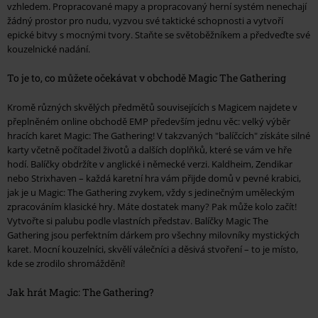
vzhledem. Propracované mapy a propracovaný herní systém nenechají
žádný prostor pro nudu, vyzvou své taktické schopnosti a vytvoří
epické bitvy s mocnými tvory. Staňte se světoběžníkem a předveďte své
kouzelnické nadání.
To je to, co můžete očekávat v obchodě Magic The Gathering
Kromě různých skvělých předmětů souvisejících s Magicem najdete v
přeplněném online obchodě EMP především jednu věc: velký výběr
hracích karet Magic: The Gathering! V takzvaných "balíčcích" získáte silné
karty včetně počítadel životů a dalších doplňků, které se vám ve hře
hodí. Balíčky obdržíte v anglické i německé verzi. Kaldheim, Zendikar
nebo Strixhaven – každá karetní hra vám přijde domů v pevné krabici,
jak je u Magic: The Gathering zvykem, vždy s jedinečným uměleckým
zpracováním klasické hry. Máte dostatek many? Pak může kolo začít!
Vytvořte si palubu podle vlastních představ. Balíčky Magic The
Gathering jsou perfektním dárkem pro všechny milovníky mystických
karet. Mocní kouzelníci, skvělí válečníci a děsivá stvoření – to je místo,
kde se zrodilo shromáždění!
Jak hrát Magic: The Gathering?