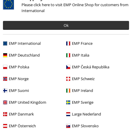
Beanstalk Giant, Bristly Hydra nebo Herald of Torment a ozdobte svůj
Please click here to visit EMP Online Shop for customers from
stánek plakáty Magic The Gathering dle vašeho výběru. A pokud vám
International
vzrušení vyrazí dech, máme pro vás v našem internetovém obchodě ten
správný půllitr na pivo. Takže budete připraveni na další zápas Magic:
Ok
The Gathering!
U nás najdete ještě více fanouškovských článků pro vaši oblíbenou
EMP International
EMP France
kapelu. Pokračujte v procházení zde:
EMP Deutschland
EMP Italia
● Svetr Pokémon
● Plakát Pokémonů
EMP Polska
EMP Česká Republika
● Retro obchod s hrami
● Herní plakát
EMP Norge
EMP Schweiz
● Herní myš
● Herní podložka pod myš
EMP Suomi
EMP Ireland
● Koupit stolní desku
● Objednejte si videohry
EMP United Kingdom
EMP Sverige
EMP Danmark
Large Nederland
20%
E-Mail Newsletter
EMP Österreich
EMP Slovensko
Sleva