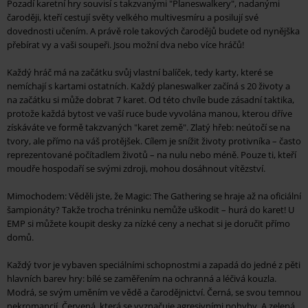
Pozadí karetní hry souvisí s takzvanými "Planeswalkery", nadanými
čaroději, kteří cestují světy velkého multivesmíru a posilují své
dovednosti učením. A právě role takových čarodějů budete od nynějška
přebírat vy a vaši soupeři. Jsou možní dva nebo více hráčů!
Každý hráč má na začátku svůj vlastní balíček, tedy karty, které se
nemíchají s kartami ostatních. Každý planeswalker začíná s 20 životy a
na začátku si může dobrat 7 karet. Od této chvíle bude zásadní taktika,
protože každá bytost ve vaší ruce bude vyvolána manou, kterou dříve
získáváte ve formě takzvaných "karet země". Zlatý hřeb: neútočí se na
tvory, ale přímo na váš protějšek. Cílem je snížit životy protivníka – často
reprezentované počítadlem životů – na nulu nebo méně. Pouze ti, kteří
moudře hospodaří se svými zdroji, mohou dosáhnout vítězství.
Mimochodem: Věděli jste, že Magic: The Gathering se hraje až na oficiální
šampionáty? Takže trocha tréninku nemůže uškodit – hurá do karet! U
EMP si můžete koupit desky za nízké ceny a nechat si je doručit přímo
domů.
Každý tvor je vybaven speciálními schopnostmi a zapadá do jedné z pěti
hlavních barev hry: bílé se zaměřením na ochranná a léčivá kouzla.
Modrá, se svým uměním ve vědě a čarodějnictví. Černá, se svou temnou
nekromancií. Červená, která se vyznačuje agresivními pohyby. A zelená,