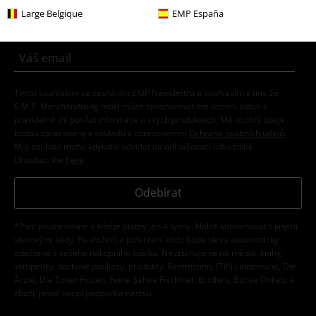
Získejte 20% slevový poukaz, když se přihlásíte
Large Belgique
EMP España
teď!
Více
Tímto souhlasím se zasíláním EMP Newslettru a souhlasím s tím, že
E.M.P. Merchandising mbH může zpracovávat mé osobní údaje a
pravidelně mi posílat informace o svých produktech. Mé osobní údaje
budou zpracovány v souladu s ustanoveními
Ochrana osobních údajů
.
Můj souhlas mohu kdykoliv odvolat na odhlašovací odkaz/link.
Unsubscribe
here
.
Odebírat
*Platí pouze online a kód je platný jen 4 týdny. Nelze kombinovat s jinými
slevovými kódy. Po vložení a potvrzení kódu bude sleva automaticky
odečtena z vašeho nákupního košíku. Nevztahuje se na média, knihy,
vstupenky, dárkové poukazy, produkty: Rammstein, (Till) Lindemann, Die
Ärzte, Die Toten Hosen, Feine Sahne Fischfilet, Broilers, Böhse Onkelz a
zboží, jehož koupí podpoříte nadaci.