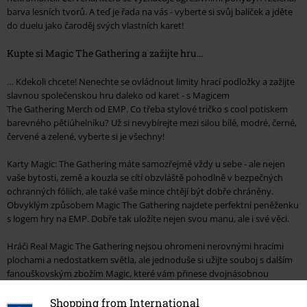
barva lesních tvorů. A teď je řada na vás - vyberte si svůj balíček a jděte
do duelu jako čaroděj svých vlastních karet!
Kupte si Magic The Gathering a zažijte hru...
… Kdekoli chcete! Nenechte se ovládnout limity hrací podložky a zažijte
slavnou společenskou hru daleko od karet - s Magicem
The Gathering Merch od EMP. Co třeba stylové tričko s cool potiskem
barevného pětiúhelníku? Už si nevybírejte mezi silou bílé, modré, černé,
červené a zelené, vyberte si je všechny!
Karty Magic: The Gathering máte samozřejmě vždy u sebe - ale nejen
vaše bytosti, země a kouzla se cítí obzvláště pohodlně v bezpečných
ochranných fóliích, ale také vaše mince chtějí být dobře chráněny.
Obvyklým způsobem Magic The Gathering najdete perfektní peněženku
s logem hry na EMP. Dobře tak uložíte nejen svou manu, ale i své věci.
Hráči Real Magic The Gathering nejsou ohromeni nerovnými hracími
plochami a nedostatkem světla, ale jednoduše si užijte souboj s dalším
fanouškovským zbožím Magic, které vám přinese dvojnásobnou
zábavu. Jste plně motivovaní, ale stěny vašeho bytu mají tendenci zářit
bezútěšnou bezbarvou? Pak už nečekejte, až vám váš balíček dá
Shopping from International