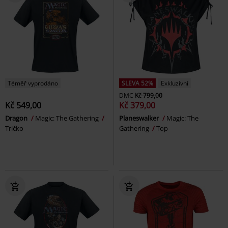
Téměř vyprodáno
SLEVA 52%
Exkluzivní
DMC
Kč 799,00
Kč 549,00
Kč 379,00
Dragon
Magic: The Gathering
Planeswalker
Magic: The
Tričko
Gathering
Top