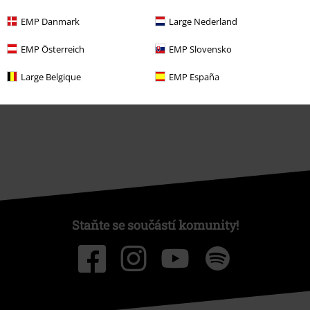
EMP Danmark
Large Nederland
EMP Österreich
EMP Slovensko
O EMP
Large Belgique
EMP España
Udržitelnost
Staňte se součástí komunity!