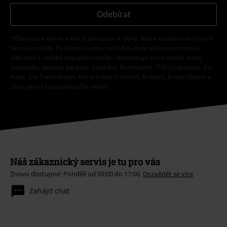
Odebírat
*Platí pouze online a kód je platný jen 4 týdny. Nelze kombinovat s jinými
slevovými kódy. Po vložení a potvrzení kódu bude sleva automaticky
odečtena z vašeho nákupního košíku. Nevztahuje se na média, knihy,
vstupenky, dárkové poukazy, produkty: Rammstein, (Till) Lindemann, Die
Ärzte, Die Toten Hosen, Feine Sahne Fischfilet, Broilers, Böhse Onkelz a
zboží, jehož koupí podpoříte nadaci.
Náš zákaznický servis je tu pro vás
Znovu dostupné: Pondělí od 09:00 do 17:00.
Dozvědět se více
Zahájit chat