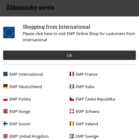
Zákaznícky servis
Pomoc / FAQ
Shopping from International
Podmínky vracení zboží
Please click here to visit EMP Online Shop for customers from
International
Vrácení zboží
Ok
Všeobecné informace o velikostech
Zrušit členství v BSC
EMP International
EMP France
Způsoby platby
EMP Deutschland
EMP Italia
EMP Polska
EMP Česká Republika
Nabídky pro vás
EMP Norge
EMP Schweiz
Soutěž
EMP Suomi
EMP Ireland
Objednejte si dárkový poukaz
EMP United Kingdom
EMP Sverige