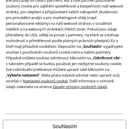
jiné pocházejí od našich partnerů. My a naši partneři používáme
Prohlášení
soubory cookie pro zajištění spolehlivosti a bezpečnosti naší webové
stránky, pro zlepšení a přizpůsobení vašich nákupních zkušeností,
pro provádění analýz a pro marketingové účely (např.
Ochrana osobních údajů
personalizované reklamy) na naší webové stránce, v sociálních
médiích a na webových stránkách třetích stran. Pokud jsou údaje
Likvidace odpadu a ochrana životního prostředí
přenášeny do USA, sdílejí se pouze s partnery, na které se vztahuje
rozhodnutí o přiměřenosti podle platných právních předpisů EU a
Prohlášení o shodě
kteří mají příslušné osvědčení. Klepnutím na „
Souhlasím
“ vyjadřujete
souhlas s používáním souborů cookie námi a našimi partnery.
Informace o přístupnosti
Případně můžete souhlas odmítnout kliknutím na „
Odmítnout vše
“ -
v takovém případě se budou používat jen nezbytné soubory cookie.
Své individuální preference můžete upravit také kliknutím na
Nastavení souborů cookie
„
Vyberte nastavení
“. Máte právo kdykoli odvolat nebo upravit svůj
souhlas v
Nastavení souborů cookie
. Další informace o ochraně
Odstoupení od smlouvy
údajů naleznete na stránce
Zásady ochrany osobních údajů
.
Všechny ceny jsou včetně DPH, bez
poštovného a balného
© 1986-2026 EMP Merchandising
Souhlasím