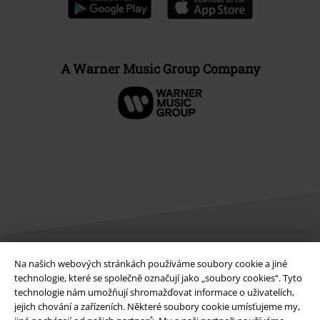
A Warner Music Group Company
Na našich webových stránkách používáme soubory cookie a jiné
Právní informace
technologie, které se společně označují jako „soubory cookies“. Tyto
technologie nám umožňují shromažďovat informace o uživatelích,
Podmínky
jejich chování a zařízeních. Některé soubory cookie umísťujeme my,