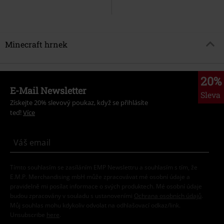
Minecraft hrnek
20%
E-Mail Newsletter
Sleva
Získejte 20% slevový poukaz, když se přihlásíte
teď!
Více
Tímto souhlasím se zasíláním EMP Newslettru a souhlasím s tím, že
E.M.P. Merchandising mbH může zpracovávat mé osobní údaje a
pravidelně mi posílat informace o svých produktech. Mé osobní údaje
budou zpracovány v souladu s ustanoveními
Ochrana osobních údajů
.
Můj souhlas mohu kdykoliv odvolat na odhlašovací odkaz/link.
Unsubscribe
here
.