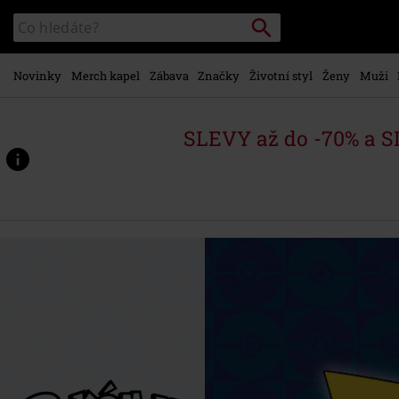
Přejít k
Vyhledávání
Katalog
hlavnímu
vyhledávání
obsahu
Novinky
Merch kapel
Zábava
Značky
Životní styl
Ženy
Muži
SLEVY až do -70% a 