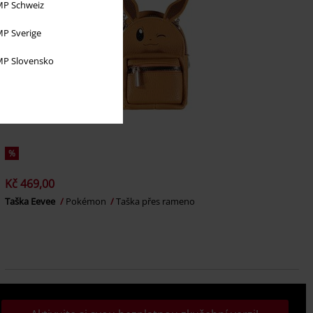
P Schweiz
P Sverige
P Slovensko
%
Kč 469,00
Taška Eevee
Pokémon
Taška přes rameno