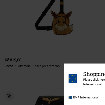
Kč 819,00
Eevee
Pokémon
Taška přes rameno
Shopping
Please click he
International
EMP International