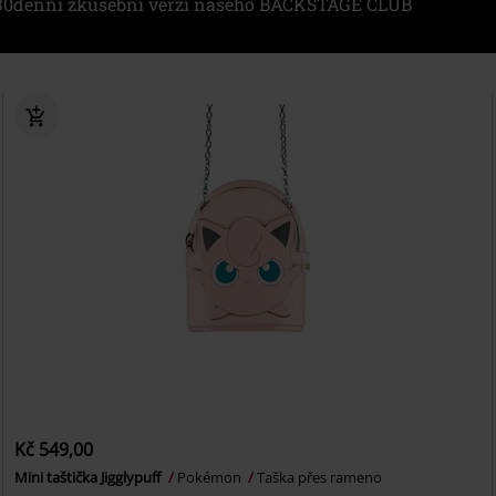
i 30denní zkušební verzi našeho BACKSTAGE CLUB
Kč 549,00
Mini taštička Jigglypuff
Pokémon
Taška přes rameno