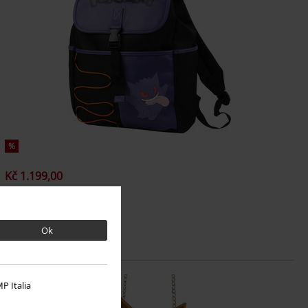
%
Kč 1.199,00
Gengar
Pokémon
Batoh
Ok
P Italia