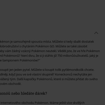
mon je samozřejmě spousta místa. Můžete si tedy sbalit dostatek
í dobrodružství s chytáním Pokémon GO. Můžete se také zásobit
by vám žádný vzácný Pokémon neutekl. Věděli jste, že ve hře Pokémon
d Pokémonů? Není divu, že si ji stáhlo již 750 milionůóuživatelů. Jaký je
tát se šampionem Pokémonów?"
pit jen jeden pytel. Můžete si koupit tolik pytlémonékolik chcete.
něji, když jsou ve své vlastní skupině? Koneckonců nechytáte jen
vážený tým. Další kapsičky Pokémonů, které si můžete přidat do svého
tovém obchodě.
monóů nebo hledáte dárek?
internetového obchodu Pokémon. Máme ještě více skvělých