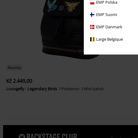
EMP Polska
EMP Suomi
EMP Danmark
Large Belgique
Novinky
Kč 2.449,00
Loungefly - Legendary Birds
Pokémon
Mini batoh