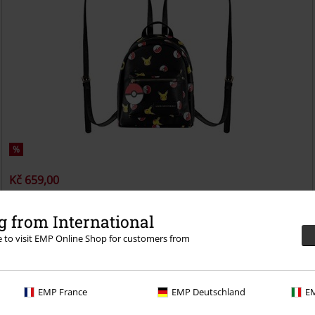
%
Kč 659,00
Pikachu
Pokémon
Mini batoh
 from International
re to visit EMP Online Shop for customers from
EMP France
EMP Deutschland
EM