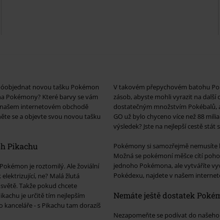
noóobjednat novou tašku Pokémon
V takovém přepychovém batohu Poké
a na Pokémony? Které barvy se vám
zásob, abyste mohli vyrazit na dalš
? V našem internetovém obchodě
dostatečným množstvím Pokébalů, a
něte se a objevte svou novou tašku
GO už bylo chyceno více než 88 miliar
výsledek? Jste na nejlepší cestě s
oh Pikachu
Pokémony si samozřejmě nemusíte kou
Možná se pokémoní měšce cítí pohodl
jednoho Pokémona, ale vytváříte vy
Pokémon je roztomilý. Ale žoviální
Pokédexu, najdete v našem interne
lektrizující, ne? Malá žlutá
světě. Takže pokud chcete
Nemáte ještě dostatek Poké
ikachu je určitě tím nejlepším
o kanceláře - s Pikachu tam dorazíš
Nezapomeňte se podívat do našeho 