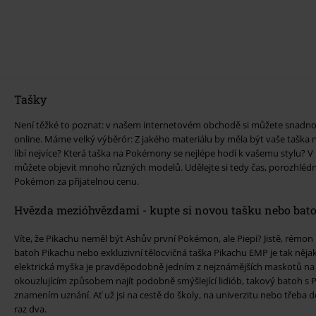
Tašky
Není těžké to poznat: v našem internetovém obchodě si můžete snad
online. Máme velký výběrór: Z jakého materiálu by měla být vaše tašk
líbí nejvíce? Která taška na Pokémony se nejlépe hodí k vašemu stylu
můžete objevit mnoho různých modelů. Udělejte si tedy čas, porozhléd
Pokémon za přijatelnou cenu.
Hvězda mezióhvězdami - kupte si novou tašku nebo bat
Víte, že Pikachu neměl být Ashův první Pokémon, ale Piepi? Jistě, rémon 
batoh Pikachu nebo exkluzivní tělocvičná taška Pikachu EMP je tak nějak e
elektrická myška je pravděpodobně jedním z nejznámějších maskotů na 
okouzlujícím způsobem najít podobně smýšlející lidiób, takový batoh s P
znamením uznání. Ať už jsi na cestě do školy, na univerzitu nebo třeba d
raz dva.