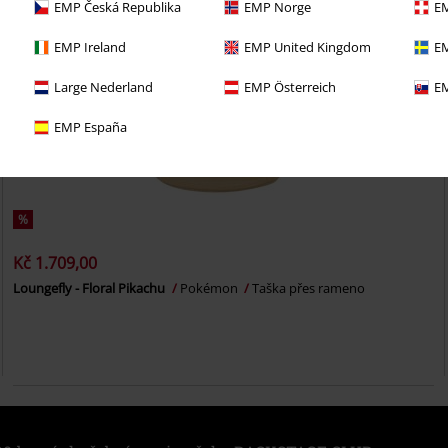
EMP Česká Republika
EMP Norge
EM
EMP Ireland
EMP United Kingdom
EM
Large Nederland
EMP Österreich
EM
EMP España
%
Kč 1.709,00
Loungefly - Floral Pikachu
Pokémon
Taška přes rameno