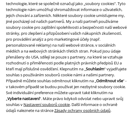
technologie, které se společně označují jako „soubory cookies“. Tyto
technologie nám umožňují shromažďovat informace o uživatelích,
Právní informace
jejich chování a zařízeních. Některé soubory cookie umísťujeme my,
jiné pocházejí od našich partnerů. My a naši partneři používáme
Podmínky
soubory cookie pro zajištění spolehlivosti a bezpečnosti naší webové
stránky, pro zlepšení a přizpůsobení vašich nákupních zkušeností,
Prohlášení
pro provádění analýz a pro marketingové účely (např.
personalizované reklamy) na naší webové stránce, v sociálních
Ochrana osobních údajů
médiích a na webových stránkách třetích stran. Pokud jsou údaje
přenášeny do USA, sdílejí se pouze s partnery, na které se vztahuje
rozhodnutí o přiměřenosti podle platných právních předpisů EU a
Likvidace odpadu a ochrana životního prostředí
kteří mají příslušné osvědčení. Klepnutím na „
Souhlasím
“ vyjadřujete
souhlas s používáním souborů cookie námi a našimi partnery.
Prohlášení o shodě
Případně můžete souhlas odmítnout kliknutím na „
Odmítnout vše
“ -
v takovém případě se budou používat jen nezbytné soubory cookie.
Informace o přístupnosti
Své individuální preference můžete upravit také kliknutím na
„
Vyberte nastavení
“. Máte právo kdykoli odvolat nebo upravit svůj
Nastavení souborů cookie
souhlas v
Nastavení souborů cookie
. Další informace o ochraně
údajů naleznete na stránce
Zásady ochrany osobních údajů
.
Odstoupení od smlouvy
Všechny ceny jsou včetně DPH, bez
poštovného a balného