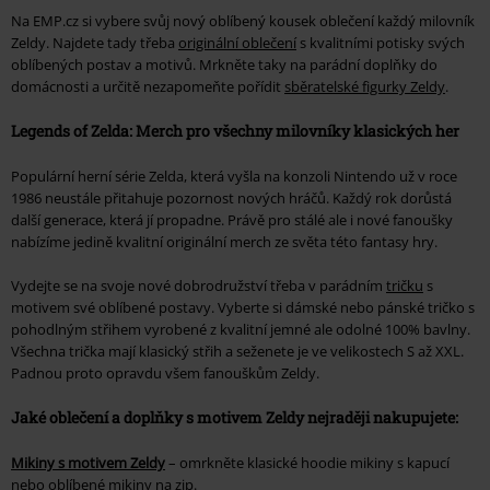
Na EMP.cz si vybere svůj nový oblíbený kousek oblečení každý milovník
Zeldy. Najdete tady třeba
originální oblečení
s kvalitními potisky svých
oblíbených postav a motivů. Mrkněte taky na parádní doplňky do
domácnosti a určitě nezapomeňte pořídit
sběratelské figurky Zeldy
.
Legends of Zelda: Merch pro všechny milovníky klasických her
Populární herní série Zelda, která vyšla na konzoli Nintendo už v roce
1986 neustále přitahuje pozornost nových hráčů. Každý rok dorůstá
další generace, která jí propadne. Právě pro stálé ale i nové fanoušky
nabízíme jedině kvalitní originální merch ze světa této fantasy hry.
Vydejte se na svoje nové dobrodružství třeba v parádním
tričku
s
motivem své oblíbené postavy. Vyberte si dámské nebo pánské tričko s
pohodlným střihem vyrobené z kvalitní jemné ale odolné 100% bavlny.
Všechna trička mají klasický střih a seženete je ve velikostech S až XXL.
Padnou proto opravdu všem fanouškům Zeldy.
Jaké oblečení a doplňky s motivem Zeldy nejraději nakupujete:
Mikiny s motivem Zeldy
– omrkněte klasické hoodie mikiny s kapucí
nebo oblíbené mikiny na zip.