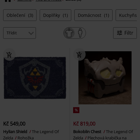
Oblečení
(3)
Doplňky
(1)
Domácnost
(1)
Kuchyňsk
Filtr
%
Kč 549,00
Kč 819,00
Hylian Shield
The Legend Of
Bokoblin Chest
The Legend Of
Zelda
Rohožka
Zelda
Plechová krabička na