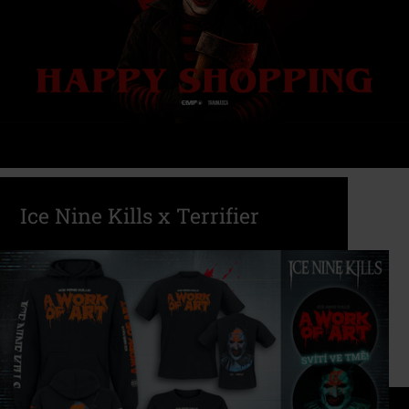
hororové scény, které mohou být pro některé
diváky nevhodné nebo znepokojující.
Doporučujeme jen pro dospělé.
Přehrát video
Ice Nine Kills x Terrifier