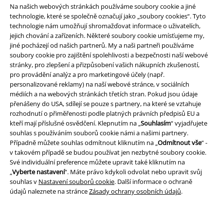
Na našich webových stránkách používáme soubory cookie a jiné
Halloween se v České republice objevil zhruba před dvaceti lety a stal se
technologie, které se společně označují jako „soubory cookies“. Tyto
oblíbenou zábavou pro všechny věkové kategorie. Dokonalé
kostýmy
technologie nám umožňují shromažďovat informace o uživatelích,
na Halloween
pro ženy, muže i děti doplní každou strašidelnou
jejich chování a zařízeních. Některé soubory cookie umísťujeme my,
eskapádu. Pociťte kouzlo Halloweenu v našem obchodě!
jiné pocházejí od našich partnerů. My a naši partneři používáme
Evropský duch oslav dal vzniknout jak svátku Všech svatých, tak tradici
soubory cookie pro zajištění spolehlivosti a bezpečnosti naší webové
zahánění zlých duchů v předvečer Všech svatých, která se vyvinula v
stránky, pro zlepšení a přizpůsobení vašich nákupních zkušeností,
Halloween. Pokud hledáte jedinečné
Halloweenské doplňky
, které
pro provádění analýz a pro marketingové účely (např.
pozvednou váš vzhled, najdete je v našem halloweenském obchodě za
personalizované reklamy) na naší webové stránce, v sociálních
lákavé ceny!
médiích a na webových stránkách třetích stran. Pokud jsou údaje
přenášeny do USA, sdílejí se pouze s partnery, na které se vztahuje
Halloween není jen o strašidelných setkáních. Zahrnuje mnoho
rozhodnutí o přiměřenosti podle platných právních předpisů EU a
rozkošných a strašidelných tradic. Podívejte se na naše nejlepší návrhy
kteří mají příslušné osvědčení. Klepnutím na „
Souhlasím
“ vyjadřujete
zde.
souhlas s používáním souborů cookie námi a našimi partnery.
Případně můžete souhlas odmítnout kliknutím na „
Odmítnout vše
“ -
Halloweenské dekorace do domácnosti: strašidelně krásné
v takovém případě se budou používat jen nezbytné soubory cookie.
Své individuální preference můžete upravit také kliknutím na
Přeměňte v tomto období svůj domov ve strašidelné útočiště s naší
„
Vyberte nastavení
“. Máte právo kdykoli odvolat nebo upravit svůj
exkluzivní nabídkou
Halloweenských dekorací
. Od strašidelných závěsů
souhlas v
Nastavení souborů cookie
. Další informace o ochraně
na zeď až po okouzlující dekorace na stůl - náš halloweenský obchod
údajů naleznete na stránce
Zásady ochrany osobních údajů
.
zaručuje, že každý kout vašeho domova bude odrážet strašidelnou
náladu. Ponořte se do této nabídky a nechte svůj domov, aby se o něm