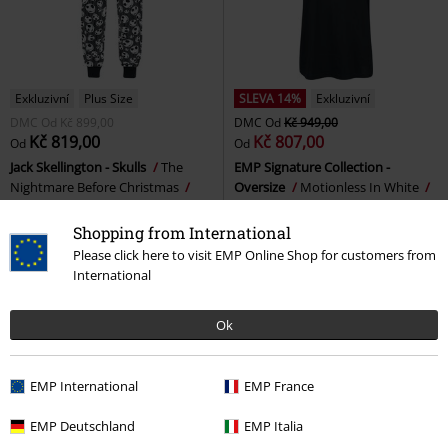
Exkluzivní
Plus Size
SLEVA 14%
Exkluzivní
DMC
Od
Kč 899,00
DMC
Od
Kč 949,00
Kč 819,00
Kč 807,00
Od
Od
Jack Skellington - Skulls
The
EMP Signature Collection -
Nightmare Before Christmas
Oversize
Motionless In White
Pyžamové nohavice
Tričko
Shopping from International
Please click here to visit EMP Online Shop for customers from
International
Ok
EMP International
EMP France
EMP Deutschland
EMP Italia