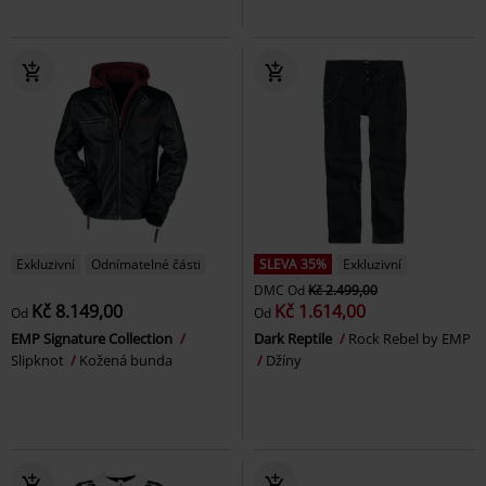
Exkluzivní
Odnímatelné části
SLEVA 35%
Exkluzivní
DMC
Od
Kč 2.499,00
Kč 8.149,00
Kč 1.614,00
Od
Od
EMP Signature Collection
Dark Reptile
Rock Rebel by EMP
Slipknot
Kožená bunda
Džíny