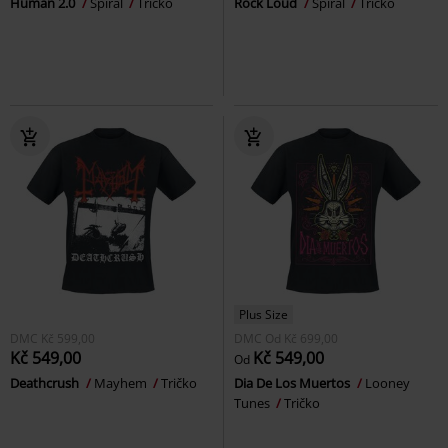
Human 2.0
Spiral
Tričko
Rock Loud
Spiral
Tričko
Plus Size
DMC
Kč 599,00
DMC
Od
Kč 699,00
Kč 549,00
Kč 549,00
Od
Deathcrush
Mayhem
Tričko
Dia De Los Muertos
Looney
Tunes
Tričko