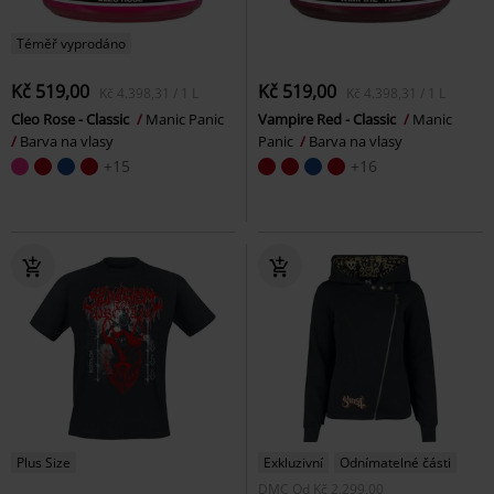
Téměř vyprodáno
Kč 519,00
Kč 519,00
Kč 4.398,31 / 1 L
Kč 4.398,31 / 1 L
Cleo Rose - Classic
Manic Panic
Vampire Red - Classic
Manic
Barva na vlasy
Panic
Barva na vlasy
+15
+16
Plus Size
Exkluzivní
Odnímatelné části
DMC
Od
Kč 2.299,00