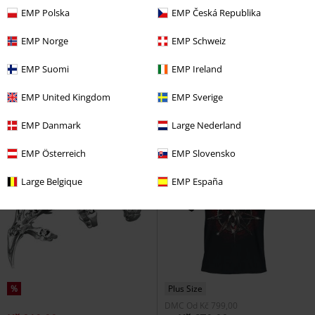
EMP Polska
EMP Česká Republika
%
%
EMP Norge
EMP Schweiz
Kč 759,00
Kč 949,00
EMP Suomi
EMP Ireland
Batoh Collins
Banned
Batoh
Rocksax - Wanyk Star Patch
Slipknot
Batoh
EMP United Kingdom
EMP Sverige
EMP Danmark
Large Nederland
EMP Österreich
EMP Slovensko
Large Belgique
EMP España
%
Plus Size
DMC
Od
Kč 799,00