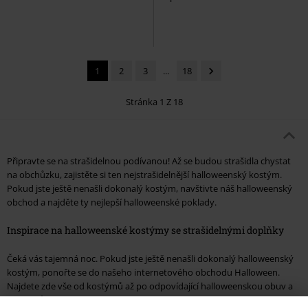
1
2
3
...
18
Stránka 1 Z 18
Připravte se na strašidelnou podívanou! Až se budou strašidla chystat
na obchůzku, zajistěte si ten nejstrašidelnější halloweenský kostým.
Pokud jste ještě nenašli dokonalý kostým, navštivte náš halloweenský
obchod a najděte ty nejlepší halloweenské poklady.
Inspirace na halloweenské kostýmy se strašidelnými doplňky
Čeká vás tajemná noc. Pokud jste ještě nenašli dokonalý halloweenský
kostým, ponořte se do našeho internetového obchodu Halloween.
Najdete zde vše od kostýmů až po odpovídající halloweenskou obuv a
večer může být kouzelný...