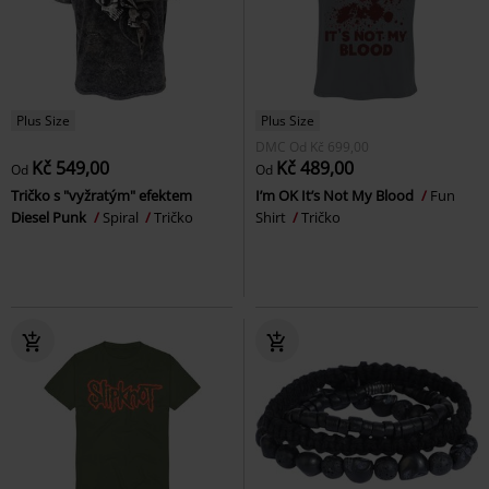
Plus Size
Plus Size
DMC
Od
Kč 699,00
Kč 549,00
Kč 489,00
Od
Od
Tričko s "vyžratým" efektem
I’m OK It’s Not My Blood
Fun
Diesel Punk
Spiral
Tričko
Shirt
Tričko