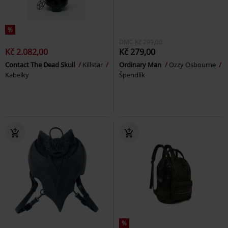
%
DMC
Kč 299,00
Kč 2.082,00
Kč 279,00
Contact The Dead Skull
Killstar
Ordinary Man
Ozzy Osbourne
Kabelky
Špendlík
%