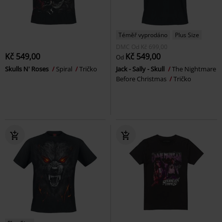
Téměř vyprodáno
Plus Size
DMC
Od
Kč 699,00
Kč 549,00
Kč 549,00
Od
Skulls N' Roses
Spiral
Tričko
Jack - Sally - Skull
The Nightmare
Before Christmas
Tričko