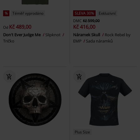
%
Téměř vyprodáno
SLEVA 30%
Exkluzivní
DMC
Kč 599,00
Kč 489,00
Kč 416,00
Od
Don't Ever Judge Me
Slipknot
Náramek Skull
Rock Rebel by
Tričko
EMP
Sada náramků
Plus Size