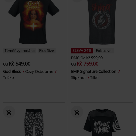
Téměř vyprodáno
Plus Size
SLEVA 24%
Exkluzivní
DMC
Od
Kč 999,00
Kč 549,00
Kč 759,00
Od
Od
God Bless
Ozzy Osbourne
EMP Signature Collection
Tričko
Slipknot
Tílko