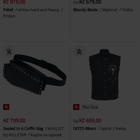
Kč 819,00
Kč 679,00
Od
Páteř
etNox hard and heavy
Bloody Blade
Slipknot
Tričko
Prsten
%
%
Plus Size
Kč 739,00
Kč 659,00
Od
Sealed In A Coffin Bag
KIHILIST
DOTD Bikers
Spiral
Vesta
by KILLSTAR
Kapsa na opasek