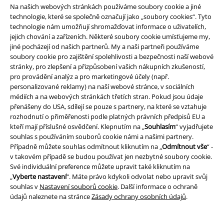
Na našich webových stránkách používáme soubory cookie a jiné
technologie, které se společně označují jako „soubory cookies“. Tyto
technologie nám umožňují shromažďovat informace o uživatelích,
jejich chování a zařízeních. Některé soubory cookie umísťujeme my,
jiné pocházejí od našich partnerů. My a naši partneři používáme
soubory cookie pro zajištění spolehlivosti a bezpečnosti naší webové
stránky, pro zlepšení a přizpůsobení vašich nákupních zkušeností,
pro provádění analýz a pro marketingové účely (např.
personalizované reklamy) na naší webové stránce, v sociálních
médiích a na webových stránkách třetích stran. Pokud jsou údaje
přenášeny do USA, sdílejí se pouze s partnery, na které se vztahuje
rozhodnutí o přiměřenosti podle platných právních předpisů EU a
kteří mají příslušné osvědčení. Klepnutím na „
Souhlasím
“ vyjadřujete
souhlas s používáním souborů cookie námi a našimi partnery.
Případně můžete souhlas odmítnout kliknutím na „
Odmítnout vše
“ -
v takovém případě se budou používat jen nezbytné soubory cookie.
Své individuální preference můžete upravit také kliknutím na
„
Vyberte nastavení
“. Máte právo kdykoli odvolat nebo upravit svůj
souhlas v
Nastavení souborů cookie
. Další informace o ochraně
údajů naleznete na stránce
Zásady ochrany osobních údajů
.