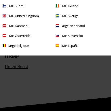
EMP Suomi
EMP Ireland
Nabídky pro vás
EMP United Kingdom
EMP Sverige
Soutěž
EMP Danmark
Large Nederland
Objednejte si dárkový poukaz
EMP Österreich
EMP Slovensko
Large Belgique
EMP España
O EMP
Udržitelnost