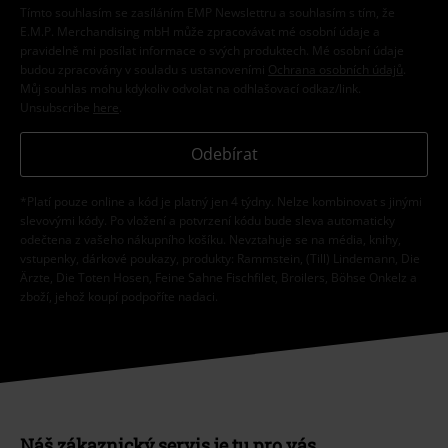
Tímto souhlasím se zasíláním EMP Newslettru a souhlasím s tím, že
E.M.P. Merchandising mbH může zpracovávat mé osobní údaje a
pravidelně mi posílat informace o svých produktech. Mé osobní údaje
budou zpracovány v souladu s ustanoveními
Ochrana osobních údajů
.
Můj souhlas mohu kdykoliv odvolat na odhlašovací odkaz/link.
Unsubscribe
here
.
Odebírat
*Platí pouze online a kód je platný jen 4 týdny. Nelze kombinovat s jinými
slevovými kódy. Po vložení a potvrzení kódu bude sleva automaticky
odečtena z vašeho nákupního košíku. Nevztahuje se na média, knihy,
vstupenky, dárkové poukazy, produkty: Rammstein, (Till) Lindemann, Die
Ärzte, Die Toten Hosen, Feine Sahne Fischfilet, Broilers, Böhse Onkelz a
zboží, jehož koupí podpoříte nadaci.
Náš zákaznický servis je tu pro vás