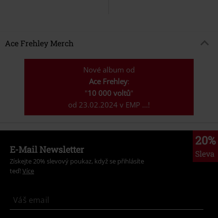
Ace Frehley Merch
Nové album od
Ace Frehley
:
"
10 000 voltů
"
od 23.02.2024 v EMP ...!
20%
E-Mail Newsletter
Sleva
Získejte 20% slevový poukaz, když se přihlásíte
teď!
Více