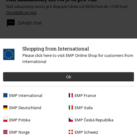
Náš zákaznický servis je k dispozici dnes od 09:00 hod do 17:00 hod.
Dozvědět se více
Zahájit chat
Shopping from International
Zákaznícky servis
Please click here to visit EMP Online Shop for customers from
International
Pomoc / FAQ
Podmínky vracení zboží
Ok
Vrácení zboží
EMP International
EMP France
Všeobecné informace o velikostech
EMP Deutschland
EMP Italia
Zrušit členství v BSC
EMP Polska
EMP Česká Republika
Způsoby platby
EMP Norge
EMP Schweiz