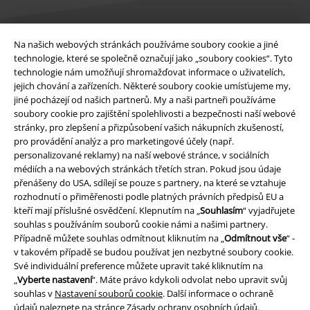
Na našich webových stránkách používáme soubory cookie a jiné
Právní informace
technologie, které se společně označují jako „soubory cookies“. Tyto
technologie nám umožňují shromažďovat informace o uživatelích,
Podmínky
jejich chování a zařízeních. Některé soubory cookie umísťujeme my,
jiné pocházejí od našich partnerů. My a naši partneři používáme
Prohlášení
soubory cookie pro zajištění spolehlivosti a bezpečnosti naší webové
stránky, pro zlepšení a přizpůsobení vašich nákupních zkušeností,
pro provádění analýz a pro marketingové účely (např.
Ochrana osobních údajů
personalizované reklamy) na naší webové stránce, v sociálních
médiích a na webových stránkách třetích stran. Pokud jsou údaje
Likvidace odpadu a ochrana životního prostředí
přenášeny do USA, sdílejí se pouze s partnery, na které se vztahuje
rozhodnutí o přiměřenosti podle platných právních předpisů EU a
Prohlášení o shodě
kteří mají příslušné osvědčení. Klepnutím na „
Souhlasím
“ vyjadřujete
souhlas s používáním souborů cookie námi a našimi partnery.
Informace o přístupnosti
Případně můžete souhlas odmítnout kliknutím na „
Odmítnout vše
“ -
v takovém případě se budou používat jen nezbytné soubory cookie.
Své individuální preference můžete upravit také kliknutím na
Nastavení souborů cookie
„
Vyberte nastavení
“. Máte právo kdykoli odvolat nebo upravit svůj
souhlas v
Nastavení souborů cookie
. Další informace o ochraně
Odstoupení od smlouvy
údajů naleznete na stránce
Zásady ochrany osobních údajů
.