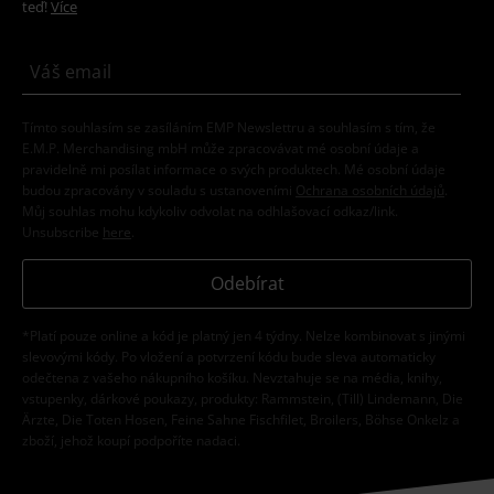
teď!
Více
Tímto souhlasím se zasíláním EMP Newslettru a souhlasím s tím, že
E.M.P. Merchandising mbH může zpracovávat mé osobní údaje a
pravidelně mi posílat informace o svých produktech. Mé osobní údaje
budou zpracovány v souladu s ustanoveními
Ochrana osobních údajů
.
Můj souhlas mohu kdykoliv odvolat na odhlašovací odkaz/link.
Unsubscribe
here
.
Odebírat
*Platí pouze online a kód je platný jen 4 týdny. Nelze kombinovat s jinými
slevovými kódy. Po vložení a potvrzení kódu bude sleva automaticky
odečtena z vašeho nákupního košíku. Nevztahuje se na média, knihy,
vstupenky, dárkové poukazy, produkty: Rammstein, (Till) Lindemann, Die
Ärzte, Die Toten Hosen, Feine Sahne Fischfilet, Broilers, Böhse Onkelz a
zboží, jehož koupí podpoříte nadaci.