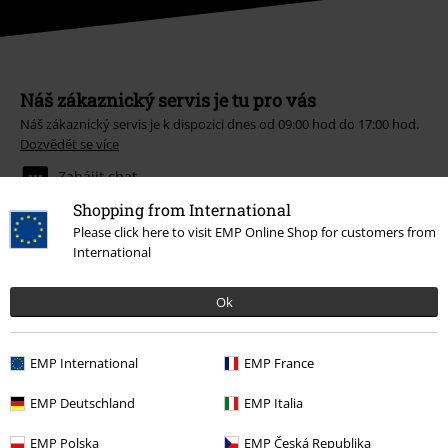
Náš zákaznický servis je tu pro vás
Náš zákaznický servis je k dispozici dnes od 09:00 hod do 17:00 hod.
Dozvědět se více
Zahájit chat
Shopping from International
Please click here to visit EMP Online Shop for customers from
International
Zákaznícky servis
Ok
Pomoc / FAQ
Podmínky vracení zboží
EMP International
EMP France
Vrácení zboží
EMP Deutschland
EMP Italia
Všeobecné informace o velikostech
EMP Polska
EMP Česká Republika