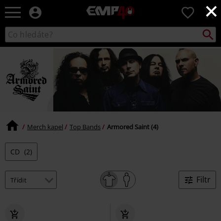
×
EMP
0
-
Hudba,
Vyhled
Katalog
TV
vyhledávání
filmy
&
seriály,
Merch
pro
hráče,
Alternativní
móda
Merch kapel
Top Bands
Armored Saint (4)
CD
(2)
Filtr