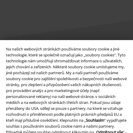
Na našich webových stránkách používáme soubory cookie a jiné
Právní informace
technologie, které se společně označují jako „soubory cookies“. Tyto
technologie nám umožňují shromažďovat informace o uživatelích,
Podmínky
jejich chování a zařízeních. Některé soubory cookie umísťujeme my,
jiné pocházejí od našich partnerů. My a naši partneři používáme
soubory cookie pro zajištění spolehlivosti a bezpečnosti naší webové
Prohlášení
stránky, pro zlepšení a přizpůsobení vašich nákupních zkušeností,
pro provádění analýz a pro marketingové účely (např.
Ochrana osobních údajů
personalizované reklamy) na naší webové stránce, v sociálních
médiích a na webových stránkách třetích stran. Pokud jsou údaje
Likvidace odpadu a ochrana životního prostředí
přenášeny do USA, sdílejí se pouze s partnery, na které se vztahuje
rozhodnutí o přiměřenosti podle platných právních předpisů EU a
Prohlášení o shodě
kteří mají příslušné osvědčení. Klepnutím na „
Souhlasím
“ vyjadřujete
souhlas s používáním souborů cookie námi a našimi partnery.
Případně můžete souhlas odmítnout kliknutím na „
Odmítnout vše
“ -
Informace o přístupnosti