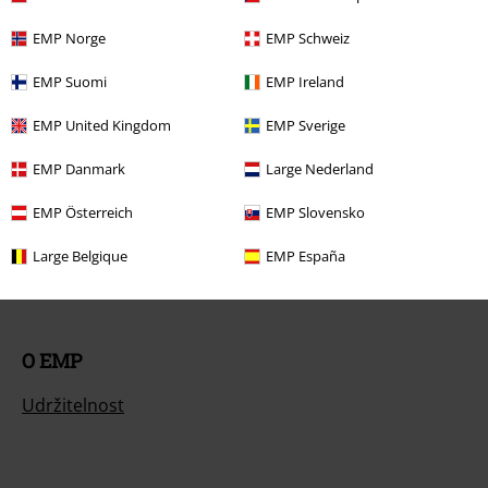
Zrušit členství v BSC
EMP Norge
EMP Schweiz
Způsoby platby
EMP Suomi
EMP Ireland
EMP United Kingdom
EMP Sverige
Nabídky pro vás
EMP Danmark
Large Nederland
EMP Österreich
EMP Slovensko
Soutěž
Large Belgique
EMP España
Objednejte si dárkový poukaz
O EMP
Udržitelnost