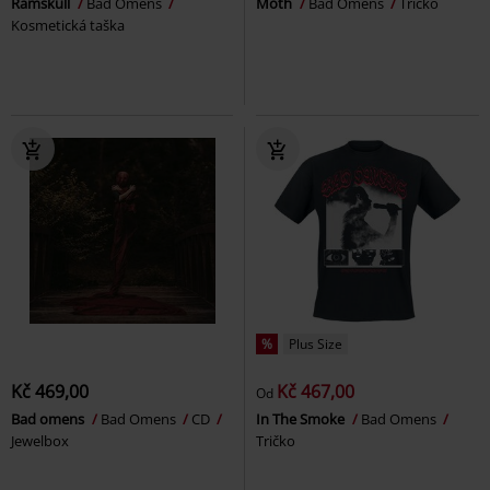
Ramskull
Bad Omens
Moth
Bad Omens
Tričko
Kosmetická taška
%
Plus Size
Kč 469,00
Kč 467,00
Od
Bad omens
Bad Omens
CD
In The Smoke
Bad Omens
Jewelbox
Tričko