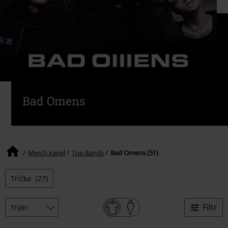
Bad Omens
Merch kapel
Top Bands
Bad Omens (51)
Trička
(27)
Filtr