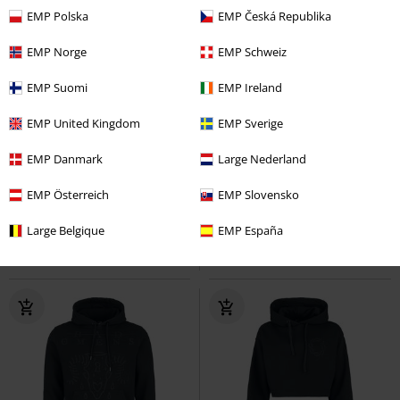
EMP Polska
EMP Česká Republika
EMP Norge
EMP Schweiz
EMP Suomi
EMP Ireland
EMP United Kingdom
EMP Sverige
Plus Size
Exkluzivní
Plus Size
EMP Danmark
Large Nederland
Kč 679,00
Kč 599,00
Od
Od
Goth
Bad Omens
Tričko
Dark Planet
Bad Omens
Tričko
EMP Österreich
EMP Slovensko
Large Belgique
EMP España