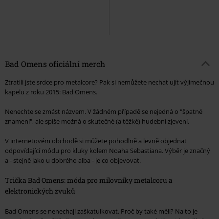
Bad Omens oficiální merch
Ztratili jste srdce pro metalcore? Pak si nemůžete nechat ujít výjimečnou
kapelu z roku 2015: Bad Omens.
Nenechte se zmást názvem. V žádném případě se nejedná o "špatné
znamení", ale spíše možná o skutečné (a těžké) hudební zjevení.
V internetovém obchodě si můžete pohodlně a levně objednat
odpovídající módu pro kluky kolem Noaha Sebastiana. Výběr je značný
a - stejně jako u dobrého alba - je co objevovat.
Trička Bad Omens: móda pro milovníky metalcoru a
elektronických zvuků
Bad Omens se nenechají zaškatulkovat. Proč by také měli? Na to je