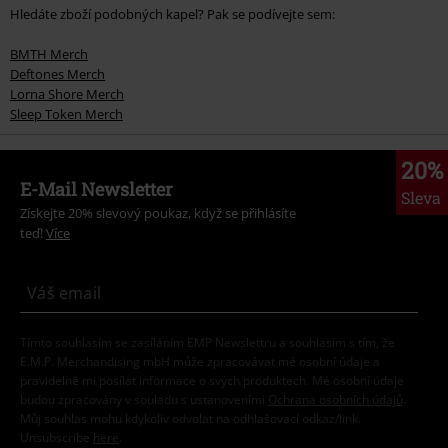
Hledáte zboží podobných kapel? Pak se podívejte sem:
BMTH Merch
Deftones Merch
Lorna Shore Merch
Sleep Token Merch
20%
E-Mail Newsletter
Sleva
Získejte 20% slevový poukaz, když se přihlásíte
teď!
Více
Tímto souhlasím se zasíláním EMP Newslettru a souhlasím s tím, že
E.M.P. Merchandising mbH může zpracovávat mé osobní údaje a
pravidelně mi posílat informace o svých produktech. Mé osobní údaje
budou zpracovány v souladu s ustanoveními
Ochrana osobních údajů
.
Můj souhlas mohu kdykoliv odvolat na odhlašovací odkaz/link.
Unsubscribe
here
.