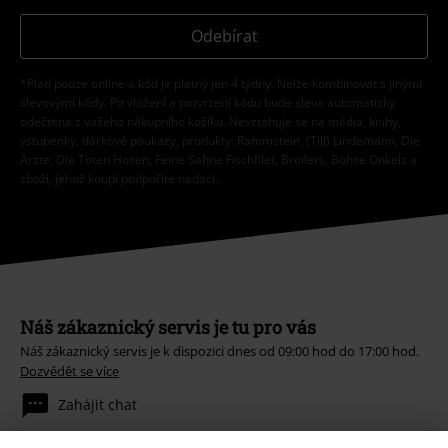
Odebírat
*Platí pouze online a kód je platný jen 4 týdny. Nelze kombinovat s jinými
slevovými kódy. Po vložení a potvrzení kódu bude sleva automaticky
odečtena z vašeho nákupního košíku. Nevztahuje se na média, knihy,
vstupenky, dárkové poukazy, produkty: Rammstein, (Till) Lindemann, Die
Ärzte, Die Toten Hosen, Feine Sahne Fischfilet, Broilers, Böhse Onkelz a
zboží, jehož koupí podpoříte nadaci.
Náš zákaznický servis je tu pro vás
Náš zákaznický servis je k dispozici dnes od 09:00 hod do 17:00 hod.
Dozvědět se více
Zahájit chat