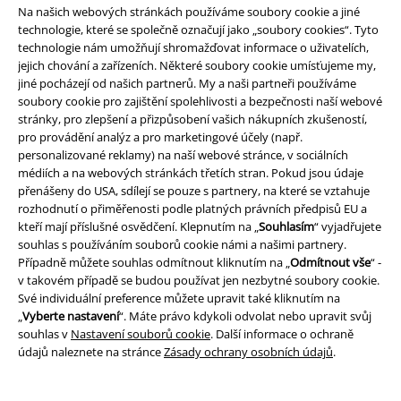
Na našich webových stránkách používáme soubory cookie a jiné
technologie, které se společně označují jako „soubory cookies“. Tyto
Zákaznícky servis
technologie nám umožňují shromažďovat informace o uživatelích,
jejich chování a zařízeních. Některé soubory cookie umísťujeme my,
Pomoc / FAQ
jiné pocházejí od našich partnerů. My a naši partneři používáme
soubory cookie pro zajištění spolehlivosti a bezpečnosti naší webové
Podmínky vracení zboží
stránky, pro zlepšení a přizpůsobení vašich nákupních zkušeností,
pro provádění analýz a pro marketingové účely (např.
Vrácení zboží
personalizované reklamy) na naší webové stránce, v sociálních
médiích a na webových stránkách třetích stran. Pokud jsou údaje
Všeobecné informace o velikostech
přenášeny do USA, sdílejí se pouze s partnery, na které se vztahuje
rozhodnutí o přiměřenosti podle platných právních předpisů EU a
Zrušit členství v BSC
kteří mají příslušné osvědčení. Klepnutím na „
Souhlasím
“ vyjadřujete
souhlas s používáním souborů cookie námi a našimi partnery.
Způsoby platby
Případně můžete souhlas odmítnout kliknutím na „
Odmítnout vše
“ -
v takovém případě se budou používat jen nezbytné soubory cookie.
Své individuální preference můžete upravit také kliknutím na
„
Vyberte nastavení
“. Máte právo kdykoli odvolat nebo upravit svůj
souhlas v
Nastavení souborů cookie
. Další informace o ochraně
Nabídky pro vás
údajů naleznete na stránce
Zásady ochrany osobních údajů
.
Soutěž