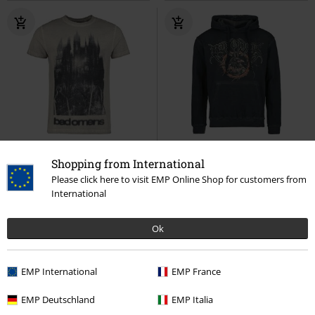
Exkluzivní
Plus Size
Exkluzivní
Shopping from International
Kč 679,00
Kč 1.629,00
Please click here to visit EMP Online Shop for customers from
Od
International
Castle
Bad Omens
Tričko
Draugr
Bad Omens
Mikina s
kapucí
Ok
EMP International
EMP France
EMP Deutschland
EMP Italia