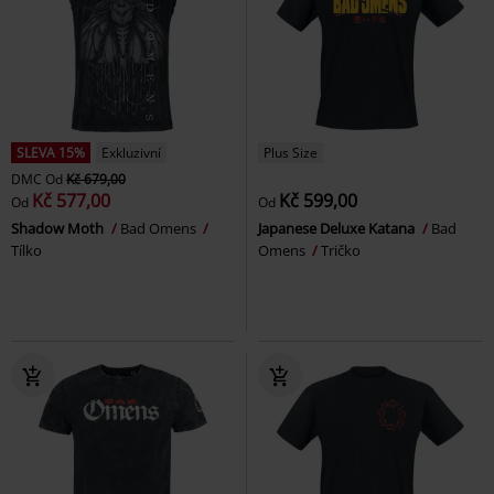
SLEVA 15%
Exkluzivní
Plus Size
DMC
Od
Kč 679,00
Kč 577,00
Kč 599,00
Od
Od
Shadow Moth
Bad Omens
Japanese Deluxe Katana
Bad
Tílko
Omens
Tričko