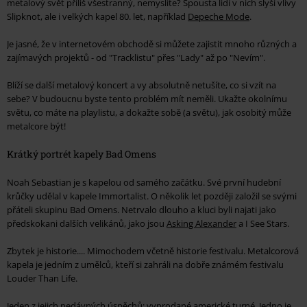
metalový svět příliš všestranný, nemyslíte? Spousta lidí v nich slyší vlivy
Slipknot, ale i velkých kapel 80. let, například
Depeche Mode
.
Je jasné, že v internetovém obchodě si můžete zajistit mnoho různých a
zajímavých projektů - od "Tracklistu" přes "Lady" až po "Nevím".
Blíží se další metalový koncert a vy absolutně netušíte, co si vzít na
sebe? V budoucnu byste tento problém mít neměli. Ukažte okolnímu
světu, co máte na playlistu, a dokažte sobě (a světu), jak osobitý může
metalcore být!
Krátký portrét kapely Bad Omens
Noah Sebastian je s kapelou od samého začátku. Své první hudební
krůčky udělal v kapele Immortalist. O několik let později založil se svými
přáteli skupinu Bad Omens. Netrvalo dlouho a kluci byli najati jako
předskokani dalších velikánů, jako jsou
Asking Alexander
a I See Stars.
Zbytek je historie.... Mimochodem včetně historie festivalu. Metalcorová
kapela je jedním z umělců, kteří si zahráli na dobře známém festivalu
Louder Than Life.
Jeden z jejich nedávných úspěchů: vyprodané americké turné. Jedno je