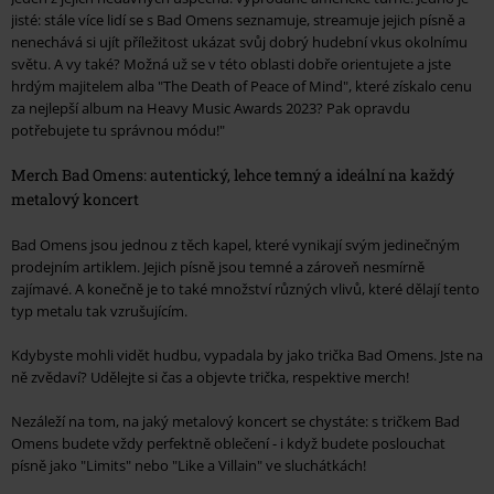
jisté: stále více lidí se s Bad Omens seznamuje, streamuje jejich písně a
nenechává si ujít příležitost ukázat svůj dobrý hudební vkus okolnímu
světu. A vy také? Možná už se v této oblasti dobře orientujete a jste
hrdým majitelem alba "The Death of Peace of Mind", které získalo cenu
za nejlepší album na Heavy Music Awards 2023? Pak opravdu
potřebujete tu správnou módu!"
Merch Bad Omens: autentický, lehce temný a ideální na každý
metalový koncert
Bad Omens jsou jednou z těch kapel, které vynikají svým jedinečným
prodejním artiklem. Jejich písně jsou temné a zároveň nesmírně
zajímavé. A konečně je to také množství různých vlivů, které dělají tento
typ metalu tak vzrušujícím.
Kdybyste mohli vidět hudbu, vypadala by jako trička Bad Omens. Jste na
ně zvědaví? Udělejte si čas a objevte trička, respektive merch!
Nezáleží na tom, na jaký metalový koncert se chystáte: s tričkem Bad
Omens budete vždy perfektně oblečení - i když budete poslouchat
písně jako "Limits" nebo "Like a Villain" ve sluchátkách!