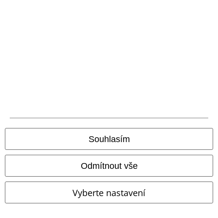
Objednejte si dárkový poukaz
O EMP
Udržitelnost
Souhlasím
Odmítnout vše
Staňte se součástí komunity!
Vyberte nastavení