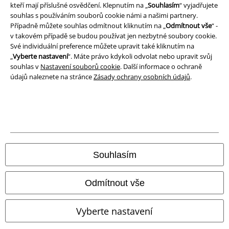
kteří mají příslušné osvědčení. Klepnutím na „
Souhlasím
“ vyjadřujete
Prohlášení o shodě
souhlas s používáním souborů cookie námi a našimi partnery.
Případně můžete souhlas odmítnout kliknutím na „
Odmítnout vše
“ -
Informace o přístupnosti
v takovém případě se budou používat jen nezbytné soubory cookie.
Své individuální preference můžete upravit také kliknutím na
Nastavení souborů cookie
„
Vyberte nastavení
“. Máte právo kdykoli odvolat nebo upravit svůj
souhlas v
Nastavení souborů cookie
. Další informace o ochraně
údajů naleznete na stránce
Zásady ochrany osobních údajů
.
Odstoupení od smlouvy
Všechny ceny jsou včetně DPH, bez
poštovného a balného
© 1986-2026 EMP Merchandising
Souhlasím
Naše online obchody
Odmítnout vše
EMP International
Vyberte nastavení
EMP France
EMP Deutschland