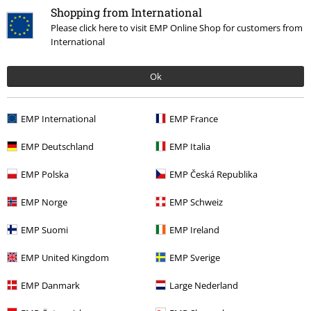
Shopping from International
Ärzte, Die Toten Hosen, Feine Sahne Fischfilet, Broilers, Böhse Onkelz a
zboží, jehož koupí podpoříte nadaci.
Please click here to visit EMP Online Shop for customers from
International
Ok
EMP International
EMP France
Náš zákaznický servis je tu pro vás
Znovu dostupné: Pondělí od 09:00 do 17:00.
Dozvědět se více
EMP Deutschland
EMP Italia
Zahájit chat
EMP Polska
EMP Česká Republika
EMP Norge
EMP Schweiz
EMP Suomi
EMP Ireland
Zákaznícky servis
EMP United Kingdom
EMP Sverige
Pomoc / FAQ
EMP Danmark
Large Nederland
Podmínky vracení zboží