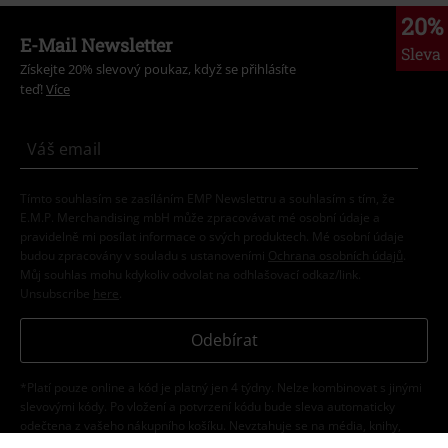
20%
E-Mail Newsletter
Sleva
Získejte 20% slevový poukaz, když se přihlásíte
teď!
Více
Tímto souhlasím se zasíláním EMP Newslettru a souhlasím s tím, že
E.M.P. Merchandising mbH může zpracovávat mé osobní údaje a
pravidelně mi posílat informace o svých produktech. Mé osobní údaje
budou zpracovány v souladu s ustanoveními
Ochrana osobních údajů
.
Můj souhlas mohu kdykoliv odvolat na odhlašovací odkaz/link.
Unsubscribe
here
.
Odebírat
*Platí pouze online a kód je platný jen 4 týdny. Nelze kombinovat s jinými
slevovými kódy. Po vložení a potvrzení kódu bude sleva automaticky
odečtena z vašeho nákupního košíku. Nevztahuje se na média, knihy,
vstupenky, dárkové poukazy, produkty: Rammstein, (Till) Lindemann, Die