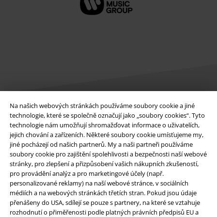
Na našich webových stránkách používáme soubory cookie a jiné
technologie, které se společně označují jako „soubory cookies“. Tyto
Právní informace
technologie nám umožňují shromažďovat informace o uživatelích,
jejich chování a zařízeních. Některé soubory cookie umísťujeme my,
Podmínky
jiné pocházejí od našich partnerů. My a naši partneři používáme
soubory cookie pro zajištění spolehlivosti a bezpečnosti naší webové
Prohlášení
stránky, pro zlepšení a přizpůsobení vašich nákupních zkušeností,
pro provádění analýz a pro marketingové účely (např.
Ochrana osobních údajů
personalizované reklamy) na naší webové stránce, v sociálních
médiích a na webových stránkách třetích stran. Pokud jsou údaje
přenášeny do USA, sdílejí se pouze s partnery, na které se vztahuje
Likvidace odpadu a ochrana životního prostředí
rozhodnutí o přiměřenosti podle platných právních předpisů EU a