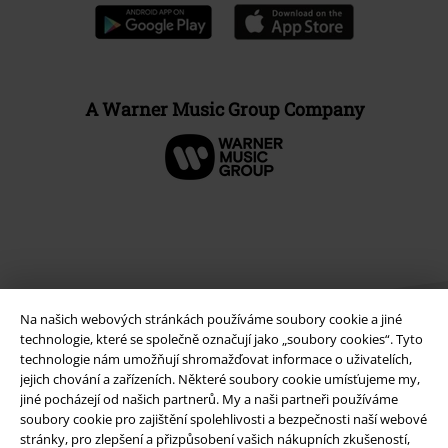
A Warner Music Group Company
Na našich webových stránkách používáme soubory cookie a jiné
technologie, které se společně označují jako „soubory cookies“. Tyto
technologie nám umožňují shromažďovat informace o uživatelích,
jejich chování a zařízeních. Některé soubory cookie umísťujeme my,
Právní informace
jiné pocházejí od našich partnerů. My a naši partneři používáme
soubory cookie pro zajištění spolehlivosti a bezpečnosti naší webové
Podmínky
stránky, pro zlepšení a přizpůsobení vašich nákupních zkušeností,