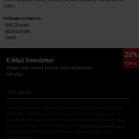
vyléčit.
Podívejte se také na:
-
Bolt Thrower
-
Morbid Angel
-
Death
20%
E-Mail Newsletter
Sleva
Získejte 20% slevový poukaz, když se přihlásíte
teď!
Více
Tímto souhlasím se zasíláním EMP Newslettru a souhlasím s tím, že
E.M.P. Merchandising mbH může zpracovávat mé osobní údaje a
pravidelně mi posílat informace o svých produktech. Mé osobní údaje
budou zpracovány v souladu s ustanoveními
Ochrana osobních údajů
.
Můj souhlas mohu kdykoliv odvolat na odhlašovací odkaz/link.
Unsubscribe
here
.