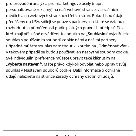
pro provádění analýz a pro marketingové účely (např.
Prohlášení
personalizované reklamy) na naší webové stránce, v sociálních
médiích a na webových stránkách třetích stran. Pokud jsou údaje
přenášeny do USA, sdílejí se pouze s partnery, na které se vztahuje
Ochrana osobních údajů
rozhodnutí o přiměřenosti podle platných právních předpisů EU a
kteří mají příslušné osvědčení. Klepnutím na „
Souhlasím
“ vyjadřujete
Likvidace odpadu a ochrana životního prostředí
souhlas s používáním souborů cookie námi a našimi partnery.
Případně můžete souhlas odmítnout kliknutím na „
Odmítnout vše
“ -
Prohlášení o shodě
v takovém případě se budou používat jen nezbytné soubory cookie.
Své individuální preference můžete upravit také kliknutím na
Informace o přístupnosti
„
Vyberte nastavení
“. Máte právo kdykoli odvolat nebo upravit svůj
souhlas v
Nastavení souborů cookie
. Další informace o ochraně
údajů naleznete na stránce
Zásady ochrany osobních údajů
.
Nastavení souborů cookie
Odstoupení od smlouvy
Všechny ceny jsou včetně DPH, bez
poštovného a balného
© 1986-2026 EMP Merchandising