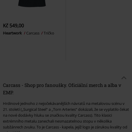
Kč 549,00
Heartwork
Carcass
Tričko
Carcass - Shop pro fanoušky. Oficiální merch a alba v
EMP.
Hrdinové jednoho z nejočekávanějších návratů na metalovou scénu v
21. století („Surgical Steel“ a „Torn Arteries“ dokázali, že se vyplatilo čekat
na nové dodávky hluku se značkou kvality Carcass). Tito klasici
extrémního metalu zanechali nesmazatelnou stopu v několika
subžánrech zvuku. To je Carcass - kapela, jejíž logo je zárukou kvality od