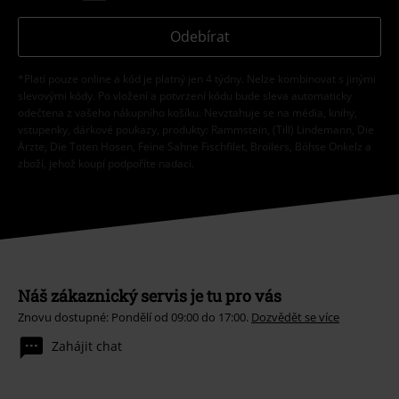
Odebírat
*Platí pouze online a kód je platný jen 4 týdny. Nelze kombinovat s jinými
slevovými kódy. Po vložení a potvrzení kódu bude sleva automaticky
odečtena z vašeho nákupního košíku. Nevztahuje se na média, knihy,
vstupenky, dárkové poukazy, produkty: Rammstein, (Till) Lindemann, Die
Ärzte, Die Toten Hosen, Feine Sahne Fischfilet, Broilers, Böhse Onkelz a
zboží, jehož koupí podpoříte nadaci.
Náš zákaznický servis je tu pro vás
Znovu dostupné: Pondělí od 09:00 do 17:00.
Dozvědět se více
Zahájit chat