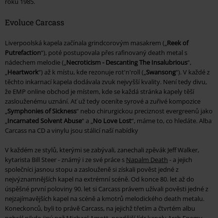
roku 1985.
Evoluce Carcass
Liverpoolská kapela začínala grindcorovým masakrem („
Reek of
Putrefaction
“), poté postupovala přes rafinovaný death metal s
nádechem melodie („
Necroticism - Descanting The Insalubrious
“,
„
Heartwork
“) až k místu, kde rezonuje rot'n'roll („
Swansong
“). V každé z
těchto inkarnací kapela dodávala zvuk nejvyšší kvality. Není tedy divu,
že EMP online obchod je místem, kde se každá stránka kapely těší
zaslouženému uznání. Ať už tedy oceníte syrové a zuřivé kompozice
„
Symphonies of Sickness
“ nebo chirurgickou preciznost evergreenů jako
„
Incarnated Solvent Abuse
“ a „
No Love Lost
“, máme to, co hledáte. Alba
Carcass na CD a vinylu jsou stálicí naší nabídky
V každém ze stylů, kterými se zabývali, zanechali zpěvák Jeff Walker,
kytarista Bill Steer - známý i ze své práce s
Napalm Death
- a jejich
společníci jasnou stopu a zaslouženě si získali pověst jedné z
nejvýznamnějších kapel na extrémní scéně. Od konce 80. let až do
úspěšné první poloviny 90. let si Carcass právem užívali pověsti jedné z
nejzajímavějších kapel na scéně a kmotrů melodického death metalu.
Koneckonců, byli to právě Carcass, na jejichž třetím a čtvrtém albu
nehrál nikdo jiný než Michael Amott, pozdější lídr kapely
Arch Enemy
.