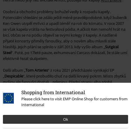
Osobní a obchodní problémy bohužel vedly k rozpadu kapely.
Potenciální shledání se zdálo ještě méně pravděpodobné, když bubeník
Ken Owen utrpěl mrtvici a upadl téměř na rok do kómatu. V roce 2007
se však kapela vrátila na festivalová pódia. A ačkoli Ken nemohl hrát na
bicí, občas se na pódiu objevil se svými kolegy z kapely. A nadšeně
přijaté koncerty přiměly fanoušky, aby o novém albu mluvili stále
hlasitěji. Jejich přání se splnilo v září 2013, kdy vyšlo album „
Sutgical
Steel
“. Poté, po 17leté pauze, exhumovaní Carcass dokázali, že stále umí
efektivně řezat skalpelem.
Další album „
Torn Arteries
“ z roku 2021 předcházelo vynikající EP
„
Despicable
“, které probudilo chuť na další krvavý pokrm. Místo zbytků
mršiny ale fanoušci dostali... zeleninu. Přední stranu alba zdobil
neuvěřitelný obal od polského umělce Zbigniewa M. Bielaka (známého
Shopping from International
mimo jiné i svou tvorbou pro Ghost, Paradise Lost a Darkthrone). To ale
Please click here to visit EMP Online Shop for customers from
nebyla jediná věc, která zajistila, že se album setkalo s více než vřelým
International
přijetím. Angličané opět předvedli sadu skladeb, které úspěšně odkazují
na zlatou éru kapely.
Ok
Alba Carcass na CD a vinylu