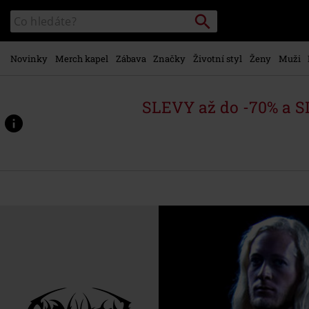
Přejít k
Vyhledávání
Katalog
hlavnímu
vyhledávání
obsahu
Novinky
Merch kapel
Zábava
Značky
Životní styl
Ženy
Muži
SLEVY až do -70% a 