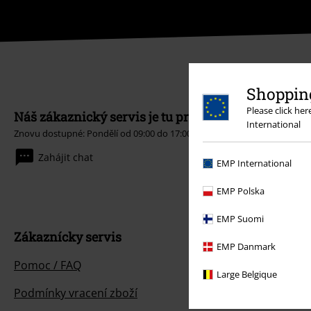
Shopping
Please click he
Náš zákaznický servis je tu pro vás
International
Znovu dostupné: Pondělí od 09:00 do 17:00.
Dozvědět se více
Zahájit chat
EMP International
EMP Polska
EMP Suomi
Zákaznícky servis
EMP Danmark
Pomoc / FAQ
Large Belgique
Podmínky vracení zboží