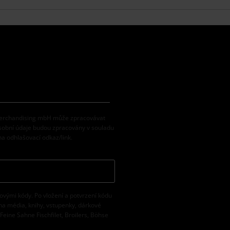
 Merchandising mbH může zpracovávat
osobní údaje budou zpracovány v souladu
na odhlašovací odkaz/link.
vovými kódy. Po vložení a potvrzení kódu
na média, knihy, vstupenky, dárkové
eine Sahne Fischfilet, Broilers, Böhse