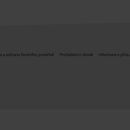
u a ochrana životního prostředí
Prohlášení o shodě
Informace o příst