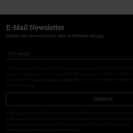
E-Mail Newsletter
Získejte 20% slevový poukaz, když se přihlásíte teď!
Více
Tímto souhlasím se zasíláním EMP Newslettru a souhlasím s tím, že E.M.P.
mé osobní údaje a pravidelně mi posílat informace o svých produktech. Mé 
s ustanoveními
Ochrana osobních údajů
. Můj souhlas mohu kdykoliv odvolat 
Unsubscribe
here
.
Odebírat
*Platí pouze online a kód je platný jen 4 týdny. Nelze kombinovat s jinými sle
bude sleva automaticky odečtena z vašeho nákupního košíku. Nevztahuje se 
poukazy, produkty: Rammstein, (Till) Lindemann, Die Ärzte, Die Toten Hosen, F
Onkelz a zboží, jehož koupí podpoříte nadaci.