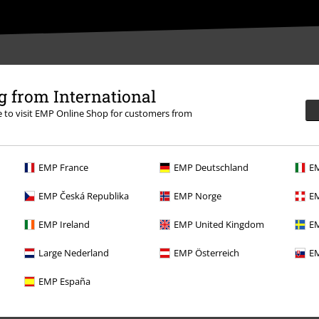
 from International
re to visit EMP Online Shop for customers from
EMP France
EMP Deutschland
EM
EMP Česká Republika
EMP Norge
EM
EMP Ireland
EMP United Kingdom
EM
Nabídky pro vás
Large Nederland
EMP Österreich
EM
Soutěž
EMP España
Objednejte si dárkový poukaz