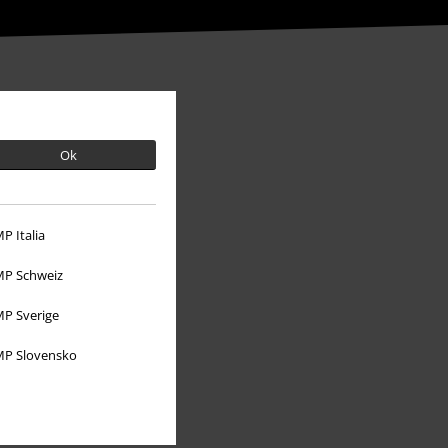
Ok
P Italia
P Schweiz
P Sverige
O EMP
P Slovensko
Udržitelnost