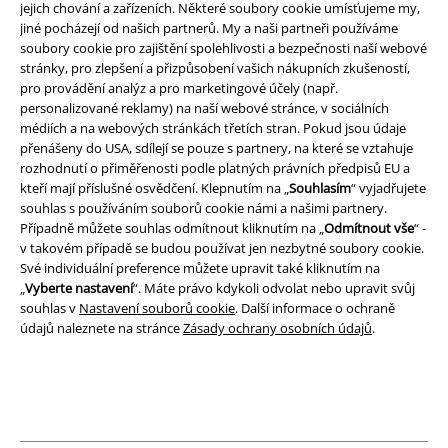
jejich chování a zařízeních. Některé soubory cookie umísťujeme my,
Podmínky
jiné pocházejí od našich partnerů. My a naši partneři používáme
soubory cookie pro zajištění spolehlivosti a bezpečnosti naší webové
Prohlášení
stránky, pro zlepšení a přizpůsobení vašich nákupních zkušeností,
pro provádění analýz a pro marketingové účely (např.
personalizované reklamy) na naší webové stránce, v sociálních
Ochrana osobních údajů
médiích a na webových stránkách třetích stran. Pokud jsou údaje
přenášeny do USA, sdílejí se pouze s partnery, na které se vztahuje
Likvidace odpadu a ochrana životního prostředí
rozhodnutí o přiměřenosti podle platných právních předpisů EU a
kteří mají příslušné osvědčení. Klepnutím na „
Souhlasím
“ vyjadřujete
Prohlášení o shodě
souhlas s používáním souborů cookie námi a našimi partnery.
Případně můžete souhlas odmítnout kliknutím na „
Odmítnout vše
“ -
Informace o přístupnosti
v takovém případě se budou používat jen nezbytné soubory cookie.
Své individuální preference můžete upravit také kliknutím na
„
Vyberte nastavení
“. Máte právo kdykoli odvolat nebo upravit svůj
Nastavení souborů cookie
souhlas v
Nastavení souborů cookie
. Další informace o ochraně
údajů naleznete na stránce
Zásady ochrany osobních údajů
.
Odstoupení od smlouvy
Všechny ceny jsou včetně DPH, bez
poštovného a balného
© 1986-2026 EMP Merchandising