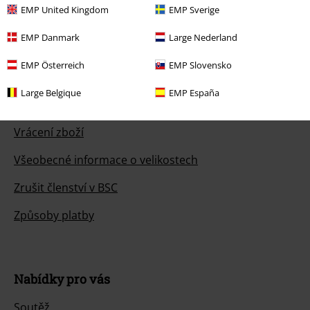
EMP United Kingdom
EMP Sverige
EMP Danmark
Large Nederland
Zákaznícky servis
EMP Österreich
EMP Slovensko
Pomoc / FAQ
Large Belgique
EMP España
Podmínky vracení zboží
Vrácení zboží
Všeobecné informace o velikostech
Zrušit členství v BSC
Způsoby platby
Nabídky pro vás
Soutěž