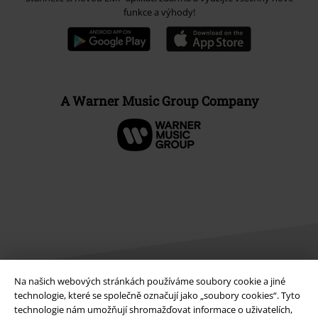
funkce a výhody!
A Warner Music Group Company
Na našich webových stránkách používáme soubory cookie a jiné
technologie, které se společně označují jako „soubory cookies“. Tyto
Právní informace
technologie nám umožňují shromažďovat informace o uživatelích,