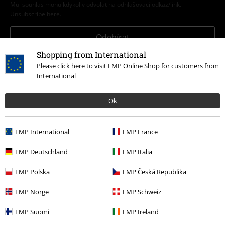
Můj souhlas mohu kdykoliv odvolat na odhlašovací odkaz/link.
Unsubscribe
here
.
Odebírat
Shopping from International
*Platí pouze online a kód je platný jen 4 týdny. Nelze kombinovat s jinými
Please click here to visit EMP Online Shop for customers from
slevovými kódy. Po vložení a potvrzení kódu bude sleva automaticky
International
odečtena z vašeho nákupního košíku. Nevztahuje se na média, knihy,
vstupenky, dárkové poukazy, produkty: Rammstein, (Till) Lindemann, Die
Ärzte, Die Toten Hosen, Feine Sahne Fischfilet, Broilers, Böhse Onkelz a
Ok
zboží, jehož koupí podpoříte nadaci.
EMP International
EMP France
EMP Deutschland
EMP Italia
EMP Polska
EMP Česká Republika
Náš zákaznický servis je tu pro vás
EMP Norge
EMP Schweiz
Dnes jsme k dispozici: do 17:00 hod.
Dozvědět se více
EMP Suomi
EMP Ireland
Zahájit chat