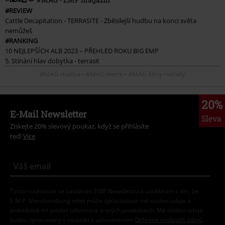
#REVIEW
Cattle Decapitation - TERRASITE - Zběsilejší hudbu na konci světa
nemůžeš
#RANKING
10 NEJLEPŠÍCH ALB 2023 – PŘEHLED ROKU BIG EMP
5. Stínání hlav dobytka - terrasit
#MAG Hudba • #MAG Herní • #MAG filmy+seriály
20%
E-Mail Newsletter
Sleva
Získejte 20% slevový poukaz, když se přihlásíte
teď!
Více
Tímto souhlasím se zasíláním EMP Newslettru a souhlasím s tím, že
E.M.P. Merchandising mbH může zpracovávat mé osobní údaje a
pravidelně mi posílat informace o svých produktech. Mé osobní údaje
budou zpracovány v souladu s ustanoveními
Ochrana osobních údajů
.