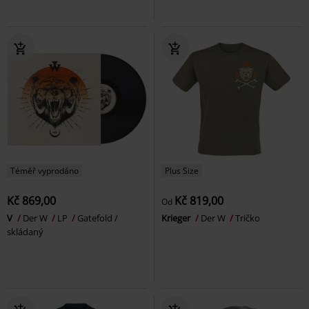
Téměř vyprodáno
Plus Size
Kč 869,00
Kč 819,00
Od
V
Der W
LP
Gatefold /
Krieger
Der W
Tričko
skládaný