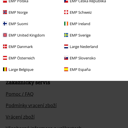
EMP Polska
EMP Česká Republika
EMP Norge
EMP Schweiz
EMP Suomi
EMP Ireland
Náš zákaznický servis je tu pro vás
EMP United Kingdom
EMP Sverige
Náš zákaznický servis je k dispozici dnes od 09:00 hod do 17:00 hod.
Dozvědět se více
EMP Danmark
Large Nederland
Zahájit chat
EMP Österreich
EMP Slovensko
Large Belgique
EMP España
Zákaznícky servis
Pomoc / FAQ
Podmínky vracení zboží
Vrácení zboží