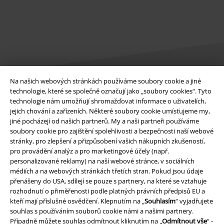
Na našich webových stránkách používáme soubory cookie a jiné
technologie, které se společně označují jako „soubory cookies“. Tyto
Právní informace
technologie nám umožňují shromažďovat informace o uživatelích,
jejich chování a zařízeních. Některé soubory cookie umísťujeme my,
Podmínky
jiné pocházejí od našich partnerů. My a naši partneři používáme
soubory cookie pro zajištění spolehlivosti a bezpečnosti naší webové
stránky, pro zlepšení a přizpůsobení vašich nákupních zkušeností,
Prohlášení
pro provádění analýz a pro marketingové účely (např.
personalizované reklamy) na naší webové stránce, v sociálních
Ochrana osobních údajů
médiích a na webových stránkách třetích stran. Pokud jsou údaje
přenášeny do USA, sdílejí se pouze s partnery, na které se vztahuje
Likvidace odpadu a ochrana životního prostředí
rozhodnutí o přiměřenosti podle platných právních předpisů EU a
kteří mají příslušné osvědčení. Klepnutím na „
Souhlasím
“ vyjadřujete
Prohlášení o shodě
souhlas s používáním souborů cookie námi a našimi partnery.
Případně můžete souhlas odmítnout kliknutím na „
Odmítnout vše
“ -