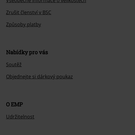
Všeobecné informace o velikostech
Zrušit členství v BSC
Způsoby platby
Nabídky pro vás
Soutěž
Objednejte si dárkový poukaz
O EMP
Udržitelnost