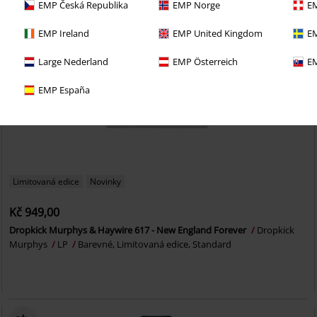
EMP Česká Republika
EMP Norge
EM
EMP Ireland
EMP United Kingdom
EM
Large Nederland
EMP Österreich
EM
EMP España
Limitovaná edice
Novinky
Kč 949,00
Dropkick Murphys & Haywire 617 - New England Forever
Dropkick
Murphys
LP
Barevné, Limitovaná edice, Standard