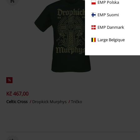
EMP Polska
EMP Suomi
EMP Danmark
Large Belgique
%
Kč 467,00
Celtic Cross
Dropkick Murphys
Tričko