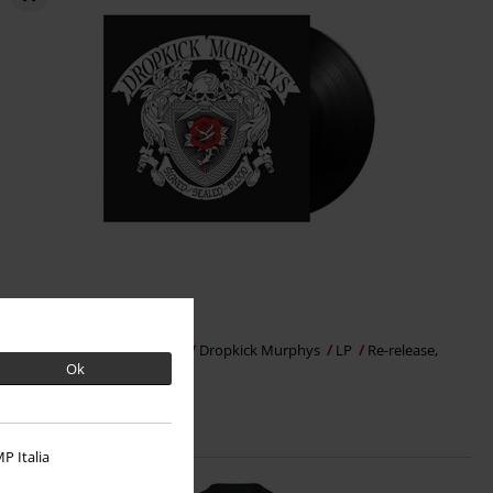
Kč 789,00
Signed and sealed in blood
Dropkick Murphys
LP
Re-release,
Ok
Standard
P Italia