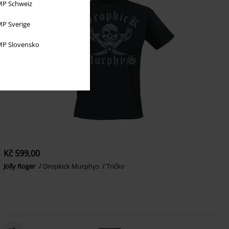
P Schweiz
P Sverige
P Slovensko
Kč 599,00
Jolly Roger
Dropkick Murphys
Tričko