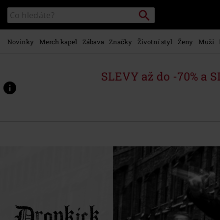
Přejít k
Vyhledávání
Katalog
hlavnímu
vyhledávání
obsahu
Novinky
Merch kapel
Zábava
Značky
Životní styl
Ženy
Muži
SLEVY až do -70% a 