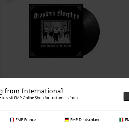
Kč 709,00
 from International
The meanest of times
Dropkick Murphys
LP
Re-release, Standard
re to visit EMP Online Shop for customers from
EMP France
EMP Deutschland
EM