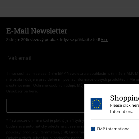
E-Mail Newsletter
Získejte 20% slevový poukaz, když se přihlásíte teď!
Více
Tímto souhlasím se zasíláním EMP Newslettru a souhlasím s tím, že E.M.P.
mé osobní údaje a pravidelně mi posílat informace o svých produktech. Mé 
s ustanoveními
Ochrana osobních údajů
. Můj souhlas mohu kdykoliv odvolat 
Unsubscribe
here
.
Shopping
Odebírat
Please click he
International
*Platí pouze online a kód je platný jen 4 týdny. Nelze kombinovat s jinými sle
bude sleva automaticky odečtena z vašeho nákupního košíku. Nevztahuje se 
EMP International
poukazy, produkty: Rammstein, (Till) Lindemann, Die Ärzte, Die Toten Hosen, F
Onkelz a zboží, jehož koupí podpoříte nadaci.