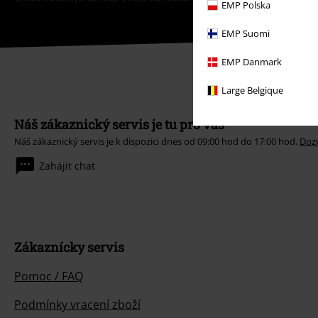
EMP Polska
EMP Suomi
EMP Danmark
Large Belgique
Náš zákaznický servis je tu pro vás
Náš zákaznický servis je k dispozici dnes od 09:00 hod do 17:00 hod.
Dozv
Zahájit chat
Zákaznícky servis
Pomoc / FAQ
Podmínky vracení zboží