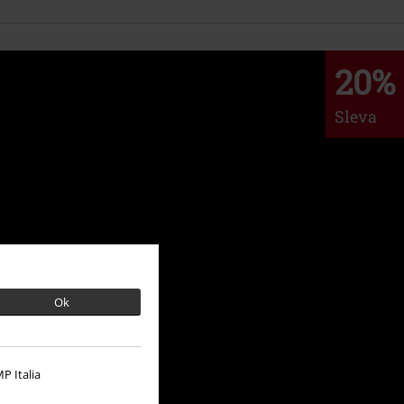
20%
Sleva
Ok
P Italia