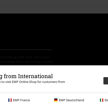
 Merchandising mbH může zpracovávat
osobní údaje budou zpracovány v souladu
na odhlašovací odkaz/link.
 from International
re to visit EMP Online Shop for customers from
vovými kódy. Po vložení a potvrzení kódu
na média, knihy, vstupenky, dárkové
EMP France
EMP Deutschland
EM
eine Sahne Fischfilet, Broilers, Böhse