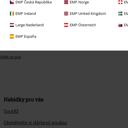
EMP Česká Republika
EMP Norge
EM
EMP Ireland
EMP United Kingdom
EM
Large Nederland
EMP Österreich
EM
EMP España
ědět se více
Nabídky pro vás
Soutěž
Objednejte si dárkový poukaz