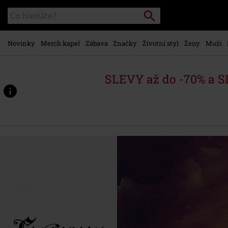
Přejít k
Vyhledávání
Katalog
hlavnímu
vyhledávání
obsahu
Novinky
Merch kapel
Zábava
Značky
Životní styl
Ženy
Muži
SLEVY až do -70% a 