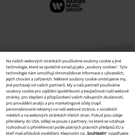
Na našich webových stránkách používáme soubory cookie a jiné
technologie, které se společně označují jako „soubory cookies“. Tyto
technologie nám umožňují shromažďovat informace o uživatelích,
Právní informace
jejich chování a zařízeních. Některé soubory cookie umísťujeme my,
jiné pocházejí od našich partnerů. My a naši partneři používáme
Podmínky
soubory cookie pro zajištění spolehlivosti a bezpečnosti naší webové
stránky, pro zlepšení a přizpůsobení vašich nákupních zkušeností,
Prohlášení
pro provádění analýz a pro marketingové účely (např.
personalizované reklamy) na naší webové stránce, v sociálních
médiích a na webových stránkách třetích stran. Pokud jsou údaje
Ochrana osobních údajů
přenášeny do USA, sdílejí se pouze s partnery, na které se vztahuje
rozhodnutí o přiměřenosti podle platných právních předpisů EU a
Likvidace odpadu a ochrana životního prostředí
kteří mají příslušné osvědčení. Klepnutím na „
Souhlasím
“ vyjadřujete