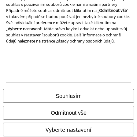
souhlas s používáním souborů cookie námi a našimi partnery.
Prohlášení o shodě
Případně můžete souhlas odmítnout kliknutím na „
Odmítnout vše
“ -
v takovém případě se budou používat jen nezbytné soubory cookie.
Informace o přístupnosti
Své individuální preference můžete upravit také kliknutím na
„
Vyberte nastavení
“. Máte právo kdykoli odvolat nebo upravit svůj
souhlas v
Nastavení souborů cookie
. Další informace o ochraně
Nastavení souborů cookie
údajů naleznete na stránce
Zásady ochrany osobních údajů
.
Odstoupení od smlouvy
Všechny ceny jsou včetně DPH, bez
poštovného a balného
© 1986-2026 EMP Merchandising
Souhlasím
Naše online obchody
Odmítnout vše
EMP International
Vyberte nastavení
EMP France