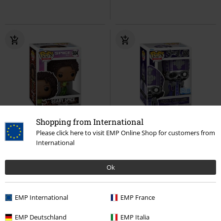
Shopping from International
Novinky
Novinky
Please click here to visit EMP Online Shop for customers from
International
Kč 439,00
Kč 489,00
Scary Spice - Pop Rocks! Vinyl
Papa V Perpetua (Pop! Rocks)
Ok
Figur 504
Spice Girls
Funko
Vinyl Figur 500
Ghost
Funko
Pop!
Pop!
EMP International
EMP France
EMP Deutschland
EMP Italia