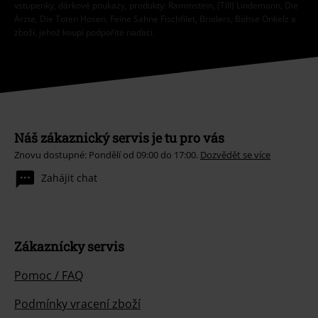
vstupenky, dárkové poukazy, produkty: Rammstein, (Till) Lindemann, Die
Ärzte, Die Toten Hosen, Feine Sahne Fischfilet, Broilers, Böhse Onkelz a
zboží, jehož koupí podpoříte nadaci.
Náš zákaznický servis je tu pro vás
Znovu dostupné: Pondělí od 09:00 do 17:00.
Dozvědět se více
Zahájit chat
Zákaznícky servis
Pomoc / FAQ
Podmínky vracení zboží