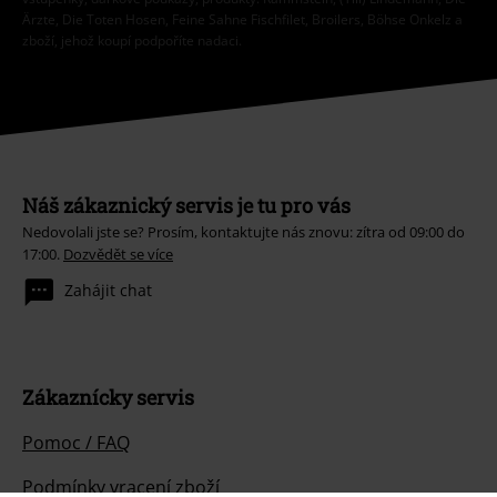
Ärzte, Die Toten Hosen, Feine Sahne Fischfilet, Broilers, Böhse Onkelz a
zboží, jehož koupí podpoříte nadaci.
Náš zákaznický servis je tu pro vás
Nedovolali jste se? Prosím, kontaktujte nás znovu: zítra od 09:00 do
17:00.
Dozvědět se více
Zahájit chat
Zákaznícky servis
Pomoc / FAQ
Podmínky vracení zboží