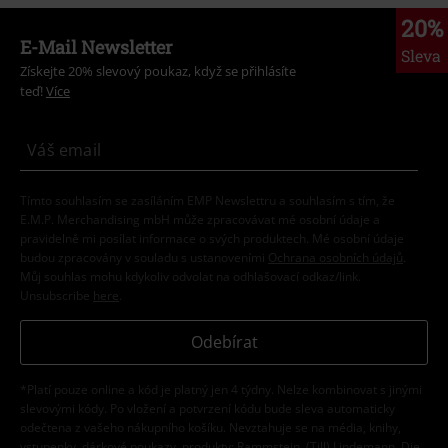
20%
E-Mail Newsletter
Sleva
Získejte 20% slevový poukaz, když se přihlásíte
teď!
Více
Tímto souhlasím se zasíláním EMP Newslettru a souhlasím s tím, že
E.M.P. Merchandising mbH může zpracovávat mé osobní údaje a
pravidelně mi posílat informace o svých produktech. Mé osobní údaje
budou zpracovány v souladu s ustanoveními
Ochrana osobních údajů
.
Můj souhlas mohu kdykoliv odvolat na odhlašovací odkaz/link.
Unsubscribe
here
.
Odebírat
*Platí pouze online a kód je platný jen 4 týdny. Nelze kombinovat s jinými
slevovými kódy. Po vložení a potvrzení kódu bude sleva automaticky
odečtena z vašeho nákupního košíku. Nevztahuje se na média, knihy,
vstupenky, dárkové poukazy, produkty: Rammstein, (Till) Lindemann, Die