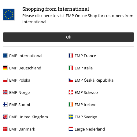
Shopping from International
Vrácení zboží
Please click here to visit EMP Online Shop for customers from
Všeobecné informace o velikostech
International
Zrušit členství v BSC
Ok
Způsoby platby
EMP International
EMP France
EMP Deutschland
EMP Italia
Nabídky pro vás
EMP Polska
EMP Česká Republika
Soutěž
EMP Norge
EMP Schweiz
Objednejte si dárkový poukaz
EMP Suomi
EMP Ireland
EMP United Kingdom
EMP Sverige
O EMP
EMP Danmark
Large Nederland