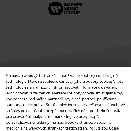
Na našich webových stránkách používáme soubory cookie a jiné
Právní informace
technologie, které se společně označují jako „soubory cookies“. Tyto
technologie nám umožňují shromažďovat informace o uživatelích,
Podmínky
jejich chování a zařízeních. Některé soubory cookie umísťujeme my,
jiné pocházejí od našich partnerů. My a naši partneři používáme
Prohlášení
soubory cookie pro zajištění spolehlivosti a bezpečnosti naší webové
stránky, pro zlepšení a přizpůsobení vašich nákupních zkušeností,
Ochrana osobních údajů
pro provádění analýz a pro marketingové účely (např.
personalizované reklamy) na naší webové stránce, v sociálních
médiích a na webových stránkách třetích stran. Pokud jsou údaje
Likvidace odpadu a ochrana životního prostředí