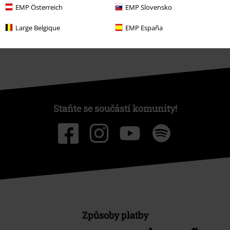
Udržitelnost
EMP Österreich
EMP Slovensko
Large Belgique
EMP España
Staňte se součástí komunity!
Způsoby platby