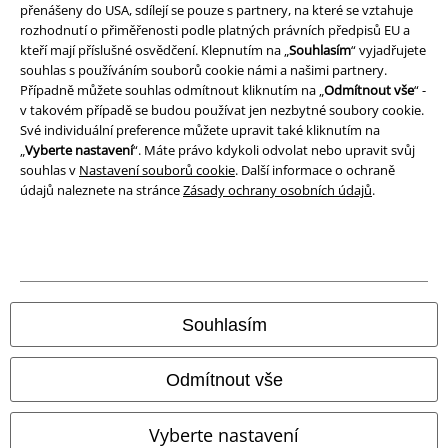
přenášeny do USA, sdílejí se pouze s partnery, na které se vztahuje
rozhodnutí o přiměřenosti podle platných právních předpisů EU a
Prohlášení o shodě
kteří mají příslušné osvědčení. Klepnutím na „
Souhlasím
“ vyjadřujete
souhlas s používáním souborů cookie námi a našimi partnery.
Informace o přístupnosti
Případně můžete souhlas odmítnout kliknutím na „
Odmítnout vše
“ -
v takovém případě se budou používat jen nezbytné soubory cookie.
Nastavení souborů cookie
Své individuální preference můžete upravit také kliknutím na
„
Vyberte nastavení
“. Máte právo kdykoli odvolat nebo upravit svůj
souhlas v
Nastavení souborů cookie
. Další informace o ochraně
Odstoupení od smlouvy
údajů naleznete na stránce
Zásady ochrany osobních údajů
.
Všechny ceny jsou včetně DPH, bez
poštovného a balného
© 1986-2026 EMP Merchandising
Souhlasím
Naše online obchody
Odmítnout vše
EMP International
Vyberte nastavení
EMP France