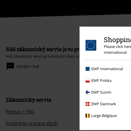
Shopping
Please click he
Náš zákaznický servis je tu pro vás
International
Náš zákaznický servis je k dispozici dnes od 09:00 hod do 17:00 hod.
Dozv
Zahájit chat
EMP International
EMP Polska
EMP Suomi
Zákaznícky servis
EMP Danmark
Pomoc / FAQ
Large Belgique
Podmínky vracení zboží