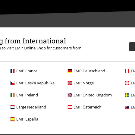
 from International
re to visit EMP Online Shop for customers from
ědět se více
EMP France
EMP Deutschland
EM
EMP Česká Republika
EMP Norge
EM
EMP Ireland
EMP United Kingdom
EM
Nabídky pro vás
Large Nederland
EMP Österreich
EM
Soutěž
EMP España
Objednejte si dárkový poukaz