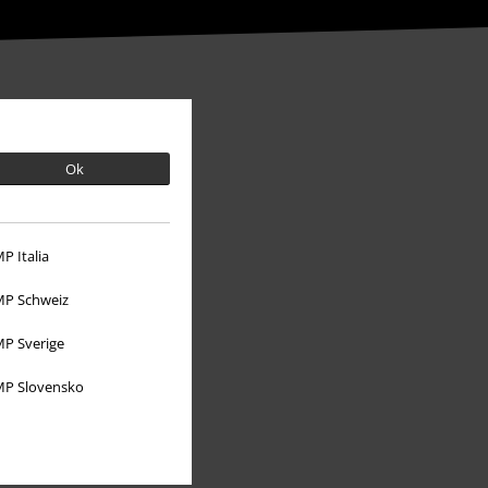
Ok
P Italia
P Schweiz
P Sverige
O EMP
P Slovensko
Udržitelnost