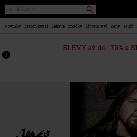
Přejít k
Vyhledávání
Katalog
hlavnímu
vyhledávání
obsahu
Novinky
Merch kapel
Zábava
Značky
Životní styl
Ženy
Muži
SLEVY až do -70% a 