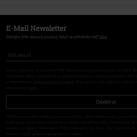
E-Mail Newsletter
Získejte 20% slevový poukaz, když se přihlásíte teď!
Více
Tímto souhlasím se zasíláním EMP Newslettru a souhlasím s tím, že E.M.P.
mé osobní údaje a pravidelně mi posílat informace o svých produktech. Mé 
s ustanoveními
Ochrana osobních údajů
. Můj souhlas mohu kdykoliv odvolat 
Unsubscribe
here
.
Odebírat
*Platí pouze online a kód je platný jen 4 týdny. Nelze kombinovat s jinými sle
bude sleva automaticky odečtena z vašeho nákupního košíku. Nevztahuje se 
poukazy, produkty: Rammstein, (Till) Lindemann, Die Ärzte, Die Toten Hosen, F
Onkelz a zboží, jehož koupí podpoříte nadaci.