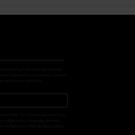
 Merchandising mbH může zpracovávat
osobní údaje budou zpracovány v souladu
na odhlašovací odkaz/link.
vovými kódy. Po vložení a potvrzení kódu
na média, knihy, vstupenky, dárkové
eine Sahne Fischfilet, Broilers, Böhse