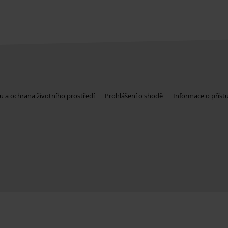
u a ochrana životního prostředí
Prohlášení o shodě
Informace o příst