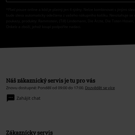
*Platí pouze online a kód je platný jen 4 týdny. Nelze kombinovat s jinými sle
bude sleva automaticky odečtena z vašeho nákupního košíku. Nevztahuje se 
poukazy, produkty: Rammstein, (Till) Lindemann, Die Ärzte, Die Toten Hosen, F
Onkelz a zboží, jehož koupí podpoříte nadaci.
Náš zákaznický servis je tu pro vás
Znovu dostupné: Pondělí od 09:00 do 17:00.
Dozvědět se více
Zahájit chat
Zákaznícky servis