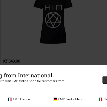
Kč 549,00
Heartagram
HIM
Tričko
 from International
re to visit EMP Online Shop for customers from
EMP France
EMP Deutschland
EM