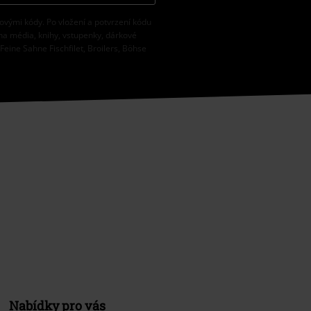
vovými kódy. Po vložení a potvrzení kódu
na média, knihy, vstupenky, dárkové
eine Sahne Fischfilet, Broilers, Böhse
Nabídky pro vás