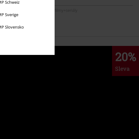
P Schweiz
#MAG Hudba • #MAG Herní • #MAG filmy+seriály
P Sverige
P Slovensko
20%
Sleva