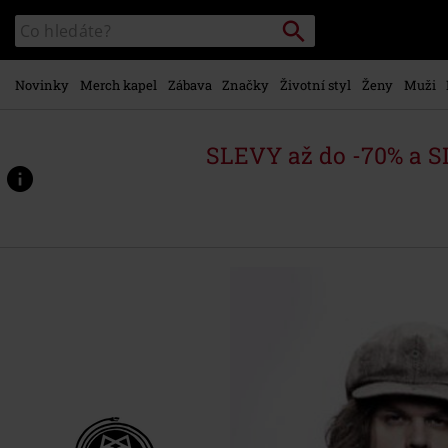
Přejít k
Vyhledávání
Katalog
hlavnímu
vyhledávání
obsahu
Novinky
Merch kapel
Zábava
Značky
Životní styl
Ženy
Muži
SLEVY až do -70% a 