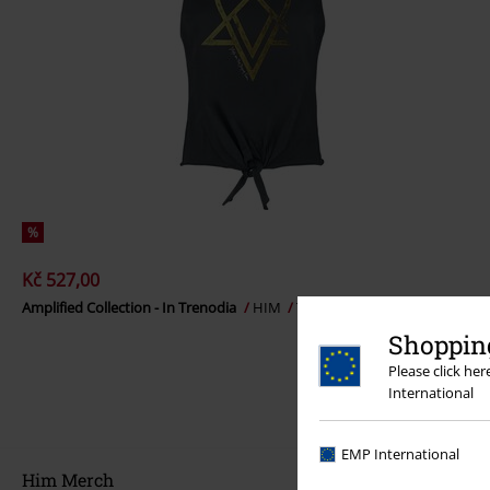
%
Kč 527,00
Amplified Collection - In Trenodia
HIM
Top
Shopping
Please click he
International
EMP International
Him Merch