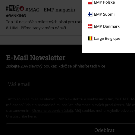
EMP Polska
#MAG - EMP magazín
EMP Suomi
#RANKING
Top 10 nejlepších milostných písní pro rockové a metalové fanoušky
EMP Danmark
8. HIM - Přímo tady v mém náručí
Large Belgique
E-Mail Newsletter
Získejte 20% slevový poukaz, když se přihlásíte teď!
Více
Tímto souhlasím se zasíláním EMP Newslettru a souhlasím s tím, že E.M.P.
mé osobní údaje a pravidelně mi posílat informace o svých produktech. Mé 
s ustanoveními
Ochrana osobních údajů
. Můj souhlas mohu kdykoliv odvolat 
Unsubscribe
here
.
Odebírat