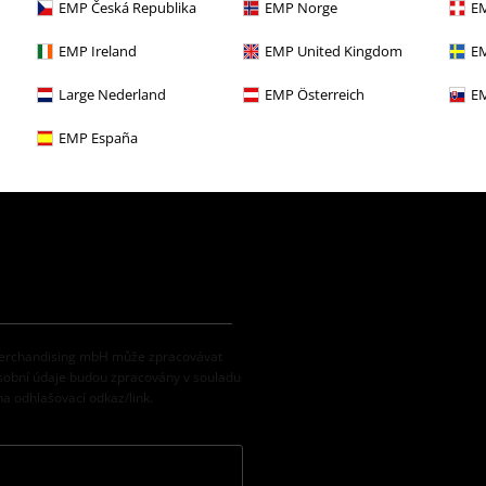
EMP Česká Republika
EMP Norge
EM
EMP Ireland
EMP United Kingdom
EM
Large Nederland
EMP Österreich
EM
EMP España
 Merchandising mbH může zpracovávat
osobní údaje budou zpracovány v souladu
na odhlašovací odkaz/link.