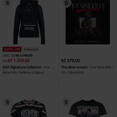
SLEVA 23%
Exkluzivní
DMC
Od
Kč 1.769,00
Kč 1.359,00
Kč 379,00
Od
EMP Signature Collection
Ice
The silver scream
Ice Nine Kills
Nine Kills
Mikina s kapucí
CD
Standard