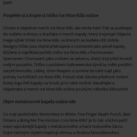
EMP!
Pospěšte si a kupte si tričko Ice Nine Kills online
Chcete si objednat merch Ice Nine Kills, ale nevíte kde? Pak se podívejte
do našeho e-shopu a dopřejte si merch kapely, který inspiruje! Objevte
mega výběr triček Ice Nine Kills, ve kterých se budete cítit dobře.
Designy triček jsou stejně překvapivé a rozmanité jako písně kapely.
Můžete si například pořídit tričko Ice Nine Kills s frontmanem
Spencerem Charnasem jako vrahem se sekerou, který stojí před krvavě
rudým pozadím. Tričko s potiskem halloweenské dýně by mělo potěšit i
zaryté fanoušky. Lebky, Grim Reapers a zombie lze také najít jako
potisky na tričkách Ice Nine Kills. Pokud však dáváte přednost nošení
funky loga INK kapely na hrudi, je to také možné. Neváhejte a
objednejte si merch Ice Nine Kills online pouhými několika kliknutími!
Objev metalcorové kapely online zde
Co mají společného Motionless in White, Five Finger Death Punch, Bad
Omens a Bring Me The Horizon s Ice Nine Kills? Je to tak: všichni patří
mezi nejznámější kapely z metalcorového a hard rockového žánru.
Svým temným stylem inspirují věrnou a širokou fanouškovskou