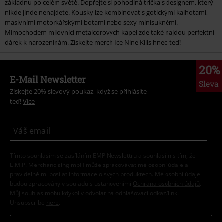
základnu po celém světě. Dopřejte si pohodlná trička s designem, který
nikde jinde nenajdete. Kousky lze kombinovat s gotickými kalhotami,
masivními motorkářskými botami nebo sexy minisukněmi.
Mimochodem milovníci metalcorových kapel zde také najdou perfektní
dárek k narozeninám. Získejte merch Ice Nine Kills hned teď!
20%
E-Mail Newsletter
Sleva
Získejte 20% slevový poukaz, když se přihlásíte
teď!
Více
Tímto souhlasím se zasíláním EMP Newslettru a souhlasím s tím, že
E.M.P. Merchandising mbH může zpracovávat mé osobní údaje a
pravidelně mi posílat informace o svých produktech. Mé osobní údaje
budou zpracovány v souladu s ustanoveními
Ochrana osobních údajů
.
Můj souhlas mohu kdykoliv odvolat na odhlašovací odkaz/link.
Unsubscribe
here
.