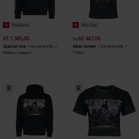
%
Exkluzivní
%
Plus Size
Kč 1.385,00
Kč 467,00
Od
Spencer Axe
Ice Nine Kills
Silver Screen
Ice Nine Kills
Mikina s kapucí
Tričko