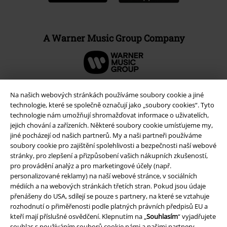
A Warner Music Group Company
Na našich webových stránkách používáme soubory cookie a jiné
technologie, které se společně označují jako „soubory cookies“. Tyto
technologie nám umožňují shromažďovat informace o uživatelích,
jejich chování a zařízeních. Některé soubory cookie umísťujeme my,
jiné pocházejí od našich partnerů. My a naši partneři používáme
soubory cookie pro zajištění spolehlivosti a bezpečnosti naší webové
stránky, pro zlepšení a přizpůsobení vašich nákupních zkušeností,
pro provádění analýz a pro marketingové účely (např.
personalizované reklamy) na naší webové stránce, v sociálních
Právní informace
médiích a na webových stránkách třetích stran. Pokud jsou údaje
přenášeny do USA, sdílejí se pouze s partnery, na které se vztahuje
Podmínky
rozhodnutí o přiměřenosti podle platných právních předpisů EU a
kteří mají příslušné osvědčení. Klepnutím na „
Souhlasím
“ vyjadřujete
Prohlášení
souhlas s používáním souborů cookie námi a našimi partnery.