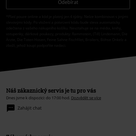
Odebírat
*Platí pouze online a kód je platný jen 4 týdny. Nelze kombinovat s jinými
slevovými kódy. Po vložení a potvrzení kódu bude sleva automaticky
odečtena z vašeho nákupního košíku. Nevztahuje se na média, knihy,
vstupenky, dárkové poukazy, produkty: Rammstein, (Till) Lindemann, Die
Ärzte, Die Toten Hosen, Feine Sahne Fischfilet, Broilers, Böhse Onkelz a
zboží, jehož koupí podpoříte nadaci.
Náš zákaznický servis je tu pro vás
Dnes jsme k dispozici: do 17:00 hod.
Dozvědět se více
Zahájit chat