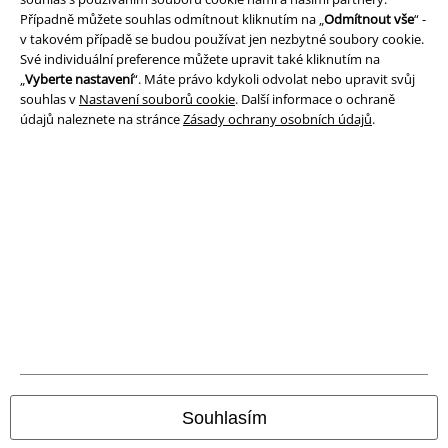
Případně můžete souhlas odmítnout kliknutím na „
Odmítnout vše
“ -
v takovém případě se budou používat jen nezbytné soubory cookie.
Ochrana osobních údajů
Své individuální preference můžete upravit také kliknutím na
„
Vyberte nastavení
“. Máte právo kdykoli odvolat nebo upravit svůj
Likvidace odpadu a ochrana životního prostředí
souhlas v
Nastavení souborů cookie
. Další informace o ochraně
údajů naleznete na stránce
Zásady ochrany osobních údajů
.
Prohlášení o shodě
Informace o přístupnosti
Nastavení souborů cookie
Odstoupení od smlouvy
Všechny ceny jsou včetně DPH, bez
poštovného a balného
© 1986-2026 EMP Merchandising
Souhlasím
Naše online obchody