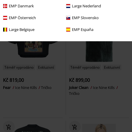
EMP Danmark
Large Nederland
EMP Österreich
EMP Slovensko
Large Belgique
EMP España
Téměř vyprodáno
Exkluzivní
Téměř vyprodáno
Exkluzivní
Kč 819,00
Kč 899,00
Fear
Ice Nine Kills
Tričko
Joker Clean
Ice Nine Kills
Tričko