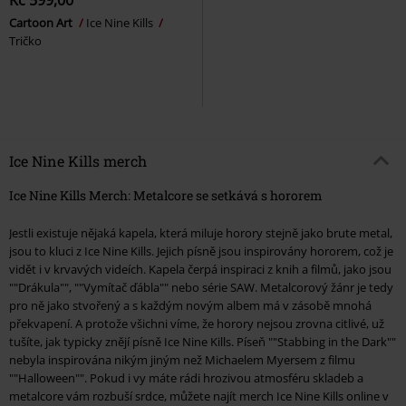
Cartoon Art
Ice Nine Kills
Tričko
Ice Nine Kills merch
Ice Nine Kills Merch: Metalcore se setkává s hororem
Jestli existuje nějaká kapela, která miluje horory stejně jako brute metal,
jsou to kluci z Ice Nine Kills. Jejich písně jsou inspirovány hororem, což je
vidět i v krvavých videích. Kapela čerpá inspiraci z knih a filmů, jako jsou
""Drákula"", ""Vymítač ďábla"" nebo série SAW. Metalcorový žánr je tedy
pro ně jako stvořený a s každým novým albem má v zásobě mnohá
překvapení. A protože všichni víme, že horory nejsou zrovna citlivé, už
tušíte, jak typicky znějí písně Ice Nine Kills. Píseň ""Stabbing in the Dark""
nebyla inspirována nikým jiným než Michaelem Myersem z filmu
""Halloween"". Pokud i vy máte rádi hrozivou atmosféru skladeb a
metalcore vám rozbuší srdce, můžete najít merch Ice Nine Kills online v