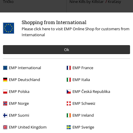
Tričko
Nine Kills by Killstar
Kraťasy
Shopping from International
Please click here to visit EMP Online Shop for customers from
International
Ok
EMP International
EMP France
EMP Deutschland
EMP Italia
%
Téměř vyprodáno
%
Téměř vyprodáno
EMP Polska
EMP Česká Republika
Kč 1.309,00
Kč 549,00
EMP Norge
EMP Schweiz
Buried
Ice Nine Kills
Mikina s
Face - Glow In The Dark
Ice Nine
kapucí
Kills
Tričko
EMP Suomi
EMP Ireland
EMP United Kingdom
EMP Sverige